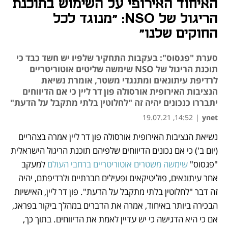
האיחוד האירופי על השימוש בתוכנת
הריגול של NSO: "מנוגד לכל
החוקים שלנו"
סערת "פגסוס": בעקבות התחקיר שלפיו יש חשד כבד כי
תוכנת הריגול של NSO שימשה שליטים אוטוריטריים
לרדיפת עיתונאים ומתנגדי משטר, אומרת נשיאת
הנציבות האירופית אורסולה פון דר ליין כי אם הדיווחים
יתבררו כנכונים יהיה זה "לחלוטין בלתי מתקבל על הדעת"
14:52, 19.07.21
|
ynet
נשיאת הנציבות האירופית 
אורסולה פון דר ליין
 אמרה בצהריים 
נפתח בכרטיסייה חדשה
נפתח בכרטיסייה חדשה
נפתח בכרטיסייה חדשה
נפתח בכרטיסייה חדשה
(יום ב') כי אם נכונים הדיווחים שלפיהם תוכנת הריגול הישראלית 
"פגסוס" 
שימשה משטרים אוטוריטריים ברחבי העולם
 למעקב 
אחר עיתונאים, פוליטיקאים ופעילים חברתיים ולרדיפתם, יהיה 
זה דבר "לחלוטין בלתי מתקבל על הדעת". פון דר ליין, האישיות 
הבכירה ביותר באיחוד, אמרה את הדברים במהלך ביקור בפראג, 
אם כי היא הדגישה כי יש עדיין לאמת את הדיווחים. בתוך כך, 