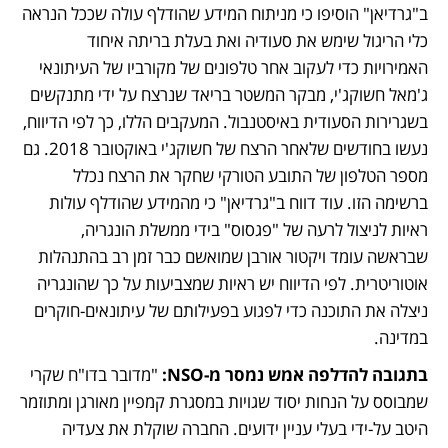
ב"גרדיאן" הוסיפו כי מניתוח המידע שהודלף עולה שככל הנראה 
כלי הריגול שימש את סעודיה ואת בעלת בריתה איחוד 
האמירויות כדי לעקוב אחר טלפונים של מקורביו של העיתונאי 
ג'מאל חשוקג'י
, מבקר המשטר בריאד שנרצח על ידי מתנקשים 
בשגרירות הסעודית באיסטנבול. המעקבים הללו, כך לפי הדיווח, 
נעשו בחודשים שלאחר הרצח של חשוקג'י באוקטובר 2018. גם 
מספר הטלפון של התובע הטורקי שחקר את הרצח נכלל 
ברשימה הזו. עוד דווח ב"גרדיאן" כי מהמידע שהודלף עולות 
ראיות לניצול לרעה של "פגסוס" בידי ממשלת הונגריה, 
שבראשה עומד ויקטור אורבן שמואשם כבר זמן רב בהתנהלות 
אוטוריטרית. לפי הדיווח יש ראיות שמצביעות על כך שהונגריה 
ניצלה את התוכנה כדי לפגוע בפעילותם של עיתונאים-חוקרים 
במדינה. 
בתגובה להדלפה אמש נמסר מ-NSO:
 "מדובר בדו"ח שקרי 
שמבוסס על הנחות יסוד שגויות במסגרת קמפיין מאורגן ומתוזמר 
היטב על-ידי בעלי עניין ידועים. החברה שוקלת את צעדיה 