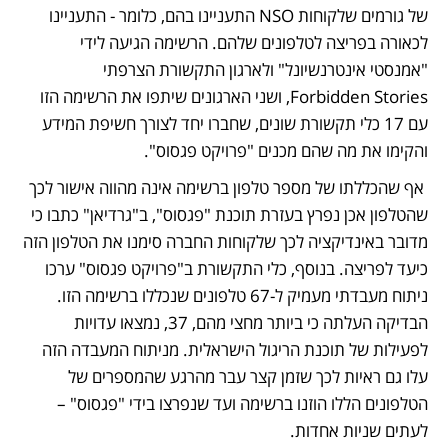
של גורמים שלקוחות NSO התעניינו בהם, כלומר - התעניינו 
לכאורה בפריצה לטלפונים שלהם. הרשימה הגיעה לידי 
"אמנסטי אינטרנשיונל" ולארגון התקשורת הצרפתי 
Forbidden Stories, ושני הארגונים שיתפו את הרשימה הזו 
עם 17 כלי תקשורת שונים, שחברו יחד לצורך חשיפת המידע 
והקימו את מה שהם מכנים "פרויקט פגסוס".
 אף שהכללתו של מספר טלפון ברשימה אינה מהווה אישור לכך 
שהטלפון אכן נפרץ בעזרת תוכנת "פגסוס", ב"גרדיאן" כתבו כי 
מדובר באינדיקציה לכך שלקוחות החברה סימנו את הטלפון הזה 
כיעד לפריצה. בנוסף, כלי התקשורת ב"פרויקט פגסוס" ערכו 
ניתוח מעבדתי מעמיק ל-67 טלפונים שנכללו ברשימה הזו. 
הבדיקה העלתה כי ביותר מחצי מהם, 37, נמצאו עדויות 
לפעילות של תוכנת הריגול הישראלית. מניתוח המעבדה הזה 
עלו גם ראיות לכך שזמן קצר עבר מהרגע שהמספרים של 
הטלפונים הללו הוזנו ברשימה ועד שנפרצו בידי "פגסוס" – 
לעתים שניות אחדות.  