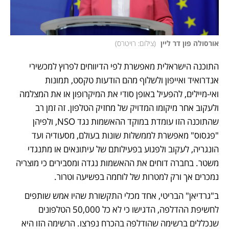
אורסולה פון דר ליין 
(
צילום: רויטרס
)
התוכנה הישראלית מאפשרת לפי הדיווחים לפרוץ למכשירי 
אנדרואיד ואייפון ולשלוף מהם הודעות טקסט, תמונות 
ואי-מיילים, להפעיל באופן סודי את המיקרופון או את המצלמה 
ולעקוב אחר מיקומו המדויק של מחזיק הטלפון. זה זמן רב 
שהתוכנה הזו עומדת במוקד ההאשמות נגד NSO, ולפיהן 
"פגסוס" מאפשרת לממשלות שונות בעולם, מסעודיה ועד 
הונגריה, לעקוב ולפגוע בפעילותם של עיתונאים או מתנגדי 
משטר. בחברה דוחים את ההאשמות נגדה ומסבירים כי מוצריה 
נמכרים אך ורק למטרות של לוחמה בפשיעה וטרור.  
ב"גרדיאן" הבריטי, אחד מכלי התקשורת שהיו אמש שותפים 
לחשיפת ההדלפה, הדגישו כי לא כל 50,000 הטלפונים 
שנכללים ברשימה שהודלפה בהכרח נפרצו. הרשימה הזו היא 