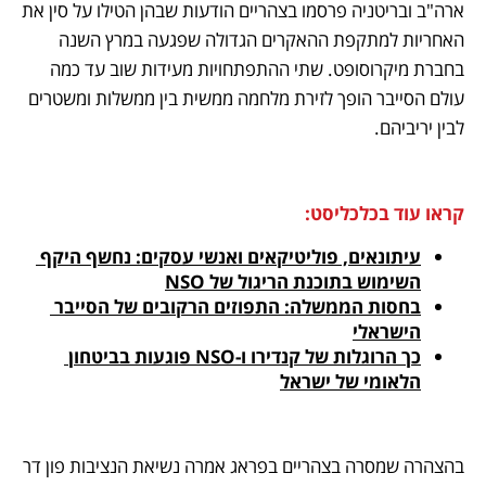
ארה"ב ובריטניה פרסמו בצהריים הודעות שבהן הטילו על סין את 
האחריות למתקפת ההאקרים הגדולה שפגעה במרץ השנה 
בחברת מיקרוסופט. שתי ההתפתחויות מעידות שוב עד כמה 
עולם הסייבר הופך לזירת מלחמה ממשית בין ממשלות ומשטרים 
לבין יריביהם. 
קראו עוד בכלכליסט:
עיתונאים, פוליטיקאים ואנשי עסקים: נחשף היקף 
השימוש בתוכנת הריגול של NSO
בחסות הממשלה: התפוזים הרקובים של הסייבר 
הישראלי
כך הרוגלות של קנדירו ו-NSO פוגעות בביטחון 
הלאומי של ישראל
בהצהרה שמסרה בצהריים בפראג אמרה נשיאת הנציבות פון דר 