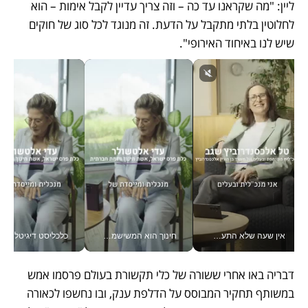
ליין: "מה שקראנו עד כה – וזה צריך עדיין לקבל אימות – הוא 
לחלוטין בלתי מתקבל על הדעת. זה מנוגד לכל סוג של חוקים 
שיש לנו באיחוד האירופי". 
אין שעה שלא התעסקתי במשבר - טל אלכסנדרוביץ’ שגב מנהלת משברים תקשורתיים מכל מקום עם ה- Galaxy Z Fold8 Ultra שלה_v
חינוך הוא המשישמה של החיים שלי - V
כלכליסט דיגיטל
דבריה באו אחרי ששורה של כלי תקשורת בעולם פרסמו אמש 
במשותף תחקיר המבוסס על הדלפת ענק, ובו נחשפו לכאורה 