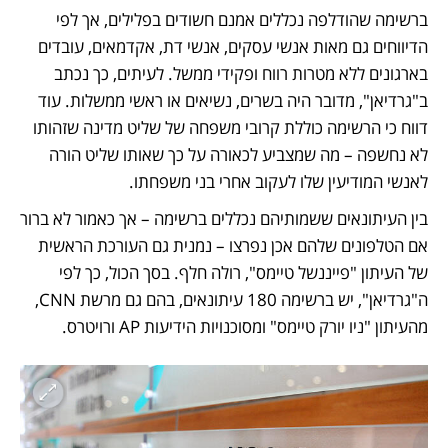
ברשימה שהודלפה נכללים אמנם חשודים בפלילים, אך לפי 
הדיווחים גם מאות אנשי עסקים, אנשי דת, אקדמאים, עובדים 
בארגונים ללא מטרות רווח ופקידי ממשל. לעיתים, כך נכתב 
ב"גרדיאן", מדובר היה בשרים, נשיאים או ראשי ממשלות. עוד 
דווח כי הרשימה כוללת קרובי משפחה של שליט מדינה שזהותו 
לא נחשפה – מה שמצביע לכאורה על כך שאותו שליט הורה 
לאנשי המודיעין שלו לעקוב אחרי בני משפחתו.  
בין העיתונאים ששמותיהם נכללים ברשימה – אך כאמור לא ברור 
אם הטלפונים שלהם אכן נפרצו – נמנית גם העורכת הראשית 
של העיתון "פייננשל טיימס", רולה חלף. בסך הכול, כך לפי 
ה"גרדיאן", יש ברשימה 180 עיתונאים, בהם גם מרשת CNN, 
מהעיתון "ניו יורק טיימס" ומסוכנויות הידיעות AP ורויטרס.