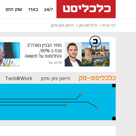
24/7
באזז
שוק ההון
דף הבית
כלכליסט-טק
הייטק והון סיכון
מחיר הבניין בארה"ב
צנח ב-90%,
כלכליסט
דיגיטל
והחלומות על תשואה
גבוהה התנפצו
אלמוג עזר
כלכליסט-טק
הייטק והון סיכון
Tech@Work