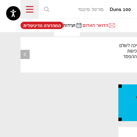
Duns 100
פורטל פיננסי
נפתח בכרטיסייה חדשה
הדואר האדום
ועידות
המהדורה הדיגיטלית
יכה לשלם
כישת
BASE: ההפסד
הרבעוני זינק ל-76