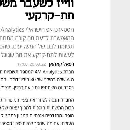
ווייז לשעבר משק
תת-קרקעי
המאפשרת לדעת מה קורה מתחת ל
לעשות לתת-קרקע את מה שגוגל 
רפאל קאהאן
17:00, 20.09.22
בסבב זה השתתפו גם נועם ברדין, מנכ״ל Waze לשעבר, וניר ארז, מנכ"ל ומייסד Moovit. 