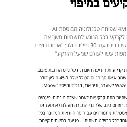
יעים במיפוי
הסטארט-אפ הישראלי 4M Analytics שפיתח טכנולוגיה מבוססת AI
קרקע בכל הנוגע לתשתיות משך את
תשומת לבם של המשקיעים, שהפקידו בידיו עוד 30 מיליון דולר: "אנחנו רוצים
מפות עשו לעולם שמעל הקרקע"
חברת 4M Analytics הממפה תשתיות תת קרקעיות הודיעה היום (ג') על גיוס הרחבת סיבוב 
ה-A שלה בהיקף של 30 מיליון דולר - מה שמביא את סך הגיוס הכולל שלה ל-45 מיליון דולר. 
החברה מנסה לפתור את בעיית מיפוי התשתיות התת-קרקעיות לאחר שאלה מונחות. פעמים 
רבות התשתיות הופכות למבוך עצום של צנרות וסיבים, שלדברי החברה מעולם לא תועד או 
מופה. מהנדסים אזרחיים ממגוון רחב של אסכולות מתמודדים עם חוסר הוודאות המדובר בכל 
העולם ועם מה שהפך להיות סיכון מספר אחד לכל פרויקט תשתיתי – פגיעה בתשתית קיימת.  