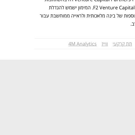
המשקיעים הנוכחיים Viola Ventures ו-F2 Venture Capital. המימון ישמש להגדלת 
פעילות החברה בארה"ב, לפיתוח יכולות נוספות של בינה מלאכותית ולראייה ממוחשבת עבור 
.
תת קרקעי
ווייז
4M Analytics