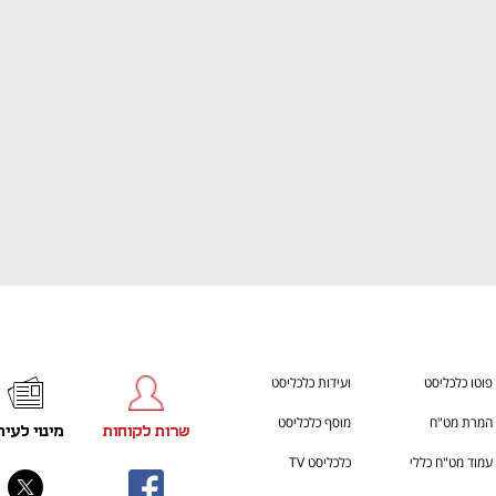
ענף במתח גבוה
מדברים כלכלה, עסקים ומה שב
פוטו כלכליסט
ועידות כלכליסט
המרת מט"ח
מוסף כלכליסט
שרות לקוחות
מינוי לעית
עמוד מט"ח כללי
כלכליסט TV