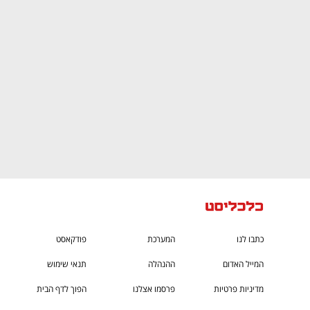
CTech – the
הבית של ההייטק הישראלי
כתבו לנו
המערכת
פודקאסט
המייל האדום
ההנהלה
תנאי שימוש
מדיניות פרטיות
פרסמו אצלנו
הפוך לדף הבית