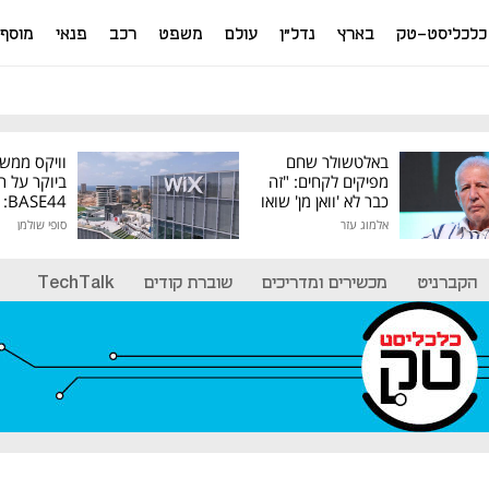
כלכליסט-טק
בארץ
נדל"ן
עולם
משפט
רכב
פנאי
מוסף
באלטשולר שחם
וויקס ממש
מפיקים לקחים: "זה
ביוקר על ר
כבר לא 'וואן מן' שואו
44
של גילעד"
אלמוג עזר
סופי שולמן
מיליון דולר
הקברניט
מכשירים ומדריכים
שוברת קודים
TechTalk