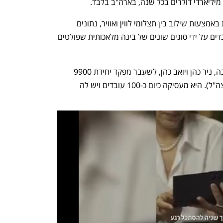
מיליארדי דולרים בכל שנה, בארה"ב בלבד.
 4M Analytics מייצרת מפה תת קרקעית באמצעות שילוב בין תצלומי לווין ואוויר, נתונים 
גיאוגרפיים, תסריטי בנייה ועוד. אלה מעובדים על ידי סוגים שונים של בינה מלאכותית שפולטים 
החברה הוקמה ב-2020 על-ידי איציק מלכה, ניר כהן ויואב כהן, לשעבר מפקד יחידת 9900 
באגף המודיעין (המערך הגיאו-חזותי של צה"ל). היא מעסיקה כיום כ-100 עובדים ויש לה 