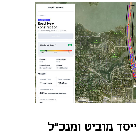
סד מוביט ומנכ"ל