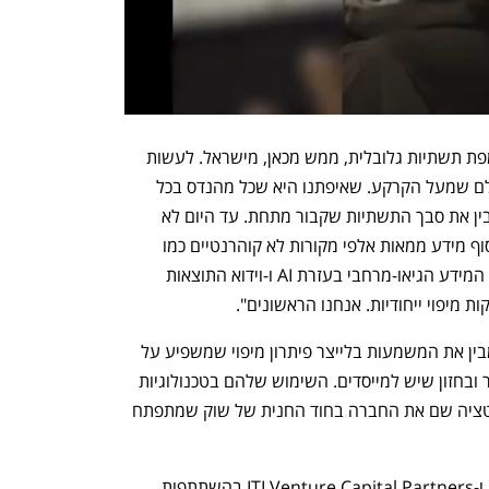
יניב שלו, CTO: "יש לנו חזון גדול: לייצר מפת תשתיות גלובלית, ממש מכאן, מישראל. לעשות 
לתת-קרקע את מה שגוגל מפות עשו לעולם שמעל הקרקע. שאיפתנו היא שכל מהנדס בכל 
מדינה יוכל להצביע על נקודה במפה ולהבין את סבך התשתיות שקבור מתחת. עד היום לא 
נעשה ניסיון לייצר מפות כאלה בעזרת איסוף מידע ממאות אלפי מקורות לא קוהרנטיים כמו 
צילומי לווין ותכנוני הנדסה ישנים, הבניית המידע הגיאו-מרחבי בעזרת AI ו-וידוא התוצאות 
 מיפוי ייחודיות. אנחנו הראשונים". 
נועם ברדין, מנכ״ל Waze לשעבר: ״אני מבין את המשמעות בלייצר פיתרון מיפוי שמשפיע על 
חייהם של מיליונים ואני מאמין גדול במוצר ובחזון שיש למייסדים. השימוש שלהם בטכנולוגיות 
מתקדמות וזיהוי שוק הזקוק נואשות לדיגיטציה שם את החברה בחוד החנית של שוק שמתפתח 
את סבב הגיוס הובילו Insight Partners ו-ITI Venture Capital Partners בהשתתפות 