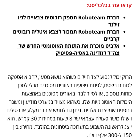
קראו עוד בכלכליסט:
חברת Roboteam תספק רובוטים צבאיים לניו 
זילנד
חברת Roboteam תמכור לצבא איטליה רובוטים 
קרביים
אלביט מוכרת את התותח האוטומטי החדש של 
צה"ל למדינה באסיה-פסיפיק
הרוק יכול לנסוע לצד חיילים כשהוא נושא מטען, להביא אספקה 
לכוחות בשטח, לפנות פצועים באזורים מסוכנים מבלי לסכן 
כוחות נוספים, או לסייר לבדו באזורים מסוכנים באמצעות 
היכולות האוטונומיות שלו, כשהוא מצויד במערכי מודיעין ומשגר 
רחפנים שמייצרת אלביט. ניתן גם לחמש אותו במקלע או בטילים 
ויש לו כושר פעולה עצמאי של 8 שעות במהירות 30 קמ"ש. הוא 
יוצג לראשונה השבוע בתערוכה ביטחונית בהולנד. מחירו: בין 
150 ל-300 אלף דולר.