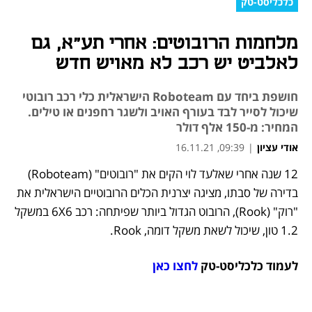
כלכליסט-טק
מלחמות הרובוטים: אחרי תע"א, גם
לאלביט יש רכב לא מאויש חדש
חושפת ביחד עם Roboteam הישראלית כלי רכב רובוטי
שיכול לסייר לבד בעורף האויב ולשגר רחפנים או טילים.
המחיר: מ-150 אלף דולר
אודי עציון
|
09:39, 16.11.21
12 שנה אחרי שאלעד לוי הקים את "רובוטים" (Roboteam) 
נפתח בכרטיסייה חדשה
נפתח בכרטיסייה חדשה
נפתח בכרטיסייה חדשה
בדירה של סבתו, מציגה יצרנית הכלים הרובוטיים הישראלית את 
"רוק" (Rook), הרובוט הגדול ביותר שפיתחה: רכב 6X6 במשקל 
1.2 טון, שיכול לשאת משקל דומה, Rook. 
לעמוד כלכליסט-טק 
לחצו כאן