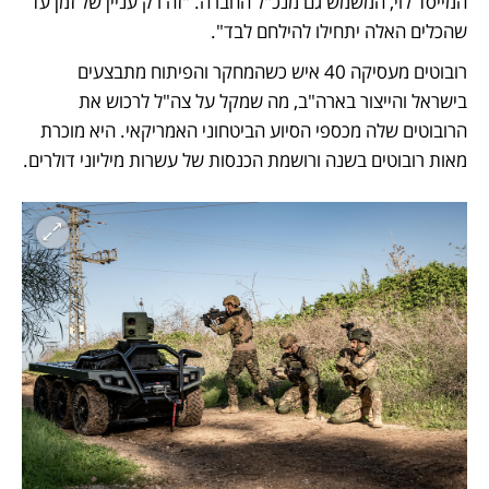
המייסד לוי, המשמש גם מנכ"ל החברה. "זה רק עניין של זמן עד 
שהכלים האלה יתחילו להילחם לבד".
רובוטים מעסיקה 40 איש כשהמחקר והפיתוח מתבצעים 
בישראל והייצור בארה"ב, מה שמקל על צה"ל לרכוש את 
הרובוטים שלה מכספי הסיוע הביטחוני האמריקאי. היא מוכרת 
מאות רובוטים בשנה ורושמת הכנסות של עשרות מיליוני דולרים.