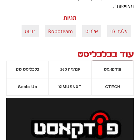
מאוישות".
תגיות
אלעד לוי
אלביט
Roboteam
רובוט
עוד בכלכליסט
פודקאסט
אנרגיה 360
כלכליסט טק
Scale Up
XIMUSNXT
CTECH
יסייה חדשה
נפתח בכרטיסייה חדשה