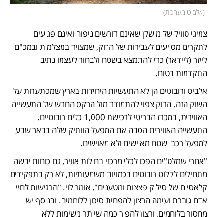
(
אלביט מערכות
)
צמיגי טוויל של מישלן שאינם דורשים ניפוח ואינם פגיעים 
לתקרים מסייעים לעבירות של הרוק, שמצויד במצלמות ובמכ"ם 
לייזר (ליידאר) כדי להתמצא בשטח ולבחור לעצמו נתיב 
התקדמות בטוח.
אלביט ורובוטים הן לא התעשיות היחידות בארץ שמסתערות על 
השוק הזה. הרוק צפוי להתמודד מול הרקס החדש של התעשייה 
האווירית, במכרז הבריטי לרכישת 1,000 כלים רובוטיים. 
התעשייה האווירית הסבה את המפעל הוותיק שלה בבאר שבע 
למפעל רכבי שטח מאוישים ולא מאוישים. 
"אחרי שמלט"ים הפכו לכלי מרכזי בחילות אוויר, גם כוחות יבשה 
מתחילים לקלוט רובוטים בכמויות משמעותיות, לא רק בתפקידים 
קלאסיים של סילוק פצצות ומטענים", אומר לוי. "הרגישות לחיי 
אדם גוברת ועימה הרצון להפחית סיכון ללוחמים. ובנוסף יש 
מחסור בלוחמים, ורצון להפוך כמה שיותר משימות ללא 