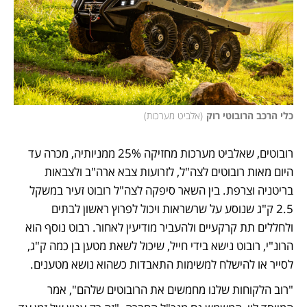
כלי הרכב הרובוטי רוק
(
אלביט מערכות
)
רובוטים, שאלביט מערכות מחזיקה 25% ממניותיה, מכרה עד 
היום מאות רובוטים לצה"ל, לזרועות צבא ארה"ב ולצבאות 
בריטניה וצרפת. בין השאר סיפקה לצה"ל רובוט זעיר במשקל 
2.5 ק"ג שנוסע על שרשראות ויכול לפרוץ ראשון לבתים 
ולחללים תת קרקעיים ולהעביר מודיעין לאחור. רבוט נוסף הוא 
הרונ"י, רובוט נישא בידי חייל, שיכול לשאת מטען בן כמה ק"ג, 
לסייר או להישלח למשימות התאבדות כשהוא נושא מטענים.
"רוב הלקוחות שלנו מחמשים את הרובוטים שלהם", אמר 