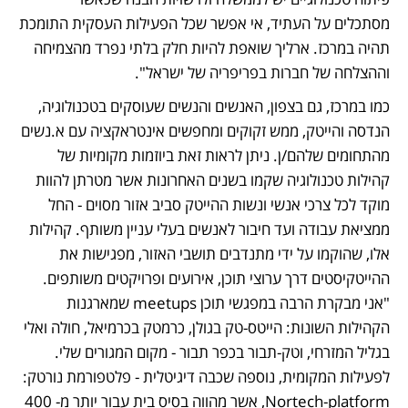
מסתכלים על העתיד, אי אפשר שכל הפעילות העסקית התומכת 
תהיה במרכז. ארליך שואפת להיות חלק בלתי נפרד מהצמיחה 
וההצלחה של חברות בפריפריה של ישראל".
כמו במרכז, גם בצפון, האנשים והנשים שעוסקים בטכנולוגיה, 
הנדסה והייטק, ממש זקוקים ומחפשים אינטראקציה עם א.נשים 
מהתחומים שלהם/ן. ניתן לראות זאת ביוזמות מקומיות של 
קהילות טכנולוגיה שקמו בשנים האחרונות אשר מטרתן להוות 
מוקד לכל צרכי אנשי ונשות ההייטק סביב אזור מסוים - החל 
ממציאת עבודה ועד חיבור לאנשים בעלי עניין משותף. קהילות 
אלו, שהוקמו על ידי מתנדבים תושבי האזור, מפגישות את 
ההייטקיסטים דרך ערוצי תוכן, אירועים ופרויקטים משותפים. 
"אני מבקרת הרבה במפגשי תוכן meetups שמארגנות 
הקהילות השונות: הייטס-טק בגולן, כרמטק בכרמיאל, חולה ואלי 
בגליל המזרחי, וטק-תבור בכפר תבור - מקום המגורים שלי. 
לפעילות המקומית, נוספה שכבה דיגיטלית - פלטפורמת נורטק: 
Nortech-platform, אשר מהווה בסיס בית עבור יותר מ- 400 