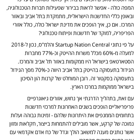
המפה כולה - אפשר לראות בבירור שפעילות חברות הטכנולוגיה, 
ובאופן כללי החדשנות הישראלית, מתמקדת בתל אביב ובאזור 
המרכז. אם כן, איך הופכים את מדינת ישראל כולה, כולל אזורי 
הפריפריה, למוקד של חדשנות ופיתוח טכנולוגי? 
על פי נתוני Startup Nation Central והלמ"ס, נכון ל-2018 
למעלה מ-60% מכלל משרות ההייטק וכ-77% מחברות 
הסטארטאפ בישראל היו ממקומות באזור תל אביב והמרכז. 
הגידול בתעסוקה בהייטק בתל אביב היווה כ-70% מסך הגידול 
בתעסוקה בסקטור זה. רובן המוחלט של קרנות הון הסיכון 
בישראל ממוקמות במרכז הארץ.
עם זאת, בתהליך הדרגתי אך נחוש, אזורים גיאוגרפיים 
פריפריאליים הופכים בשנים האחרונות למרכזי חדשנות 
בתחומים הממנפים את היתרונות שלהם - זמינות גבוהה ועלות 
נמוכה של קרקע, אשר מובילים להתמחות בייצור, חקלאות ומזון 
אשר נותנים מענה למשאב הולך וגדל של כח אדם אקדמאי עם 