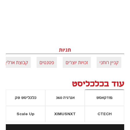
תגיות
קניין רוחני
זכויות יוצרים
פטנטים
קבוצת ארליך
עוד בכלכליסט
פודקאסט
אנרגיה 360
כלכליסט טק
Scale Up
XIMUSNXT
CTECH
יסייה חדשה
נפתח בכרטיסייה חדשה