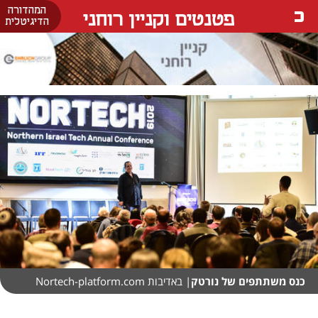
המהדורה
פטנטים וקניין רוחני
הדיגיטלית
כנס משתתפים של נורטק
| באדיבות Nortech-platform.com