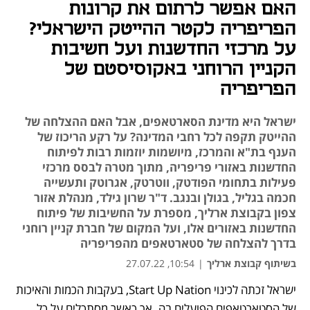
האם אפשר לרתום את קרונות
הפריפריה לקטר ההייטק הישראלי?
על מרכזי החדשנות ועל חשיבות
הקניין הרוחני באקוסיסטם של
הפריפריה
ישראל היא מדינת הסארטאפים, אבל האם ההצלחה של
ההייטק תקפה לכל רחבי המדינה? על רקע הריכוז של
הענף בת"א והמרכז, מיושמות יוזמות רבות לפיתוח
החדשנות באזורי פריפריה, מתוך מטרה לבסס מרכזי
פעילות בתחומי הפודטק, ווטרטק, אגרוטק ותעשייה
חכמה בגליל, בגולן ובנגב. ד"ר שרון גילד, מנהלת אזור
צפון בקבוצת ארליך, מספרת על החשיבות של פיתוח
החדשנות באזורים אלו, ועל המקום של חברת קניין רוחני
בדרך להצלחה של סטארטאפים מהפריפריה
בשיתוף קבוצת ארליך
|
10:54, 27.07.22
ישראל זכתה לכינוי Start Up Nation, בעקבות הכמות והאיכות 
של הסטארטאפים הפועלים בה. אך כאשר מסתכלים על כל 