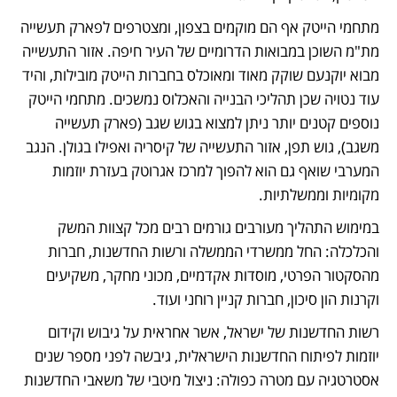
מתחמי הייטק אף הם מוקמים בצפון, ומצטרפים לפארק תעשייה 
מת"מ השוכן במבואות הדרומיים של העיר חיפה. אזור התעשייה 
מבוא יוקנעם שוקק מאוד ומאוכלס בחברות הייטק מובילות, והיד 
עוד נטויה שכן תהליכי הבנייה והאכלוס נמשכים. מתחמי הייטק 
נוספים קטנים יותר ניתן למצוא בגוש שגב (פארק תעשייה 
משגב), גוש תפן, אזור התעשייה של קיסריה ואפילו בגולן. הנגב 
המערבי שואף גם הוא להפוך למרכז אגרוטק בעזרת יוזמות 
מקומיות וממשלתיות. 
במימוש התהליך מעורבים גורמים רבים מכל קצוות המשק 
והכלכלה: החל ממשרדי הממשלה ורשות החדשנות, חברות 
מהסקטור הפרטי, מוסדות אקדמיים, מכוני מחקר, משקיעים 
וקרנות הון סיכון, חברות קניין רוחני ועוד. 
רשות החדשנות של ישראל, אשר אחראית על גיבוש וקידום 
יוזמות לפיתוח החדשנות הישראלית, גיבשה לפני מספר שנים 
אסטרטגיה עם מטרה כפולה: ניצול מיטבי של משאבי החדשנות 