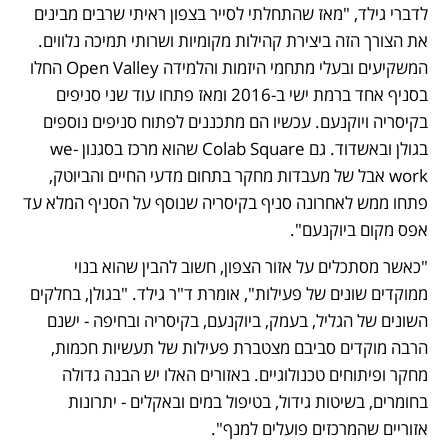
לדברי גילד, "מאז שהתחלתי לסייר בצפון ראיתי שרבים מבינים 
את הצורך הזה ביצירת קהילות מקומיות ושרותי תמיכה נלווים. 
המשקיעים ובעלי מתחמי היזמות והלמידה Open Valley החלו 
בסניף אחד ברמת ישי ב-2016 ומאז פתחו עוד שני סניפים 
בקיסריה ויוקנעם. עכשיו הם מתכננים לפתוח סניפים נוספים 
בגולן ובאשדוד. גם Colab Square שהוא מרכז בסגנון we-
work אבל של מעבדות מחקר בתחום מדעי החיים והביוטק, 
פתחו ממש לאחרונה סניף בקיסריה שנוסף על הסניף המלא עד 
אפס מקום ביוקנעם".
"כאשר מסתכלים על אזור הצפון, חשוב להבין שהוא בנוי 
ממוקדים שונים של פעילות", אומרת ד"ר גילד. "בגולן, בחלקים 
השונים של הגליל, בעמק, ביוקנעם, בקיסריה ובחיפה - ישנם 
הרבה מוקדים סביבם מצטברת פעילות של תעשיות חכמות, 
מחקר ופיתוחים טכנולוגיים. באזורים האלו יש הבנה גדולה 
בחומרים, בשיטות גידול, בטיפול במים ובאקלים - יתרונות 
אזוריים שהמרכזים פועלים למנף".