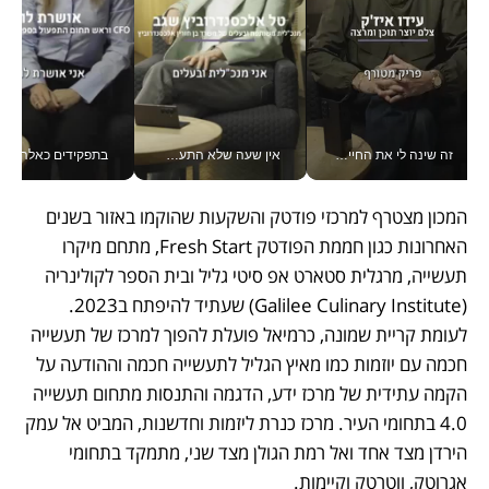
זה שינה לי את החיים: איך עידו איז'ק הופך את הסמארטפון לכלי צילום מקצועי_v
אין שעה שלא התעסקתי במשבר - טל אלכסנדרוביץ’ שגב מנהלת משברים תקשורתיים מכל מקום עם ה- Galaxy Z Fold8 Ultra שלה_v
בתפקידים כאלה אי אפשר לח
המכון מצטרף למרכזי פודטק והשקעות שהוקמו באזור בשנים 
האחרונות כגון חממת הפודטק Fresh Start, מתחם מיקרו 
תעשייה, מרגלית סטארט אפ סיטי גליל ובית הספר לקולינריה 
(Galilee Culinary Institute) שעתיד להיפתח ב2023. 
לעומת קריית שמונה, כרמיאל פועלת להפוך למרכז של תעשייה 
חכמה עם יוזמות כמו מאיץ הגליל לתעשייה חכמה וההודעה על 
הקמה עתידית של מרכז ידע, הדגמה והתנסות מתחום תעשייה 
4.0 בתחומי העיר. מרכז כנרת ליזמות וחדשנות, המביט אל עמק 
הירדן מצד אחד ואל רמת הגולן מצד שני, מתמקד בתחומי 
אגרוטק, ווטרטק וקיימות. 