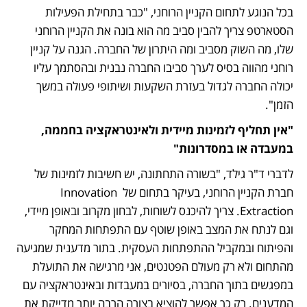
בכל הנוגע לתחום הקניין הרוחני, "כבר בתחילת הפעילות 
הסטארטפ צריך להבין סביב מה הוא בונה את הקניין הרוחני 
שלו, מה השוק מסביב ומה היתרון של החברה. הגנה על קניין 
רוחני מהווה בסיס לערך סביבו החברה נבנית ובהסתמך עליו 
יכולה החברה לגדול בעזרת השקעות ושיתופי פעולה במשך 
הזמן".
"אין תחליף לזמינות מיידית ולאינטראקציה בחממה, 
במעבדה או במסדרונות"
לדברי ד"ר גילד, "בשורה התחתונה, יש חשיבות לזמינות של 
חברת הקניין הרוחני, בעיקר בתחום של Innovation 
Extraction. צריך להיכנס לשוחות, לבחון מקרוב ובאופן מיידי, 
וגם לנתח את המצב באופן שוטף עם התפתחות המחקר 
והפיתוח ובמקביל ההתפתחות העסקית. בתור מדענית שמגיעה 
מהתחום ולא רק מעולם הפטנטים, אני מרגישה את התועלת 
במפגשים בתוך החברה, בסיורים במעבדות ובאינטראקציה עם 
המדענים. רק כך אפשר להוציא בצורה הרבה יותר מדייקת את 