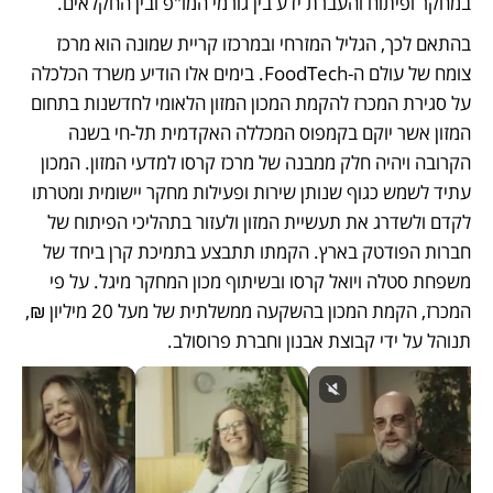
במחקר ופיתוח והעברת ידע בין גורמי המו"פ ובין החקלאים.
בהתאם לכך, הגליל המזרחי ובמרכזו קריית שמונה הוא מרכז 
צומח של עולם ה-FoodTech. בימים אלו הודיע משרד הכלכלה 
על סגירת המכרז להקמת המכון המזון הלאומי לחדשנות בתחום 
המזון אשר יוקם בקמפוס המכללה האקדמית תל-חי בשנה 
הקרובה ויהיה חלק ממבנה של מרכז קרסו למדעי המזון. המכון 
עתיד לשמש כגוף שנותן שירות ופעילות מחקר יישומית ומטרתו 
לקדם ולשדרג את תעשיית המזון ולעזור בתהליכי הפיתוח של 
חברות הפודטק בארץ. הקמתו תתבצע בתמיכת קרן ביחד של 
משפחת סטלה ויואל קרסו ובשיתוף מכון המחקר מיגל. על פי 
המכרז, הקמת המכון בהשקעה ממשלתית של מעל 20 מיליון ₪, 
תנוהל על ידי קבוצת אבנון וחברת פרוסולב. 