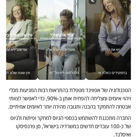
בתפקידים כאלה אי אפשר לחכות: אושרת לוי מניעה השקעות ענק מהטלפון_v
כלכליסט דיגיטל "חינוך הוא המשימה של החיים שלי"_v
אין שעה שלא התעסקתי במשבר - טל אלכסנדרוביץ’ שגב מנהלת משברים
הטכנולוגיה של אפווינד מטפלת בהתראות רבות המגיעות מכלי 
זיהוי איומים ומצליחה להפחית אותן ב-90%, כדי לאפשר לצוותי 
אבטחה להתמקד בהבנה ותגובה מהירה יותר לאיומים אמיתיים.
החברה מתכננת להשתמש בכספי הגיוס למחקר ופיתוח ולגיוס 
של כ-100 עובדים חדשים במשרדיה בישראל, סן פרנסיסקו 
ואיסלנד.