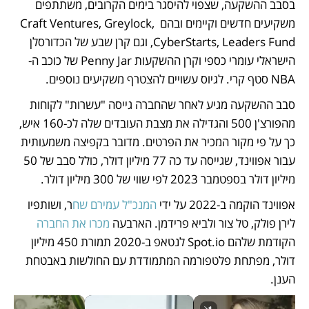
בסבב ההשקעה, שצפוי להיסגר בימים הקרובים, משתתפים 
משקיעים חדשים וקיימים ובהם Craft Ventures, Greylock, 
CyberStarts, Leaders Fund, וגם קרן שבע של הכדורסלן 
הישראלי עומרי כספי וקרן ההשקעות Penny Jar של כוכב ה-
NBA סטף קרי. לגיוס עשויים להצטרף משקיעים נוספים.
סבב ההשקעה מגיע לאחר שהחברה גייסה "עשרות" לקוחות 
מהפורצ'ן 500 והגדילה את מצבת העובדים שלה לכ-160 איש, 
כך על פי מקור המכיר את הפרטים. מדובר בקפיצה משמעותית 
עבור אפווינד, שגייסה עד כה 77 מיליון דולר, כולל סבב של 50 
מיליון דולר בספטמבר 2023 לפי שווי של 300 מיליון דולר.
אפווינד הוקמה ב-2022 על ידי 
המנכ"ל עמירם שח
ר, ושותפיו 
לירן פולק, טל צור ולביא פרידמן. הארבעה 
מכרו את החברה 
הקודמת שלהם Spot.io לנטאפ ב-2020 תמורת 450 מיליון 
דולר, מפתחת פלטפורמה המתמודדת עם החולשות באבטחת 
הענן.