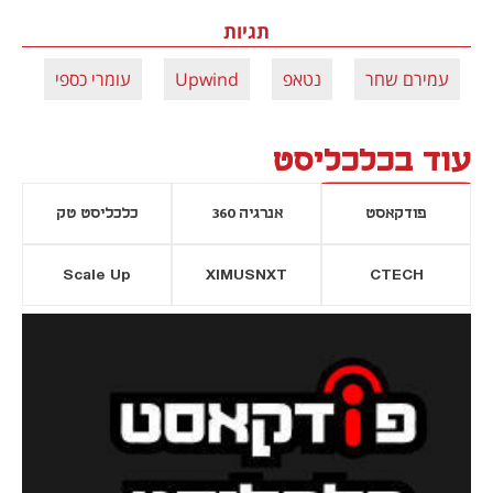
תגיות
עמירם שחר
נטאפ
Upwind
עומרי כספי
סט
עוד בכלכליסט
פודקאסט
אנרגיה 360
כלכליסט טק
Scale Up
XIMUSNXT
CTECH
יסייה חדשה
נפתח בכרטיסייה חדשה