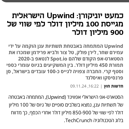
כמעט יוניקורן: Upwind הישראלית
מגייסת 100 מיליון דולר לפי שווי של
900 מיליון דולר
Upwind המתמחה באבטחת תשתיות ענן הוקמה על ידי
עמירם שחר, לירן פולק, טל צור ולביא פרידמן שמכרו את
הסטארט-אפ הקודם שלהם Spot.io לנטאפ ב-2020
תמורת 450 מיליון דולר. בין המשקיעים בגיוס עומרי כספי
וסטף קרי. החברה צפויה לגייס כ-100 עובדים בישראל, סן
פרנסיסקו ואיסלנד
חדשות חוץ
|
16:22, 09.11.24
הסטארט-אפ הישראלי אפווינד (Upwind), המתמחה באבטחה 
נפתח בכרטיסייה חדשה
נפתח בכרטיסייה חדשה
של תשתיות ענן, נמצא בשלבים סופיים של גיוס של 100 מיליון 
דולר לפי שווי של 850-900 מיליון דולר אחרי הכסף, כך מדווח 
בלוג הטכנולוגיה TechCrunch.