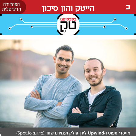
המהדורה
הייטק והון סיכון
הדיגיטלית
מייסדי ספוט ו-Upwind לירן פולק ועמירם שחר
(צילום: Spot.io)