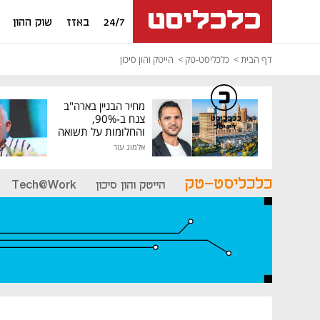
24/7
באזז
שוק ההון
דף הבית
כלכליסט-טק
הייטק והון סיכון
מחיר הבניין בארה"ב
צנח ב-90%,
כלכליסט
דיגיטל
והחלומות על תשואה
גבוהה התנפצו
אלמוג עזר
כלכליסט-טק
הייטק והון סיכון
Tech@Work