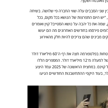
פן מאובטח ושקוף.
מהחברה שמעסיקה 40 עובדים נמסר שבין שני הסבבים עלה שווי החברה פי שלושה. בשיחה 
עם כלכליסט אמר בנצי רבי, מנכ"ל יוטילה, "יש היום התפרצות של הנושא בכל מקום, בכל 
חברה ובכל ארגון. סטרייפ, ענקית הפינטק, שמה את כל יהבה על נושא הסטייבל קוין ואומרים 
שזה העתיד. אם תסתכל, כל חברות התשלומים פירסמו בחודשים האחרונים מה הם יעשו 
בתחום הסטייבל קוין. יש כאן אירוע שהבנקים מבינים שהם צריכים להיות חלק מהאירוע 
החברה מדווחת שהיקף העסקאות המאובטחות בפלטפורמה חצה את רף ה־60 מיליארד דולר 
במצטבר. במחזור החודשי נרשם שימוש של למעלה מ־12 מיליארד דולר. המספרים הללו 
משקפים מגמה רחבה יותר בשוק הסטייבל קוינס. במחצית הראשונה של 2025 עמד היצע 
המטבעות היציבים על כ־252 מיליארד דולר, בעוד היקפי ההתחשבנות החודשיים הגיעו 