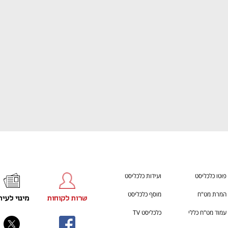
h – the gateway to Tech
You're NXT
פוטו כלכליסט
ועידות כלכליסט
המרת מט"ח
מוסף כלכליסט
שרות לקוחות
מינוי לעית
עמוד מט"ח כללי
כלכליסט TV