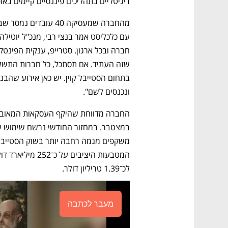
דיגיטליים בתהליכים פיננסיים קיימים באו
ונכנסים לשם".
לכ־1.39 טריליון דולר.  
מעבר לכתבה