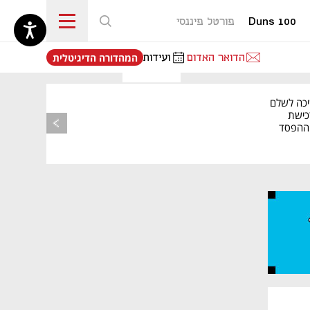
Duns 100
פורטל פיננסי
נפתח בכרטיסייה חדשה
הדואר האדום
ועידות
המהדורה הדיגיטלית
יכה לשלם
כישת
BASE: ההפסד
הרבעוני זינק ל-76