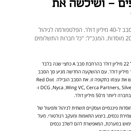
פים - ושילשה את
עם ההשקעה החדשה מגיע סך הסבב ל-40 מיליון דולר. הפלטפורמה לניהול
מטבעות יציבים משרתת יותר מ-200 מוסדות. המנכ"ל: "כל חברות התשלומים
חברת הפינטק יוטילה הודיעה על גיוס של 22 מיליון דולר בהרחבת סבב A כחצי שנה בלבד 
לאחר סגירת הסבב הראשוני שבו גויסו 18 מיליון דולר. עם ההשקעה החדשה מגיע סך הסבב 
ל-40 מיליון דולר ושווי החברה כמעט שילש את עצמו בתקופה זו. את הסבב הובילה Red Dot 
Capital Partners בהשתתפות DCG ,Nyca ,Wing VC, Cerca Partners, SilverCircle ו-
הפלטפורמה שפיתחה החברה מספקת למוסדות פיננסיים ועסקיים תשתית לניהול ותפעול של 
מטבעות יציבים, לרבות הנפקת טוקנים, שמירת נכסים, ביצוע התאמות ומעקב רגולטורי. מעל 
200 מוסדות ברחבי העולם כבר עושים שימוש במערכת, המאפשרת להם לשלב נכסים 