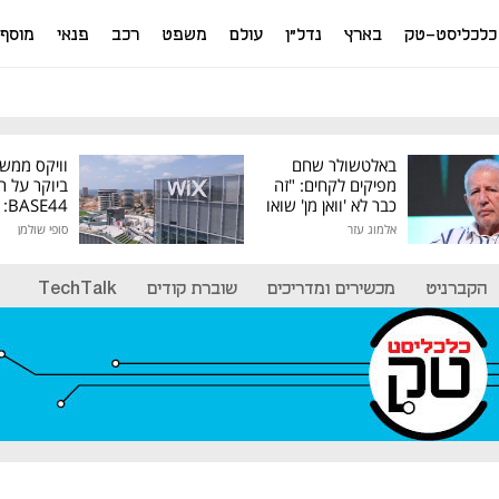
כלכליסט-טק
בארץ
נדל"ן
עולם
משפט
רכב
פנאי
מוסף
באלטשולר שחם
וויקס ממש
מפיקים לקחים: "זה
ביוקר על ר
כבר לא 'וואן מן' שואו
44
של גילעד"
אלמוג עזר
סופי שולמן
מיליון דולר
הקברניט
מכשירים ומדריכים
שוברת קודים
TechTalk