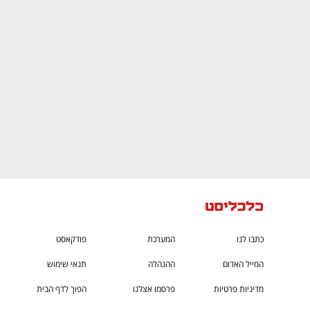
CTech – the
הבית של ההייטק הישראלי
כתבו לנו
המערכת
פודקאסט
המייל האדום
ההנהלה
תנאי שימוש
מדיניות פרטיות
פרסמו אצלנו
הפוך לדף הבית