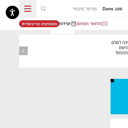
Duns 100
פורטל פיננסי
נפתח בכרטיסייה חדשה
הדואר האדום
ועידות
המהדורה הדיגיטלית
יכה לשלם
כישת
BASE: ההפסד
הרבעוני זינק ל-76