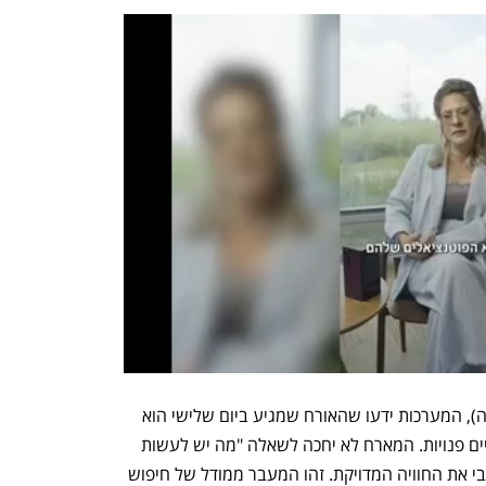
באמצעות ניתוח דפוסי התנהגות (בהסכמה), המערכות ידעו שהאורח שמגיע ביום שלישי הוא 
גם חובב קולינריה טבעונית שיש לו שעתיים פנויות. המארח לא יחכה לשאלה "מה יש לעשות 
בסביבה?", אלא יציע באופן יזום ופרואקטיבי את החוויה המדויקת. זהו המעבר ממודל של חיפוש 