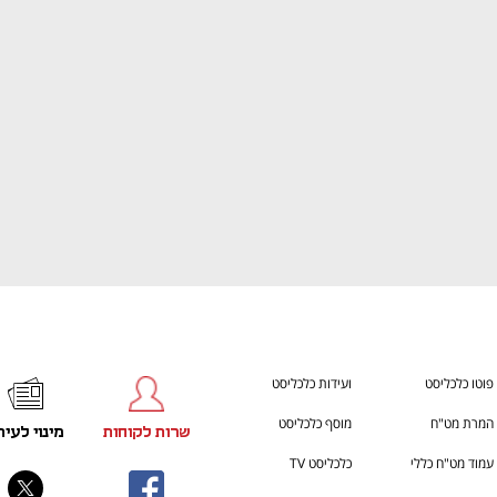
ענף במתח גבוה
מדברים כלכלה, עסקים ומה שב
פוטו כלכליסט
ועידות כלכליסט
המרת מט"ח
מוסף כלכליסט
שרות לקוחות
מינוי לעית
עמוד מט"ח כללי
כלכליסט TV