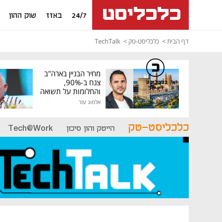
24/7
באזז
שוק ההון
דף הבית
כלכליסט-טק
TechTalk
מחיר הבניין בארה"ב
צנח ב-90%,
כלכליסט
דיגיטל
והחלומות על תשואה
גבוהה התנפצו
אלמוג עזר
כלכליסט-טק
הייטק והון סיכון
Tech@Work