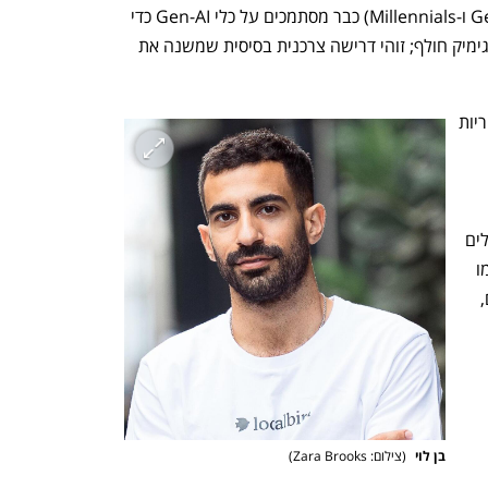
נמצא כי 83% מהמטיילים הצעירים (Gen Z ו-Millennials) כבר מסתמכים על כלי Gen-AI כדי 
לקבל המלצות לפעילויות וטיולים. זהו לא גימיק חולף; זוהי דרישה צרכנית בסיסית שמשנה את 
עד היום, מלונות התייחסו לאורחים בקטגוריות 
Booking.com ל-2026, כ-78% מהמטיילים 
פתוחים לקבל הצעות מבוססות AI שיתאימו 
בדיוק לרצונות ולצרכים הספציפיים שלהם, 
בן לוי 
(
צילום: Zara Brooks
)