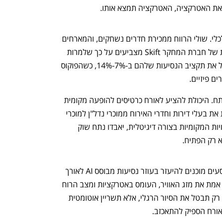
את האטרקציה, האטרקציה תמצא אותו.
הצורך בשינוי הוא לא רק טכנולוגי, הוא כלכלי. שולי הרווח ממכירת חדרים נשחקים, והמארחים 
מחפשים מקורות הכנסה חדשים. הדו"חות של חברת המחקר Skift מצביעים על כך שלמרות 
אי-ודאות כלכלית, צרכנים מתכננים להגדיל את תקציב הנסיעות שלהם ב-7%-14%, כשהפוקוס 
ים פיזיים.
כאן הבינה המלאכותית נכנסת כשחקן מפתח. היכולת להציע לאורח כרטיסים להופעה מקומית 
או סיור יין בוטיק בדיוק ברגע הנכון, הופכת את בעלי דירות וחדרי האירוח ממוכרי נדל"ן למוכרי 
חוויות. מארחים שלא ידעו להציע את החוויות המקומיות בצורה דיגיטלית, יאבדו נתח שוק 
 רק הפתיח.
סקר של Amadeus מראה כי 64% מהנוסעים מוכנים להיעזר בעוזר נסיעות מבוסס AI לאורך 
כל הטיול. דמיינו מערכת שמשקללת בזמן אמת את מזג האוויר, העומס באטרקציות ומצב הרוח 
של האורח. אם מתחיל גשם, המערכת לא רק תבטל את הסיור הרגלי, אלא תשריין אוטומטית 
האורח הספיק להתאכזב.