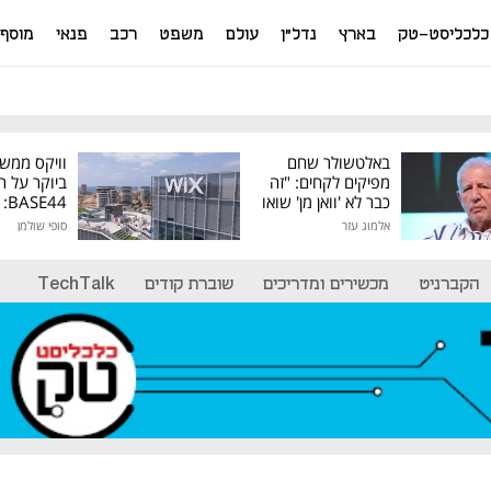
כלכליסט-טק
בארץ
נדל"ן
עולם
משפט
רכב
פנאי
מוסף
באלטשולר שחם
וויקס ממש
מפיקים לקחים: "זה
ביוקר על ר
כבר לא 'וואן מן' שואו
44
של גילעד"
אלמוג עזר
סופי שולמן
מיליון דולר
הקברניט
מכשירים ומדריכים
שוברת קודים
TechTalk