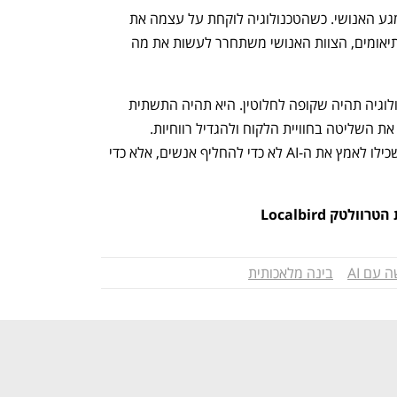
חשוב לסייג, ה-AI לא יחליף את החיוך והמגע האנושי. כשהטכנולוגיה לוקחת על עצמה את 
המשימות הלוגיסטיות של תכנון הטיול והתיאומים, הצוות האנושי משתחרר לעשות את מה 
אנחנו עומדים בפתחו של עידן שבו הטכנולוגיה תהיה שקופה לחלוטין. היא תהיה התשתית 
שתאפשר לבעלי הנכסים להחזיר לעצמם את השליטה בחוויית הלקוח ולהגדיל רווחיות. 
המנצחים הגדולים של 2026 יהיו אלו שישכילו לאמץ את ה-AI לא כדי להחליף אנשים, אלא כדי 
טק Localbird
 עם AI
בינה מלאכותית