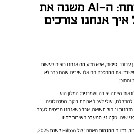
מעבר לחדר ומפתח: ה-AI משנה את
איך אנחנו צורכים
עד 2026, הבינה המלאכותית לא רק תזמין עבורנו טיסות, אלא תדע מה אנחנו רוצים לעשות 
ביעד עוד לפני שהגענו אליו. המלונאים שישרדו את המהפכה הם אלו שיבינו שהם כבר לא 
והתוכן. 
במשך עשורים, הפרדיגמה של עולם המלונאות הייתה יציבה ושמרנית: המלון הוא 
"Basecamp". מקום לשים בו את הראש, להתקלח, ואולי לאכול ארוחת בוקר. הטכנולוגיה 
שירתה בעיקר את הצד הלוגיסטי מערכות הזמנות וניהול תשואה. אבל כשאנחנו מביטים לעבר 
הנתונים בשטח כבר מצביעים על כך בבירור. בדו"ח המגמות האחרון של Hilton לשנת 2025, 