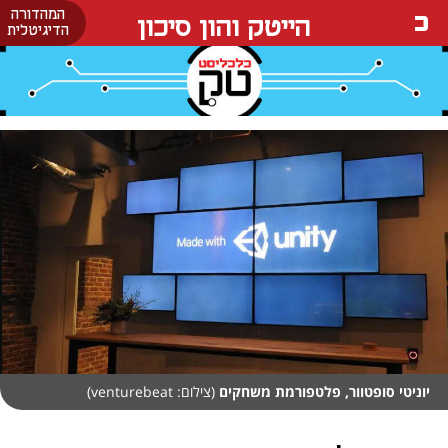
המהדורה
הייטק והון סיכון
הדיגיטלית
יוניטי סופטוור, פלטפורמת משחקים
(צילום: venturebeat)