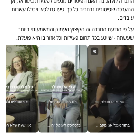
החברה לא הגיבה האם הפיטורים נוגעים לפעילות בישראל, אך 
ההערכה שפיטורים נרחבים כל כך יגיעו גם לכאן ויכללו עשרות 
עובדים.
על פי הודעת החברה זה הקיצוץ העמוק והמשמעותי ביותר 
שעשתה - שייגע בכל תחום פעילות וכל אזור בו היא פועלת. 
בתור מנכל אני מקבל מאות החלטות ביום, וה- Galaxy Z Fold8 Ultra עוזר לי לחתוך אותן מהר יותר_v
כלכליסט דיגיטל "חינוך הוא המשימה של החיים שלי"_v
אין שעה שלא התעסקתי במשבר - טל אלכסנדרוביץ’ שגב מנהלת משברים