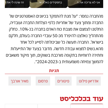
אני לא צריכה את המשרד: רונית שרעבי-חדד מנהלת ארגון של 30000 עובדים מכל מקום_v
בתפקידים כאלה אי אפשר לחכות: אושרת לוי מניעה השקעות ענק מהטלפון_v
זה שינה לי את החיים: 
מהחברה נמסר: "על מנת להתמקד בכיוונים האסטרטגיים של 
החברה ומתוך צעד של אחריות כלפי הצלחת החברה ועובדיה, 
החלטנו לצמצם את מצבת כוח האדם בחברה בכ-10%. כחלק 
מהתהליך נאלצנו להיפרד מכ-50 עובדי החברה בעולם, חלקם 
בישראל. החברה תעשה כל שביכולתה לסייע לכל אחד 
מהא.נשים למצוא עבודה חדשה. מדובר בצעד של התייעלות 
וחתירה לרווחיות בתקופה מורכבת בשווקים, תוך מיקוד משאבים 
להמשך צמיחה משמעותית ב-2024-2023".
תגיות
אדריאן פילוט
פיטורים
פרסום
מאיר אורבך
מ
עוד בכלכליסט