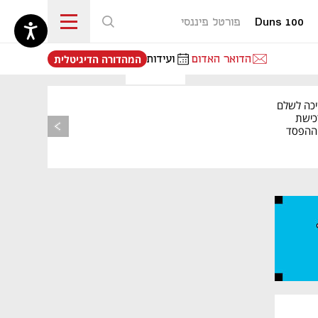
Duns 100
פורטל פיננסי
נפתח בכרטיסייה חדשה
הדואר האדום
ועידות
המהדורה הדיגיטלית
יכה לשלם
כישת
BASE: ההפסד
הרבעוני זינק ל-76