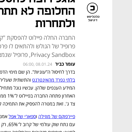
החלופה לא תתרו
כלכליסט
ולתחרות
דיגיטל
החברה החלה פיילוט להפסקת "קוקי
פרופיל של הגולש ולהתאים לו פר
Privacy Sandbox, פרופיל שנמצא בשליטתה המלאה
עומר כביר
06:00, 08.01.24
בדרך לחיסול ה"עוגיות". הן שם מימי הדפדפנים
בלתי נפרד מהאינטרנט
צד ג'. זאת במטרה להפסיק את התמיכה ל
פיירפוקס של מוזילה
 ו
ספארי של אפל