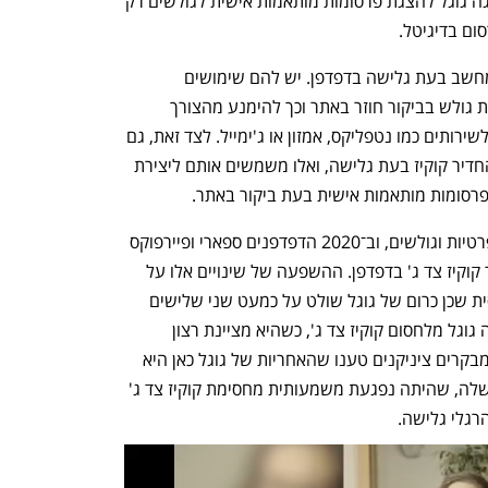
לחגוג: מומחים מזהירים שהחלופה שמציגה גוגל להצגת פרסומות מותאמות אישית לגולשים רק 
ם בדיגיטל.
קוקיז הן קובצי מידע קטנים שנשמרים במחשב בעת גלישה בדפדפן. יש להם שימושים 
לגיטימיים רבים כמו לאפשר לאתרים לזהות גולש בביקור חוזר באתר וכך להימנע מהצורך 
להקליד שם משתמש וסיסמה בכל כניסה לשירותים כמו נטפליקס, אמזון או ג'ימייל. לצד זאת, גם 
גופים צד ג', כמו רשתות פרסום, יכולים להחדיר קוקיז בעת גלישה, ואלו משמשים אותם ליצירת 
רסומות מותאמות אישית בעת ביקור באתר.
שימוש זה עורר ביקורת רבה מצד פעילי פרטיות וגולשים, וב־2020 הדפדפנים ספארי ופיירפוקס 
חסמו כברירת מחדל את האפשרות לשמור קוקיז צד ג' בדפדפן. ההשפעה של שינויים אלו על 
שוק הפרסום היתה, עם זאת, מוגבלת יחסית שכן כרום של גוגל שולט על כמעט שני שלישים 
משוק הדפדפנים העולמי. עד עתה נמנעה גוגל מלחסום קוקיז צד ג', כשהיא מציינת רצון 
לעשות זאת תוך נקיטת "גישה אחראית". מבקרים ציניקנים טענו שהאחריות של גוגל כאן היא 
לא כלפי הגולשים אלא כלפי שורת הרווח שלה, שהיתה נפגעת משמעותית מחסימת קוקיז צד ג' 
רגלי גלישה.