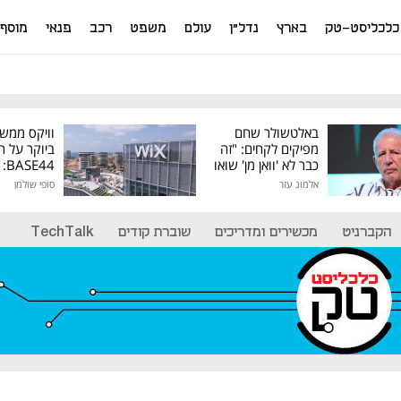
כלכליסט-טק
בארץ
נדל"ן
עולם
משפט
רכב
פנאי
מוסף
באלטשולר שחם
וויקס ממש
מפיקים לקחים: "זה
ביוקר על ר
כבר לא 'וואן מן' שואו
44
של גילעד"
אלמוג עזר
סופי שולמן
מיליון דולר
הקברניט
מכשירים ומדריכים
שוברת קודים
TechTalk