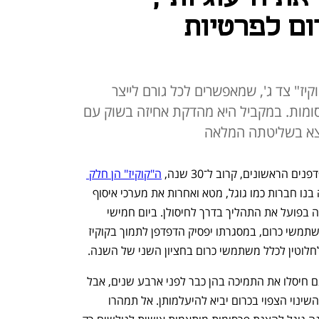
ם לפרטיות
ז" צד ג', שמאפשרים לכל גורם לייצר
סומות. במקביל היא מהדקת אחיזה בשוק עם
 הראשונים, קרוב ל־30 שנה, 
ה"קוקיז" הן חלק 
 והתשתית שעליה בנו חברות כמו גוגל, מטא ואחרות את מערכי איסוף 
המידע הענפים שלהן. עכשיו גוגל מתחילה בפועל את התהליך בדרך לחיסולן. ביום חמישי 
האחרון פתחה החברה בפיילוט ל־1% ממשתמשי כרום, במסגרתו יפסיק הדפדפן לתמוך בקוקיז 
חלוטין לכלל משתמשי כרום בחציון השני של השנה. 
 אמנם חיסלו את התמיכה בהן כבר לפני ארבע שנים, אבל 
עם נתח שוק עולמי של קרוב ל־65%, רק השינוי הצפוי בכרום יביא להיעלמותן. אל תמהרו 