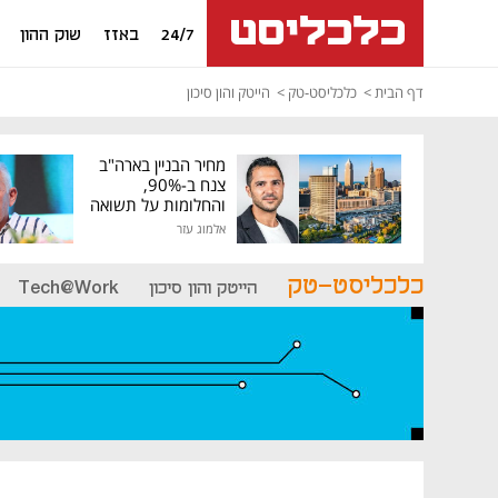
24/7
באזז
שוק ההון
דף הבית
כלכליסט-טק
הייטק והון סיכון
מחיר הבניין בארה"ב
צנח ב-90%,
והחלומות על תשואה
גבוהה התנפצו
אלמוג עזר
כלכליסט-טק
הייטק והון סיכון
Tech@Work