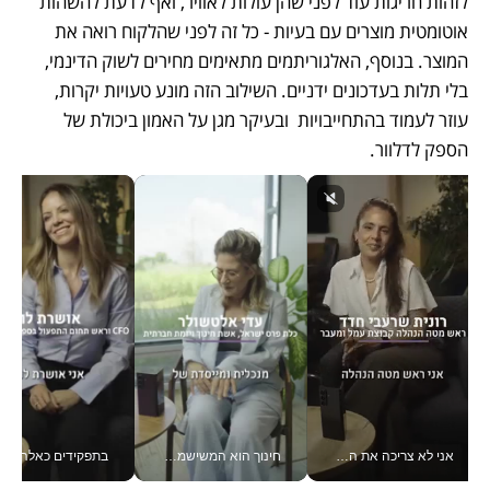
לזהות חריגות עוד לפני שהן עולות לאוויר, ואף לדעת להשהות 
אוטומטית מוצרים עם בעיות - כל זה לפני שהלקוח רואה את 
המוצר. בנוסף, האלגוריתמים מתאימים מחירים לשוק הדינמי, 
בלי תלות בעדכונים ידניים. השילוב הזה מונע טעויות יקרות, 
עוזר לעמוד בהתחייבויות  ובעיקר מגן על האמון ביכולת של 
הספק לדלוור.
אני לא צריכה את המשרד: רונית שרעבי-חדד מנהלת ארגון של 30000 עובדים מכל מקום_v
חינוך הוא המשישמה של החיים שלי - V
בתפקידים כאלה אי אפשר לח