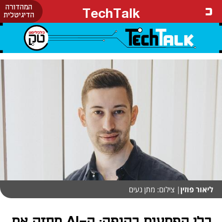
המהדורה
TechTalk
הדיגיטלית
ליאור פוזין
| צילום: מתן נעים
בלי הפתעות בקופה: ה-AI מחזק את