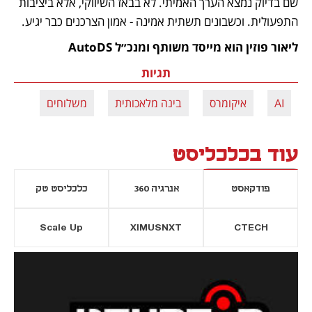
שם בדיוק נמצא הערך האמיתי. לא בבאז השיווקי, אלא ביציבות 
התפעולית. וכשבונים תשתית אמינה - אמון הצרכנים כבר יגיע.
ליאור פוזין הוא מייסד משותף ומנכ״ל AutoDS
תגיות
AI
איקומרס
בינה מלאכותית
משלוחים
עוד בכלכליסט
פודקאסט
אנרגיה 360
כלכליסט טק
Scale Up
XIMUSNXT
CTECH
יסייה חדשה
נפתח בכרטיסייה חדשה