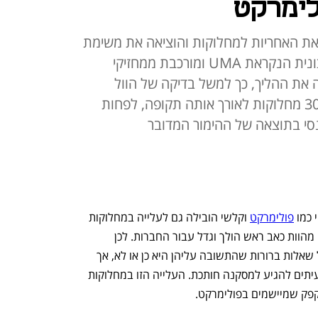
לימרקט
את האחריות למחלוקות והוציאה את משימת
הבוררות למיקור חוץ, לעמותה חיצונית הנקראת UMA ומורכבת ממחזיקי
 את ההליך, כך למשל בדיקה של הוול
סטריט ג'ורנל מצאה כי בקרוב ל-300 מחלוקות לאורך אותה תקופה, לפחות
סי בתוצאה של ההימור המדובר
כמו 
פולימרקט
 וקלשי הובילה גם לעלייה במחלוקות 
סביב תוצאות ההימורים, והמחלוקות הללו מהוות כאב ראש הולך וגדל עבור החברות. לכן 
בפלטפורמות שואפים שההימורים יהיו על שאלות ברורות שהתשובה עליהן היא כן או לא, אך 
המורכבות של אירועים אמיתיים מקשה לעיתים להגיע למסקנה חותכת. העלייה הזו במחלוקות 
פק שמיישמים בפולימרקט. 