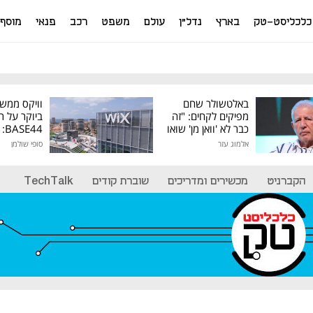
כלכליסט-טק
בארץ
נדל"ן
עולם
משפט
רכב
פנאי
מוסף
באלטשולר שחם
וויקס ממש
מפיקים לקחים: "זה
ביוקר על ר
כבר לא 'וואן מן' שואו
44
של גילעד"
אלמוג עזר
סופי שולמן
מיליון דולר
הקברניט
מכשירים ומדריכים
שוברת קודים
TechTalk