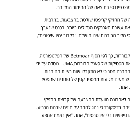
רס פיננסי בתוצאה של ההימור המדובר. 
יתרה מכך, הבדיקה מצאה כי קבוצה קטנה של מחזיקי קריפטו שולטת בהצבעות. במרבית 
המחלוקות יותר מ-50% מהמצביעים היוו את עשרת הארנקים הגדולים ביותר. בכנס שנערך 
במרץ הודה שיין קופלן, מייסד פולימרקט, כי הליך הבוררות אינו מושלם. "בקרוב יהיו שיפורים", 
עד כה השנה עלו יותר מ-1,150 הימורים לבוררות, כך לפי מסוף Betmoar של הפלטפורמה. 
במקרים נדירים בלבד דוחים בפולימרקט את הפסיקות של פאנל הבוררות.UMA   נוסדה על ידי 
שני סוחרים לשעבר בגולדמן זאקס. דובר החברה מסר כי לא התקבלו שום ראיות מהימנות 
למניפולציות בהצבעות. "התלונות שאתם שומעים מגיעות ממספר קטן של סוחרים שהפסידו 
אמר. 
עם זאת, אחד המצביעים הבולטים, שהודח לאחרונה מוועדת ההצבעה של קבוצת מחזיקי 
קריפטו בשל חשד למניפולציות, הודה בשיחה בדיסקורד כי נהג להמר על חוזים שבהם הכריע. 
"או שיהיו מצביעים עם ניגודי אינטרסים או טיפשים בלי אינטרסים", אמר. "אין באמת אמצע 