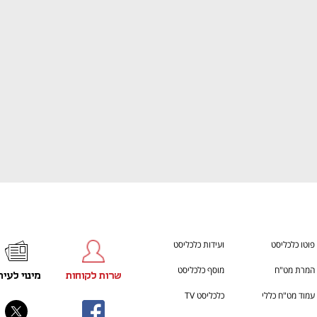
ענף במתח גבוה
מדברים כלכלה, עסקים ומה שב
פוטו כלכליסט
ועידות כלכליסט
המרת מט"ח
מוסף כלכליסט
שרות לקוחות
מינוי לעית
עמוד מט"ח כללי
כלכליסט TV