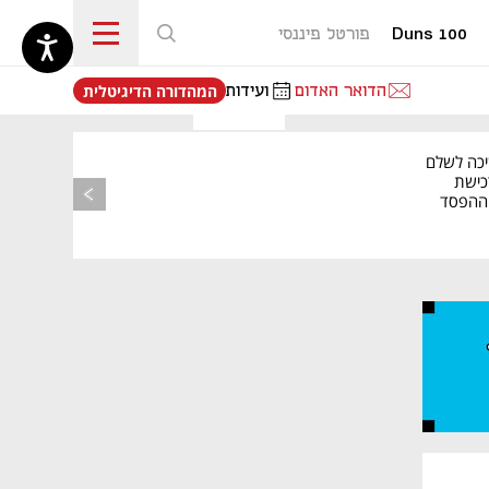
Duns 100
פורטל פיננסי
נפתח בכרטיסייה חדשה
הדואר האדום
ועידות
המהדורה הדיגיטלית
יכה לשלם
כישת
BASE: ההפסד
הרבעוני זינק ל-76