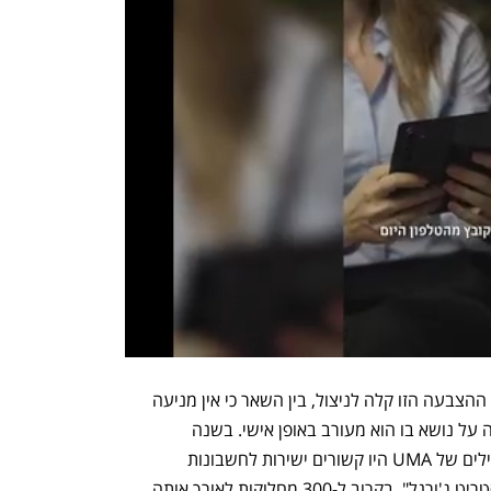
אולם, משתמשים רבים טוענים כי מערכת ההצבעה הזו קלה לניצול, בין השאר כי אין מניעה 
שאחד ממחזיקי הקריפטו ישתתף בהצבעה על נושא בו הוא מעורב באופן אישי. בשנה 
האחרונה, לפחות 60% מהמצביעים הפעילים של UMA היו קשורים ישירות לחשבונות 
בפולימרקט, כך לפי בדיקה שערכו ב"וול סטריט ג'ורנל". בקרוב ל-300 מחלוקות לאורך אותה 