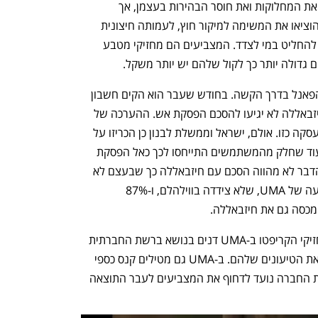
ברוב הפלטפורמות, ביניהן קלשי, פותרים את המחלוקות ואת חוסר הבהירות בעצמן, אך 
בפולימרקט הסירו מעצמם את האחריות והוציאו את המשימה למיקור חוץ, לעמותה חיצונית 
הנקראת UMA, שחבריה עורכים הצבעה להחליט במי לצדד. המצביעים הם מחזיקי מטבע 
 הפאנל בדרך הקשה. בחודש שעבר הוא הקים חשבון 
, והימר 567 דולר שישראל וחיזבאללה לא יגיעו להסכם הפסקת אש. ההערכה של 
ווילהלם הייתה שארגון הטרור לא יסכים לעסקה כזו. אולם, ישראל וממשלת לבנון כן הכריזו על 
הפסקת אש, שאף הוארכה השבוע, אך בעוד שחלק מהמשתמשים התייחסו לכך כאל הפסקת 
אש עם חיזבאללה, לטענתו של ווילהלם הדבר לא מהווה הסכם עם חיזבאללה כך שבעצם לא 
הפסיד בהימור. המחלוקת הועברה להצבעה של UMA, שלא צידדה בווילהלם, ו-87% 
כסה גם את חיזבאללה.
באופן כללי בכל פעם שעולה מחלוקת, מחזיקי הקריפטו ב-UMA דנים בנושא ברשת החברתית 
דיסקורד, ואף משתפים לינקים שמחזקים את הטיעונים שלהם. ב-UMA גם מטילים קנס כספי 
על מי שמצביע עם המיעוט, חוק שלטענת החברה נועד לדחוף את המצביעים לעבר התוצאה 