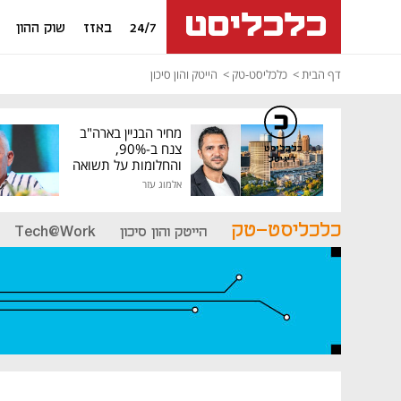
24/7
באזז
שוק ההון
דף הבית
כלכליסט-טק
הייטק והון סיכון
מחיר הבניין בארה"ב
צנח ב-90%,
כלכליסט
דיגיטל
והחלומות על תשואה
גבוהה התנפצו
אלמוג עזר
כלכליסט-טק
הייטק והון סיכון
Tech@Work