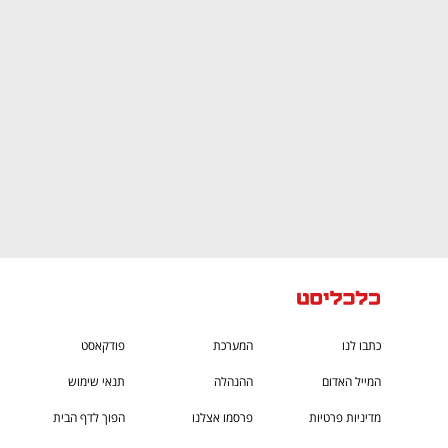
CTech – the
הבית של ההייטק הישראלי
כתבו לנו
המערכת
פודקאסט
המייל האדום
ההנהלה
תנאי שימוש
מדיניות פרטיות
פרסמו אצלנו
הפוך לדף הבית