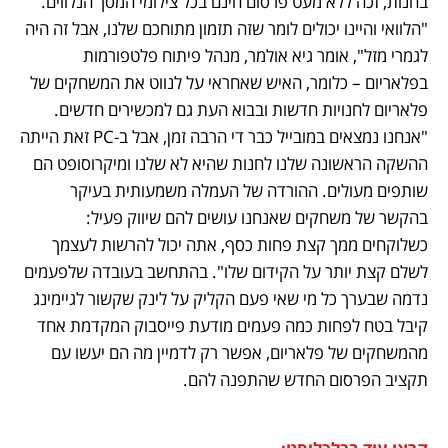
בחנות, זכה ללא מעט פרסום חינם בכל צילומי המסך הנלווים. 
"הלוואי והיינו יכולים לומר שזה תזמון מתוחכם שלנו, אבל זה היה 
לגמרי מזל", אומר גיא אולמר, מנהל פיתוח פלטפורמות 
בפלאריום – כלומר, האיש שאחראי על לנווט את המשחקים של 
פלאריום לחנויות חדשות ובבוא העת גם למכשירים חדשים. 
"אנחנו נמצאים במובייל כבר די הרבה זמן, אבל ב-PC זאת הייתה 
ההשקה הראשונה שלנו לחנות שהיא לא שלנו ומיקרוסופט הם 
שותפים מעולים. ההורדה של העמלה משמעותית בעיקר 
בהקשר של משחקים שאנחנו עושים להם שיווק פעיל: 
כשלוקחים ממך קצת פחות כסף, אתה יכול להרשות לעצמך 
לשלם קצת יותר על הקידום שלו". בהתחשב בעובדה שלפעמים 
נדמה שבערך כל מי שאי פעם הקליק על לינק שקשור לגיימינג 
קיבל בטח לפחות כמה פעמים מודעת פייסבוק המקדמת אחד 
מהמשחקים של פלאריום, אפשר רק לדמיין מה הם יעשו עם 
תקציב הפרסום החדש שהתפנה להם.