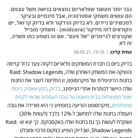
כבר יותר מעשור שפלאריום נמצאים בנישה משל עצמם.
הם עושים משחקי אסטרטגיה, אבל חינמיים ובעיקר
למכשירים ניידים. לא בדיוק הרדקור ולא בדיוק קז'ואל, יש
הקוראים לזה מידקור (midcore) - משחקי מובייל
שקורצים לגיימרים "של פעם". אם זה נשמע כמו פשרה,
זה לא
עמית קלינג
|
10:16, 06.05.21
בדיוק ביום בו חברת המשחקים פלאריום לקחה צעד גדול קדימה 
נפתח בכרטיסייה חדשה
נפתח בכרטיסייה חדשה
נפתח בכרטיסייה חדשה
נפתח בכרטיסייה חדשה
והשיקה את המשחק האחרון שלה, Raid: Shadow Legends 
בחנות הדיגיטלית של מיקרוסופט, זו החליטה לשגר את החנות 
שלה היישר לכותרות אתרי הגיימינג. 
בדיוק בזמן שאפיק גיימס 
ואפל מתנצחות בבית משפט על גובה העמלות שראוי לקחת 
ממפתחים
, מיקרוסופט הודיעה במפתיע כי היא מורידה את גובה 
העמלה בחנות שלה למחשב ל-12% בלבד (לעומת 30%) 
ושוקלת לעשות כך גם בחנות שלה באקסבוקס. כך יצא ש-Raid: 
Shadow Legends, שבדיוק הופיע במקום מרכזי ומובלט 