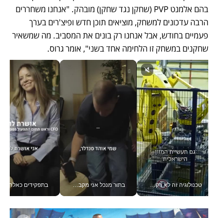
בהם אלמנט PVP (שחקן נגד שחקן) מובהק. "אנחנו משחררים 
הרבה עדכונים למשחק, מוציאים תוכן חדש ופיצ'רים בערך 
פעמיים בחודש, אבל אנחנו רק בונים את המסביב. מה שמשאיר 
שחקנים במשחק זו הלחימה אחד בשני", אומר גרוס.
טכנולוגיה זה לא רק בהייטק: גם תעשיית המזון הישראלית מאמצת כלי AI, אוטומציה וניתוח דאטה בזמן אמת
בתור מנכל אני מקבל מאות החלטות ביום, וה- Galaxy Z Fold8 Ultra עוזר לי לחתוך אותן מהר יותר_v
בתפקידים כאלה אי אפשר לח