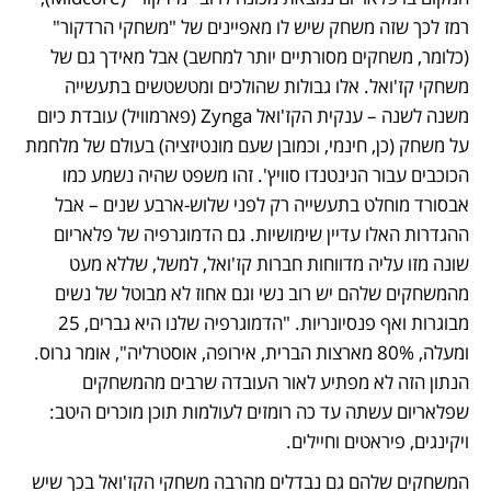
רמז לכך שזה משחק שיש לו מאפיינים של "משחקי הרדקור" 
(כלומר, משחקים מסורתיים יותר למחשב) אבל מאידך גם של 
משחקי קז'ואל. אלו גבולות שהולכים ומטשטשים בתעשייה 
משנה לשנה – ענקית הקז'ואל Zynga (פארמוויל) עובדת כיום 
על משחק (כן, חינמי, וכמובן שעם מונטיזציה) בעולם של מלחמת 
הכוכבים עבור הנינטנדו סוויץ'. זהו משפט שהיה נשמע כמו 
אבסורד מוחלט בתעשייה רק לפני שלוש-ארבע שנים – אבל 
ההגדרות האלו עדיין שימושיות. גם הדמוגרפיה של פלאריום 
שונה מזו עליה מדווחות חברות קז'ואל, למשל, שללא מעט 
מהמשחקים שלהם יש רוב נשי וגם אחוז לא מבוטל של נשים 
מבוגרות ואף פנסיונריות. "הדמוגרפיה שלנו היא גברים, 25 
ומעלה, 80% מארצות הברית, אירופה, אוסטרליה", אומר גרוס. 
הנתון הזה לא מפתיע לאור העובדה שרבים מהמשחקים 
שפלאריום עשתה עד כה רומזים לעולמות תוכן מוכרים היטב: 
ויקינגים, פיראטים וחיילים.
המשחקים שלהם גם נבדלים מהרבה משחקי הקז'ואל בכך שיש 