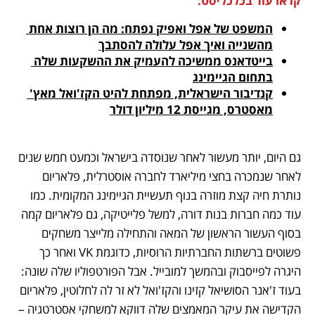
קראו עוד בכלכליסט:
המשפט של אפל ואפיק נפתח: מה הן רוצות אחת 
מהשנייה ואיך אפל עלולה להסתבך
בייטדאנס ממשיכה להעמיק את ההשקעות שלה 
בתחום הגיימינג
קנדיבור הישראלית, מפתחת להיט הקז'ואל מאץ' 
מאסטרס, מגייסת 12 מיליון דולר
גם היום, יותר מעשור לאחר שנוסדה בישראל וכמעט חמש שנים 
לאחר שנמכרה בחצי מיליארד לחברה אוסטרלית, פלאריום 
נותרת חיה קצת מוזרה בנוף תעשיית הגיימינג המקומית. כמו 
עוד כמה חברות בנות דורה, למשל פלייטיקה, גם פלאריום קמה 
בסוף העשור הראשון של המאה והתחילה מלייצר משחקים 
פשוטים ברשתות החברתיות הרוסיות, כדוגמת VK ואחר כך 
היגרה לפייסבוק ובהמשך למובייל. אבל הפורטפוליו שלה שונה: 
בעוד ז'אנר הסושיאל קזינו והקז'ואל לא זר לה לחלוטין, פלאריום 
הקדישה את עיקר המאמצים שלה דווקא למשחקי אסטרטגיה – 