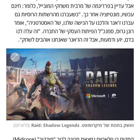
אבל עדיין בפרדיגמה של מרבית משחקי המובייל, כלומר: חינם 
עכשיו, מונטיזציה אחר כך. "כשעברנו מהרשתות הרוסיות גם 
עברנו ז'אנר והלכנו על הנישה שלנו, של האסטרטגיה", אומר 
רונן גרוס, סמנכ"ל הפיתוח העסקי של החברה. "זה עלה לנו 
בדם, יזע ודמעות, אבל זה הז'אנר שאנחנו אוהבים לשחק".
הושק בחנות של מיקרוסופט. Raid: Shadow Legends
(
פלאריום
)
המקום בו פלאריום נמצאת מכונה לרוב "מידקור" (Midcore), 