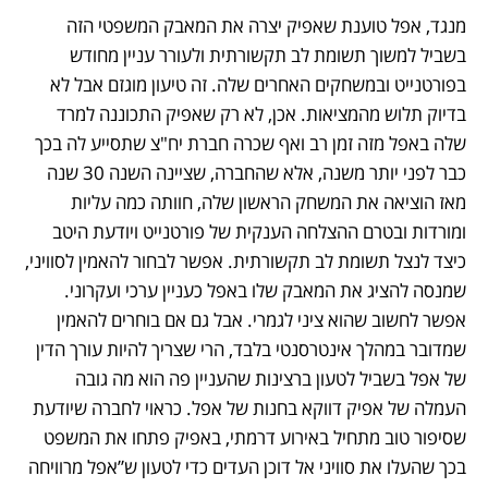
מנגד, אפל טוענת שאפיק יצרה את המאבק המשפטי הזה 
בשביל למשוך תשומת לב תקשורתית ולעורר עניין מחודש 
בפורטנייט ובמשחקים האחרים שלה. זה טיעון מוגזם אבל לא 
בדיוק תלוש מהמציאות. אכן, לא רק שאפיק התכוננה למרד 
שלה באפל מזה זמן רב ואף שכרה חברת יח"צ שתסייע לה בכך 
כבר לפני יותר משנה, אלא שהחברה, שציינה השנה 30 שנה 
מאז הוציאה את המשחק הראשון שלה, חוותה כמה עליות 
ומורדות ובטרם ההצלחה הענקית של פורטנייט ויודעת היטב 
כיצד לנצל תשומת לב תקשורתית. אפשר לבחור להאמין לסוויני, 
שמנסה להציג את המאבק שלו באפל כעניין ערכי ועקרוני. 
אפשר לחשוב שהוא ציני לגמרי. אבל גם אם בוחרים להאמין 
שמדובר במהלך אינטרסנטי בלבד, הרי שצריך להיות עורך הדין 
של אפל בשביל לטעון ברצינות שהעניין פה הוא מה גובה 
העמלה של אפיק דווקא בחנות של אפל. כראוי לחברה שיודעת 
שסיפור טוב מתחיל באירוע דרמתי, באפיק פתחו את המשפט 
בכך שהעלו את סוויני אל דוכן העדים כדי לטעון ש”אפל מרוויחה 