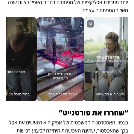
יותר ממכירת אפליקציות של מפתחים בחנות האפליקציות שלה 
מאשר המפתחים עצמם”.
חינוך הוא המשישמה של החיים שלי - V
טכנולוגיה זה לא רק בהייטק: גם תעשיית המזון הישראלית מאמצת כלי AI, אוטומציה וניתוח דאטה בזמן אמת
בתור מנכל אני מקבל מאות הח
“שחררו את פורטנייט”
כצפוי, האסטרטגיה המשפטית של אפיק היא להאשים את אפל 
בכך שהאפסטור, שהינה האפשרות היחידה לביצוע רכישות 