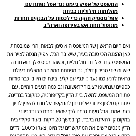
המשפט של אפיק גיימס נגד אפל נפתח עם 
מהלומות מילוליות כבדות
אפל מספיק חזקה כדי לכפות על הבנקים תחרות
מונופול תחת אש באירופה וארה"ב
ואם היום הראשון של המשפט הוא סימן לבאות, הרי שמובטחת 
כאן ההצגה הכי טובה בעיר, שיש בה הכל. אפיק מנסה לצייר את 
המשפט כקרב של דוד מול גוליית, וכשהנמסיס שלך הוא חברה 
ששווה שני טריליון דולר, גם מפתחת המשחק המצליח בעולם 
נראית לרגע כמו נער ג׳יינג׳י עם קלע. בינתיים היו בו כבר סודות 
כספיים שנחשפו לציבור לראשונה וגם כמה רגעים קומיים. עם 
פתיחת המשפט, למשל, בית הדין בקליפורניה, כמקובל במדינה, 
פתח קו טלפון ציבורי אליו ניתן להתקשר על מנת להאזין לדיון 
בזמן אמת, אבל טעות גרמה לכך שהוא נפתח כקו דו־כיווני 
במקום קו להאזנה בלבד. כך במשך 20 דקות, בעוד פקידי בית 
הדין מנסים לשים את המתקשרים על מיוט, צעקו כ־200 ילדים 
במלוא הגרון: “שחררו את פורטנייט” ו“אדוני השופט, תחזיר את 