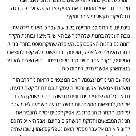
מלחמה נגד אפל ממסגרת את אפיק כצד הנפגע ועד כה, זוכה 
גם לסיקור תקשורתי אוהד ומקיף.
בינתיים, מיקרוסופט הודיעה בשבוע שעבר כי היא מורידה את 
גובה העמלה בחנות שלה למחשב האישי ל־12% ובוחנת הקלה 
דומה גם בחנות האקסבוקס. העובדה שמיקרוסופט בחרה בדיוק 
בגובה העמלה של אפיק, מוכיחה דבר פשוט: ללא קשר לתוצאות 
המשפט, בקרב אחד סוויני כבר רושם ניצחון - הוא הצליח להגדיר 
בנצ'מארק אפשרי חדש לתחום כולו.
ומה עם הגיימרים עצמם? האם הם צפויים לראות מהקרב הזה 
משהו חוץ מאשר אקשן ורכילות עסקית בכותרות? קשה לדעת. 
גם אם כל מה שהגיימרים רוצים זו גישה נוחה למשחק האהוב 
אליהם, לתוצאות המשפטיות תהיה כנראה השפעה לא מועטה 
עליהם. התחרות הגוברת בין אפיק לסטים יכולה להגביר את 
חגיגת המבצעים וחלוקת המשחקים בחינם. אבל היא יכולה גם 
להוביל אותם אל עבר מסלול תואם נטפליקס־אמזון, שבו שתיהן 