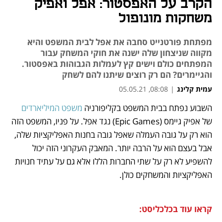
הקרב על האפסטור: אפל ואפיק
משחקות מונופול
מפתחת פורטנייט סחבה את אפל לבית המשפט והיא
מקווה שניצחון שלה ישנה את חוקי המשחק עבור
המפתחים כולם וישים קץ לעמלות הגבוהות באפסטור.
והגיימרים? הם רק רוצים שיתנו להם לשחק
עמית קלינג
|
08:08, 05.05.21
השבוע נפתח בבית המשפט בקליפורניה 
משפט המיליארדים
נפתח בכרטיסייה חדשה
נפתח בכרטיסייה חדשה
נפתח בכרטיסייה חדשה
נפתח בכרטיסייה חדשה
של אפיק גיימס (Epic Games) נגד אפל. על פניו, המשפט הזה 
הוא רק על גובה העמלה שאפל גובה בחנות האפליקציות שלה, 
אבל בעצם הוא על הרבה יותר. המאבק העקרוני הזה יכול 
להשפיע לא רק על שתי החברות הללו אלא גם על עתיד חנויות 
האפליקציות והמשחקים כולן.
קראו עוד בכלכליסט: