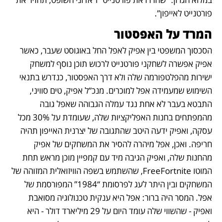
פורטנייט לאייפון”.
המרד על האפסטור
הסכסוך המשפטי בין אפיק לאפל החל באוגוסט שעבר, כאשר 
אפיק אפשרה לשחקני פורטנייט לרכוש תוכן נוסף למשחק 
ישירות מהפלטפורמה שלה ולא דרך האפסטור, כנדרש בתנאי 
השימוש שמעמידה אפל למוכרים. מנכ”ל אפיק, טים סוויני, 
התבטא בעבר לא אחת נגד עמלה הגבוהה שאפל גובה 
מהמפתחים בחנות האפליקציות שלה, שעומדת על 30% מכל 
עסקה, ואפיק ידעה היטב שהתגובה של יצרנית האייפון תהיה 
חריפה. ואכן, אפל מיהרה להסיר את המשחקים של אפיק 
מהחנות שלה, ואפיק הגיבה מיד עם קמפיין מוכן מראש תחת 
המוטו FreeFortnite, שהשתמש בשפה הוויזואלית המזוהה של 
המשחקים ובין היתר לעג לפרסומת “1984” המפורסמת של 
אפל. המסר היה ברור: אפל היא ענקית טכנולוגיה מסואבת 
ואפיק - שהשווי שלה עומד היום על 29 מיליארד דולר - היא 