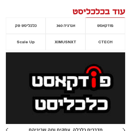
עוד בכלכליסט
פודקאסט
אנרגיה 360
כלכליסט טק
Scale Up
XIMUSNXT
CTECH
יסייה חדשה
נפתח בכרטיסייה חדשה
מדברים כלכלה, עסקים ומה שביניהם