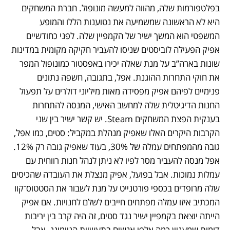
בפלטפורמות שלה, מהווה למעשה מונופול. חברת המשחקים 
היא לא הראשונה שמשמיעה את נטוענות הללו והמופע 
המשפטי הוא המשך ישיר של הקמפיין שלה. לפני כחודשיים 
אפיק הפעילה לוביסטים שניסו להעביר חקיקה מקומית במדינות 
שונות בארה”ב על מנת שאלה יכירו באפסטור כמונופול המפר 
את חוקי התחרות ההוגנת. אפל, בתגובה, חשפה נתונים 
פנימיים לפיהם אפיק מפסידה מאות מיליוני דולרים על תפעול 
החנות הדיגיטלית שלה למחשב האישי, המנסה להתחרות 
בענקית הפצת המשחקים Steam. יש קשר ישיר בין שני 
הקרבות היקרים האלו שאפיק מנהלת במקביל: סטים, כמו אפל, 
גובה מהמפתחים עמלה של 30%, בעוד שאפיק גובה רק 12%. 
אפל מנסה להעביר מסר לפיו לא ניתן לנהל חנות רווחית עם 
עמלות נמוכות. אבל בפועל, אפיק מנצלת את העובדה שהכיסים 
שלה מרופדים בכספי פורטנייט על מנת לשבור את הסטטוס־קוו 
המכתיב איזו עמלה מפתחים חייבים לשלם לחנויות. אם אפיק 
הייתה יוצאת בקמפיין ישיר נגד סטים, זה היה קרב בין יריבות 
דומות שמעניין כמה אלפי אנשים בתעשיית הגיימינג. אבל 