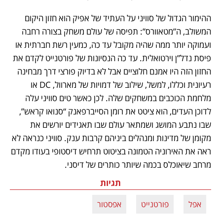
ההימור הגדול של סוויני על העתיד של אפיק הוא חזון היקום 
המשולב, ה”מטאוורס”: תפיסה של עולם משחק בצורה רחבה 
ועמוקה יותר ממה שהיה מקובל עד כה, כמעין רשת חברתית או 
פיסת נדל”ן וירטואלית. עד כה הנסיונות של פורטנייט לקדם את 
החזון הזה היו אמנם חלוציים אבל לא בדיוק פורצי דרך מבחינה 
רעיונית וכללו, למשל, שילוב של דמויות של מארוול, DC או 
מלחמת הכוכבים במשחקים שלה. לכן כאשר טים סוויני עלה 
לדוכן העדים, הוא ציטט את רומן הסייברפאנק “סנואו קראש”, 
שבו נתבע המושג ושמתאר עולם שבו תאגידים יורשים את 
מקומן של מדינות ומנהלים ביניהם קרבות ענק. סוויני כנראה לא 
ראה את האירוניה הטמונה בציטוט תרחיש דיסטופי בעודו מקדם 
מרחב שיאוכלס בכמה שיותר כותרים של דיסני.
תגיות
אפל
פורטנייט
אפסטור