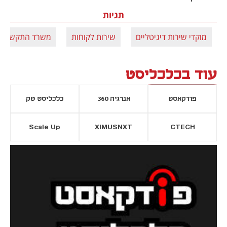
תגיות
מוקדי שירות דיגיטליים
שירות לקוחות
משרד התקשורת
עוד בכלכליסט
פודקאסט
אנרגיה 360
כלכליסט טק
Scale Up
XIMUSNXT
CTECH
יסייה חדשה
נפתח בכרטיסייה חדשה