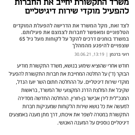
משרד התקשורת יחייב את החברות
להפעיל מוקדי שירות דיגיטליים
לצד זאת, מקל המשרד את הדרישה להפעלת המוקדים
הטלפוניים ומאפשר לחברות לצמצם את פעילותם.
במשרד בוחנים דרכים להקל על לקוחות מעל גיל 65
שצפויים להיפגע מהמהלך
רועי ברגמן
|
13:19, 30.06.21
מאמר קניות
חודש אחרי שהוציא שימוע בנושא, משרד התקשורת מודיע 
נפתח בכרטיסייה חדשה
נפתח בכרטיסייה חדשה
הבוקר (ד') על החלטה המחייבת את חברות התקשורת להפעיל 
מוקדי שירות דיגיטליים. על ההחלטה חתום השר יועז הנדל, 
שקיבל את המלצת הדרג המקצועי של המשרד, בראשות 
המנכ"לית לירן אבישר בן-חורין. ההחלטה החדשה מסדירה 
למעשה את כל נושא שירות הלקוחות שמעניקות חברות 
התקשורת במטרה לשפר את איכותו, דרך מתן מענה באמצעים 
דיגיטליים נוספים על המענה האנושי. 