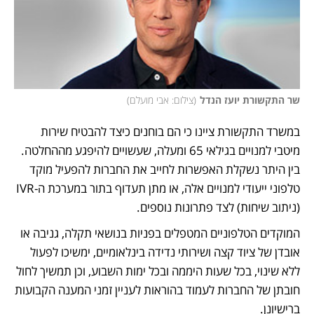
שר התקשורת יועז הנדל
(
צילום: אבי מועלם
)
במשרד התקשורת ציינו כי הם בוחנים כיצד להבטיח שירות 
מיטבי למנויים בגילאי 65 ומעלה, שעשויים להיפגע מההחלטה. 
בין היתר נשקלת האפשרות לחייב את החברות להפעיל מוקד 
טלפוני ייעודי למנויים אלה, או מתן תעדוף בתור במערכת ה-IVR 
(ניתוב שיחות) לצד פתרונות נוספים. 
המוקדים הטלפוניים המטפלים בפניות בנושאי תקלה, גניבה או 
אובדן של ציוד קצה ושירותי נדידה בינלאומיים, ימשיכו לפעול 
ללא שינוי, בכל שעות היממה ובכל ימות השבוע, וכן תמשיך לחול 
חובתן של החברות לעמוד בהוראות לעניין זמני המענה הקבועות 
ברישיונן.