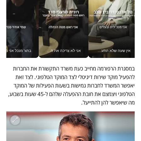
אין שעה שלא התעסקתי במשבר - טל אלכסנדרוביץ’ שגב מנהלת משברים תקשורתיים מכל מקום עם ה- Galaxy Z Fold8 Ultra שלה_v
אני לא צריכה את המשרד: רונית שרעבי-חדד מנהלת ארגון של 30000 עובדים מכל מקום_v
בתור מנכל אני מקבל מאות הח
במסגרת הרפורמה מחייב כעת משרד התקשורת את החברות 
להפעיל מוקד שירות דיגיטלי לצד המוקד הטלפוני. לצד זאת 
יאפשר המשרד לחברות גמישות בשעות הפעילות של המוקד 
הטלפוני ויצמצם את חובת ההפעלה שלהם ל-45 שעות בשבוע, 
מה שיאפשר להן להתייעל. 