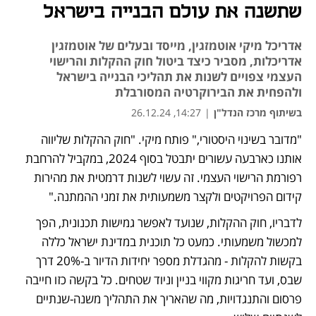
שתשנה את עולם הבנייה בישראל
אדריכל מיקי אוטמזגין, מייסד ובעלים של אוטמזגין
אדריכלות, מסביר כיצד ביטול חוק ההקלות והרישוי
העצמי צפויים לשנות את תהליכי הבנייה בישראל
ולהפחית את הבירוקרטיה המסורבלת
בשיתוף מרכז הנדל"ן
|
14:27, 26.12.24
"מדובר בשינוי היסטורי," פותח מיקי. "חוק ההקלות שליווה 
נפתח בכרטיסייה חדשה
אותנו כארבעה עשורים יתבטל בסוף 2024, במקביל להרחבת 
רפורמת הרישוי העצמי. זה עשוי לשנות דרמטית את מהירות 
קידום הפרויקטים ולקצר משמעותית את זמני ההמתנה."
לדבריו, חוק ההקלות, שנועד לאפשר גמישות תכנונית, הפך 
למכשול משמעותי. כמעט כל תוכנית במדינת ישראל כללה 
בקשות להקלות - מהגדלת מספר יחידות הדיור ב-20% דרך 
שבס, ועד חריגות מקווי בניין וניוד שטחים. כל בקשה כזו חייבה 
פרסום והתנגדויות, מה שהאריך את התהליך משנה-שנתיים 