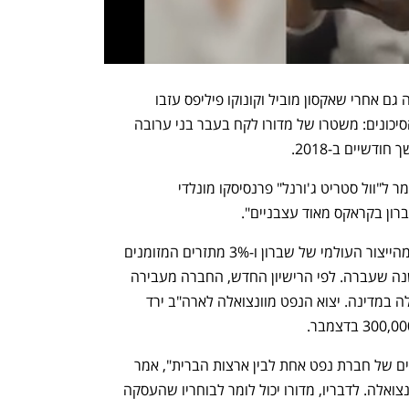
שברון נשארה מחויבת לפעילות בוונצואלה גם אחרי שאקסון מוביל וקונוקו פיליפס עזבו 
כשנכסיהן הולאמו. היא מכירה היטב את הסיכונים: משטרו של מדורו לקח בעבר בני ערובה 
דשיים ב-2018.
"זו ללא ספק תקופה קשה עבור שברון", אמר ל"וול סטריט ג'ורנל" פרנסיסקו מונלדי 
ברון בקראקס מאוד עצבניים".
התפוקה בוונצואלה מהווה פחות מ-10% מהייצור העולמי של שברון ו-3% מתזרים המזומנים 
שלה, שהסתכם ב-31.5 מיליארד דולר בשנה שעברה. לפי הרישיון החדש, החברה מעבירה 
למשטר מדורו כמחצית מתפוקת הנפט שלה במדינה. יצוא הנפט מוונצואלה לארה"ב ירד 
"מה שיש כאן הוא קונפליקט בין האינטרסים של חברת נפט אחת לבין ארצות הברית", אמר 
אליוט אברמס, שליח אמריקאי לשעבר לוונצואלה. לדבריו, מדורו יכול לומר לבוחריו שהעסקה 