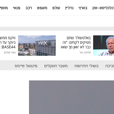
כלכליסט-טק
בארץ
נדל"ן
עולם
משפט
רכב
פנאי
מוסף
באלטשולר שחם
וויקס ממש
מפיקים לקחים: "זה
ביוקר על ר
כבר לא 'וואן מן' שואו
44
של גילעד"
אלמוג עזר
סופי שולמן
מיליון דולר
ביבה
בשולי החדשות
משבר האקלים
פיננשל טיימס