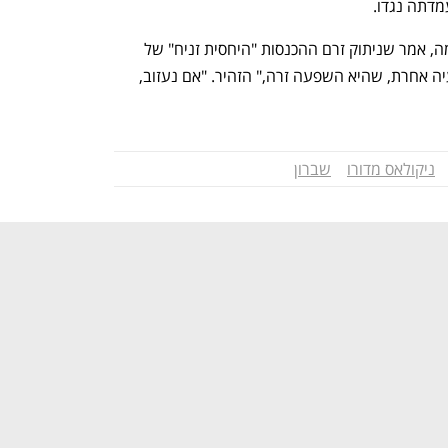
מדתה נגדו.
דייוויד גולדווין, בכיר לשעבר בממשל אובמה, אמר שניתוק זרם ההכנסות "היחסית זניח" של 
שברון לא יוריד את מדורו. "זה רק ייצור בעיה אחרת, שהיא השפעה זרה," הזהיר. "אם נעזוב, 
ניקולאס מדורו
שברון