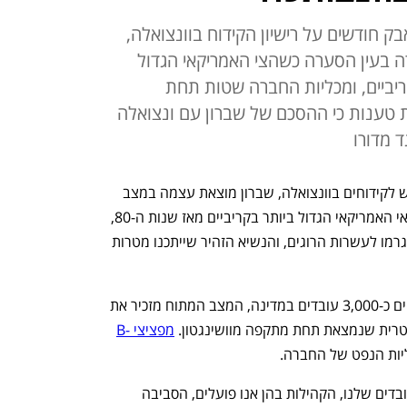
בק חודשים על רישיון הקידוח בוונצואלה,
3, עובדי החברה בעין הסערה כשהצי האמריקאי הגדול
ה-80 מתפרס בקריביים, ומכליות החברה שטות תחת
ת טענות כי ההסכם של שברון עם ונצואלה
 מדורו
שלושה חודשים אחרי שזכתה ברישיון חדש לקידוחים בוונצואלה, שברון מוצאת עצמה במצב 
מורכב. ממשל טראמפ ריכז את הכוח הצבאי האמריקאי הגדול ביותר בקריביים מאז שנות ה-80, 
ביצע תקיפות אוויריות על ספינות סמים שגרמו לעשרות הרוגים, והנשיא הזהיר שייתכנו מטרות 
עבור שברון ומיזמיה המשותפים, המעסיקים כ-3,000 עובדים במדינה, המצב המתוח מזכיר את 
יטרית שנמצאת תחת מתקפה מוושינגטון. 
מפציצי B-
יות הנפט של החברה.
"העדיפות העליונה שלנו היא בטיחות העובדים שלנו, הקהילות בהן אנו פועלים, הסביבה 