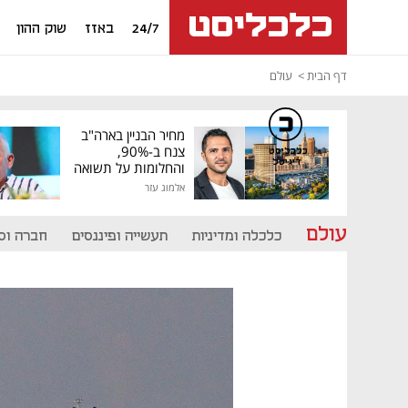
24/7
באזז
שוק ההון
דף הבית
עולם
מחיר הבניין בארה"ב
צנח ב-90%,
כלכליסט
דיגיטל
והחלומות על תשואה
גבוהה התנפצו
אלמוג עזר
עולם
כלכלה ומדיניות
תעשייה ופיננסים
חברה וס