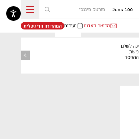
Duns 100
פורטל פיננסי
נפתח בכרטיסייה חדשה
הדואר האדום
ועידות
המהדורה הדיגיטלית
יכה לשלם
כישת
BASE: ההפסד
הרבעוני זינק ל-76