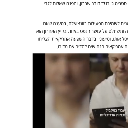
ושלמות נכסי המיזם המשותף", אמר ל"וול סטריט ג'ורנל" דובר שברון, והפנה שאלות לגבי 
מנכ"ל שברון מייק וירת' ניהל קמפיין רב-שנים לשמירת הפעילות בוונצואלה, בטענה שאם 
החברה שלו תצא משם, סין תיכנס במקומה ותשתלט על עושר הנפט באזור. בקיץ האחרון הוא 
נאבק להארכת הרישיון לאחר שטראמפ ביטל אותו, וטיעוניו בדבר השפעה אמריקאית הצליחו 
 אמריקאים הנחושים להדיח את מדורו.