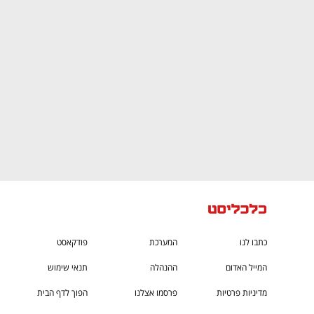
CTech – the
הבית של ההייטק הישראלי
כתבו לנו
המערכת
פודקאסט
המייל האדום
ההנהלה
תנאי שימוש
מדיניות פרטיות
פרסמו אצלנו
הפוך לדף הבית