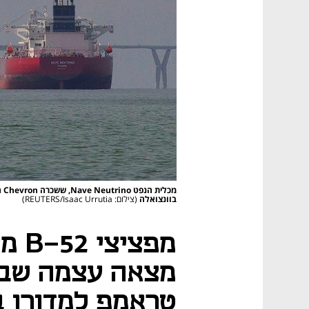
מכ
בוונצואלה
(צילום: REUTERS/Isaac Urrutia)
מפצי
מצאה עצמה שברו
טראמפ למדורו ב