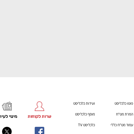
ענף במתח גבוה
מדברים כלכלה, עסקים ומה שב
פוטו כלכליסט
ועידות כלכליסט
המרת מט"ח
מוסף כלכליסט
שרות לקוחות
מינוי לעית
עמוד מט"ח כללי
כלכליסט TV