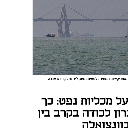
לית הנפט Nave Neutrino, ששכרה Chevron האמריקאית, ממתינה לטעינת נפט, ליד נמל בָּחוֹ גראנדה
צי B-52 מעל מכליות נפט: כך
ן לכודה בקרב בין
וונצואלה