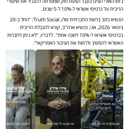
ג'וש האולי הציגו בעבר הצעת חוק שמטרתה להגביל את שיעורי 
הריבית על כרטיסי אשראי ל-10% ל-5 שנים. 
הנשיא כתב ברשת החברתית שלו, Truth Social: "החל ב-20 
בינואר 2026, אני, כנשיא ארה"ב, קורא להגבלת הריבית 
בכרטיסי אשראי ל-10% לשנה אחת". לדבריו, "לא ניתן לחברות 
האשראי להמשיך ולרמות את הציבור האמריקאי".
טכנולוגיה זה לא רק בהייטק: גם תעשיית המזון הישראלית מאמצת כלי AI, אוטומציה וניתוח דאטה בזמן אמת
זה שינה לי את החיים: איך עידו איז'ק הופך את הסמארטפון לכלי צילום מקצועי_v
חינוך הוא המש