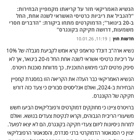
הנשיא האמריקאי חזר על קריאתו מקמפיין הבחירות:
"להגביל את ריביות כרטיסי האשראי לשנה אחת, החל
ב-20 בינואר"; הדמוקרטים מתחו ביקורת: "הדברים חסרי
משמעות, דרושה חקיקה בקונגרס"
חדשות חוץ
|
11:19, 10.01.26
נשיא ארה"ב דונלד טראמפ קרא אמש לקביעת מגבלה של 10% 
נפתח בכרטיסייה חדשה
על ריביות כרטיסי אשראי לשנה אחת החל מ-20 בינואר, אך לא 
סיפק פרטים לגבי מימוש התוכנית. כך מדווחת סוכנות רויטרס.
הנשיא האמריקאי כבר העלה את הקריאה הזו במסגרת קמפיין 
הבחירות ב-2024, ואולם אנליסטים סבורים כי צעד כזה דורש 
חקיקה של הקונגרס.
ברויטרס ציינו כי מחוקקים דמוקרטים ורפובליקאים הביעו חשש 
משיעורי הריבית הגבוהים, וקראו לנקיטת צעדים בנושא. ואולם 
למרות ניסיונות ליזום צעדי חקיקה בקונגרס, הם לא יצאו לפועל. 
יצוין כי הסנאטור הדמוקרטי ברני סנדרס, והסנאטור הרפובליקאי 