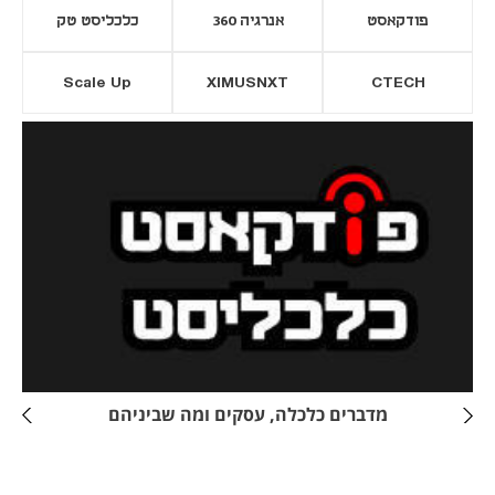
פודקאסט
אנרגיה 360
כלכליסט טק
Scale Up
XIMUSNXT
CTECH
יסייה חדשה
נפתח בכרטיסייה חדשה
מדברים כלכלה, עסקים ומה שביניהם