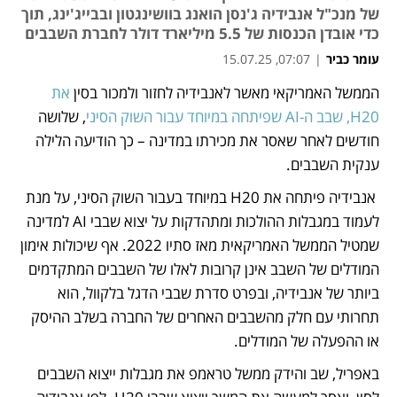
של מנכ"ל אנבידיה ג'נסן הואנג בוושינגטון ובבייג'ינג, תוך
כדי אובדן הכנסות של 5.5 מיליארד דולר לחברת השבבים
עומר כביר
|
07:07, 15.07.25
הממשל האמריקאי מאשר לאנבידיה לחזור ולמכור בסין 
את 
נפתח בכרטיסייה חדשה
H20, שבב ה-AI שפיתחה במיוחד עבור השוק הסיני
, שלושה 
חודשים לאחר שאסר את מכירתו במדינה – כך הודיעה הלילה 
ענקית השבבים.
 אנבידיה פיתחה את H20 במיוחד בעבור השוק הסיני, על מנת 
לעמוד במגבלות ההולכות ומתהדקות על יצוא שבבי AI למדינה 
שמטיל הממשל האמריקאית מאז סתיו 2022. אף שיכולות אימון 
המודלים של השבב אינן קרובות לאלו של השבבים המתקדמים 
ביותר של אנבידיה, ובפרט סדרת שבבי הדגל בלקוול, הוא 
תחרותי עם חלק מהשבבים האחרים של החברה בשלב ההיסק 
או ההפעלה של המודלים. 
באפריל, שב והידק ממשל טראמפ את מגבלות ייצוא השבבים 