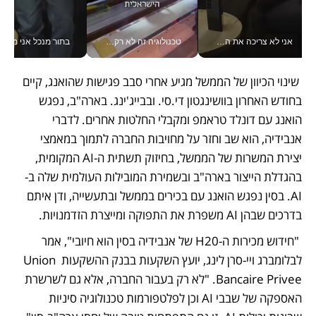
אני לא צריכה את המשרד: רונית שרעבי-חדד מנהלת ארגון של 30000 עובדים מכל מקום_v
טכנולוגיה זה לא רק בהייטק: גם תעשיית המזון הישראלית מאמצת כלי AI, אוטומציה וניתוח דאטה בזמן אמת
בתור מנכל אני מקבל מאות הח
 שינוי הכיוון של הממשל מגיע אחרי סבב פגישות שהואנג, קיים 
בחודש האחרון בוושינגטון די.סי. ובבייג'ינג. בארה"ב, נפגש 
הואנג עם דונלד טראמפ ומקבלי החלטות אחרים. לדברי 
אנבידיה, הוא שב וחזר על מחויבות החברה לתמוך במאמצי 
יצירת המשרות של הממשל, בחיזוק תשתית ה-AI המקומית, 
בהגדלת הייצור בארה"ב ובשמירת המובילות העולמית שלה ב-
AI. בסין נפגש הואנג עם בכירים בממשל ובתעשייה, ודן איתם 
בדרכים שבהן AI משפרת את התפוקה ומייצרת הזדמנויות.
 "חידוש מכירות ה-H20 של אנבידיה בסין הוא חיובי", אמר 
לבלומברג ויי-סרן לינג, יועץ השקעות בבנק ההשקעות Union 
Bancaire Privee. "לא רק בעבור החברה, אלא גם לשרשרת 
האספקה של שבבי AI וכן לפלטפורמות טכנולוגיה סיניות 