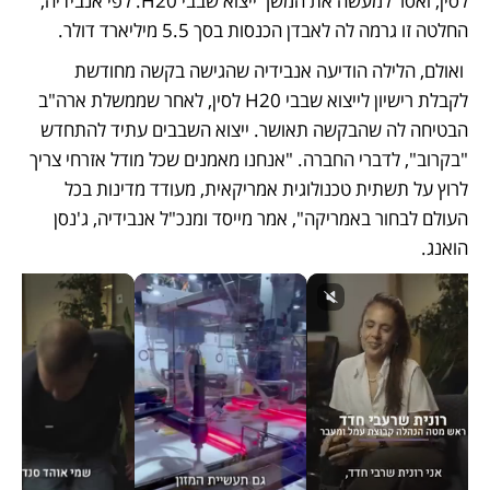
לסין, ואסר למעשה את המשך ייצוא שבבי H20. לפי אנבידיה, 
החלטה זו גרמה לה לאבדן הכנסות בסך 5.5 מיליארד דולר.
 ואולם, הלילה הודיעה אנבידיה שהגישה בקשה מחודשת 
לקבלת רישיון לייצוא שבבי H20 לסין, לאחר שממשלת ארה"ב 
הבטיחה לה שהבקשה תאושר. ייצוא השבבים עתיד להתחדש 
"בקרוב", לדברי החברה. "אנחנו מאמנים שכל מודל אזרחי צריך 
לרוץ על תשתית טכנולוגית אמריקאית, מעודד מדינות בכל 
העולם לבחור באמריקה", אמר מייסד ומנכ"ל אנבידיה, ג'נסן 
הואנג.