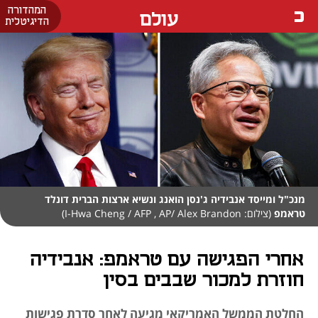
המהדורה
עולם
הדיגיטלית
מנכ"ל ומייסד אנבידיה ג'נסן הואנג ונשיא ארצות הברית דונלד
טראמפ
(צילום: I-Hwa Cheng / AFP , AP/ Alex Brandon)
אחרי הפגישה עם טראמפ: אנבידיה
חוזרת למכור שבבים בסין
החלטת הממשל האמריקאי מגיעה לאחר סדרת פגישות