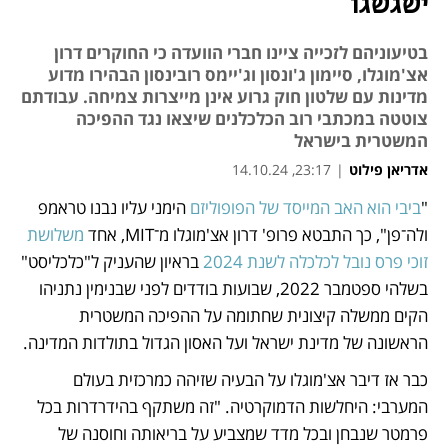
ישגשגו
בטיעוניהם לזכייה ציינו חברי הוועדה כי החוקרים דרון
אצ'מוגלו, סיימון ג'ונסון וג'יימס רובינסון הבהירו מדוע
מדינות עם שלטון חוק גרוע אינן מייצרות צמיחה. עבודתם
צוטטה במכתבי רוב הכלכלנים שיצאו נגד ההפיכה
המשטרית בישראל
אדריאן פילוט
|
23:17, 14.10.24
"
ביבי הוא האב המייסד של הפופוליזם
 הימני עליו נבנו טראמפ 
נפתח בכרטיסייה חדשה
נפתח בכרטיסייה חדשה
נפתח בכרטיסייה חדשה
ולה־פן", כך התבטא פרופ' דרון אצ'מוגלו מ־MIT, אחד 
משלושת 
זוכי פרס נובל לכלכלה לשנת 2024
 בראיון שהעניק ל"כלכליסט" 
בשלהי ספטמבר 2022, שבועות בודדים לפני שבנימין נתניהו 
הקים ממשלה קיצונית שחתומה על ההפיכה המשטרית 
הראשונה של מדינת ישראל ועל האסון הגדול בתולדות המדינה. 
כבר אז דיבר אצ'מוגלו על הבעיה שזיהה כמרכזית בעולם 
המערבי: היחלשות הדמוקרטיה. "זה משתקף בהידרדרות בכל 
פרמטר שנבחן ובכל מדד שמצביע על בריאותה וחוסנה של 