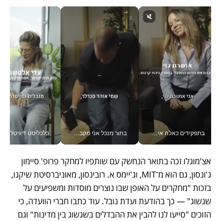
בתפקידים כאלה אי אפשר לחכות: אושרת לוי מניעה השקעות ענק מהטלפון_v
בתור מנכל אני מקבל מאות החלטות ביום, וה- Galaxy Z Fold8 Ultra עוזר לי לחתוך אותן מהר יותר_v
כלכליסט דיגיטל
אצ'מוגלו זכה בתואר הנחשק עם שותפיו למחקר פרופ' סיימון 
ג'ונסון, גם הוא מ־MIT, וג'יימס א. רובינסון, מאוניברסיטת שיקגו, 
בזכות "מחקרים על האופן שבו נוצרים מוסדות ומשפיעים על 
שגשוג" — כך בהודעת ועדת נובל. עוד כתבו חברי הוועדה, כי 
הזוכים "סייעו לנו להבין את ההבדלים בשגשוג בין מדינות" וגם 