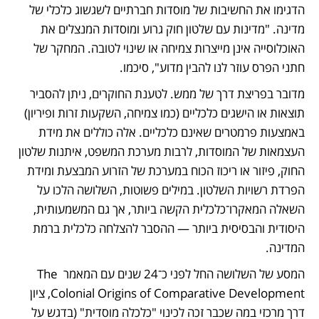
הדגימו את החשיבות של מוסדות חברתיים לשגשוג כלכלי של 
מדינה. "מדינות עם שלטון חוק גרוע ומוסדות המנצלים את 
האוכלוסייה אינן מייצרות צמיחה או שינוי לטובה. המחקר של 
חתני הפרס עוזר לנו להבין מדוע", סיכמו. 
מדובר בפריצת דרך של ממש. לטענת החוקרים, ניתן להסביר 
תוצאות או הישגים כלכליים (כמו צמיחה, השקעות זרות ופיריון) 
באמצעות פרמטרים שאינם כלכליים. אלה כוללים את מידת 
העצמאות של המוסדות, לרבות מערכת המשפט, איתנות שלטון 
החוק, פיזור או ריכוז הכוח במערכת של הזרוע המבצעת ומידת 
הפרדת רשויות השלטון. במילים פשוטות, השלושה הלכו על 
השאלה המאקרו־כלכלית הקשה ביותר, אך גם המשמעותית, 
היסודית והבסיסית ביותר — ההסבר להצלחה כלכלית ברמת 
המדינה.   
המסע של השלושה החל לפני כ־24 שנים עם המאמר The 
Colonial Origins of Comparative Development, ציון 
דרך מרכזי במה שכבר זכה לכינוי "כלכלה מוסדית" (בדגש על 