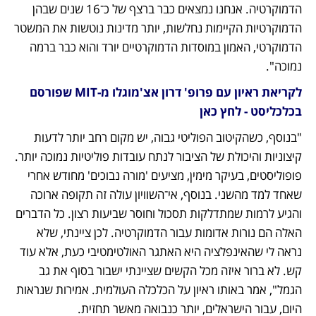
הדמוקרטיה. אנחנו נמצאים כבר ברצף של כ־16 שנים שבהן 
הדמוקרטיות הקיימות נחלשות, יותר מדינות נוטשות את המשטר 
הדמוקרטי, האמון במוסדות הדמוקרטיים יורד והוא כבר ברמה 
נמוכה". 
לקריאת ראיון עם פרופ' דרון אצ'מוגלו מ-MIT שפורסם 
בכלכליסט - לחץ כאן
"בנוסף, כשהקיטוב הפוליטי גבוה, יש מקום רחב יותר לדעות 
קיצוניות והיכולת של הציבור לנתח עובדות פוליטיות נמוכה יותר. 
פופוליסטים, בעיקר מימין, מציעים 'מורה נבוכים' מחודש אחרי 
שאחד למד מהשני. בנוסף, אי־השוויון עולה זה תקופה ארוכה 
והגיע לרמות שמתדלקות תסכול וחוסר שביעות רצון. כל הדברים 
האלה הם נורות אדומות עבור הדמוקרטיה. לכן ציינתי, שלא 
נראה לי שהאינפלציה היא האתגר האולטימטיבי כעת, אלא עוד 
קש. לא ברור איזה מכל הקשים שציינתי ישבור בסוף את גב 
הגמל", אמר באותו ראיון על הכלכלה העולמית. אמירות שנראות 
היום, עבור הישראלים, יותר כנבואה מאשר תחזית.  