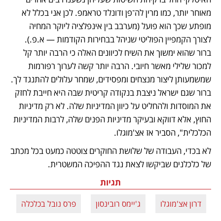
מאוחר יותר, כמו מרין לה־פן ודונלד טראמפ. לכן אני בכלל לא 
מופתע שכך הוא פועל (מערבב בין אינפלציה ליוקר המחיה 
לצורך הקמפיין הפוליטי שניהל בבחירות הקודמות — א.פ.). 
ברור שהוא ימשוך את השיח לכיוונים האלה כי הרבה יותר קל 
למכור שלילי מאשר חיובי. הרבה יותר קשה לערוך רפורמות 
שמשמעותן ליצור מנצחים ומפסידים, שמחר עלולים להתנגד לך. 
ברור שגם ישראל ניצבת בנקודה קריטית שבה היא חייבת לחזק 
את המוסדות ולהחליט על כיוון המדיניות שלה. לא רק מדיניות 
החוץ, אלא דווקא ובעיקר מדיניות הפנים שלה, לרבות המדיניות 
הכלכלית", הסביר אז אצ'מוגלו.
לא בכדי, העבודה של שלושת החוקרים צוטטה כמעט בכל מכתב 
של כלכלנים שביקשו לצאת נגד ההפיכה המשטרית.
תגיות
דרון אצ'מוגלו
ג'יימס רובינסון
פרס נובל בכלכלה
ס