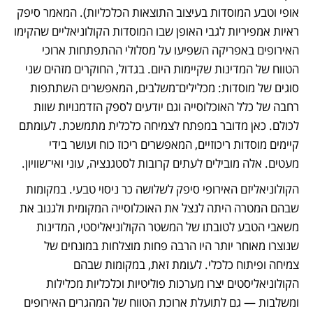
אופי וטבע המוסדות בעיצוב התוצאות הכלכליות). המאמר סיפק 
ראיות אמפיריות לגבי האופן שבו המוסדות הקולוניאליים שהקימו 
האירופים באפריקה השפיעו על מסלולי ההתפתחות ארוכי 
הטווח של המדינות שקיימות היום. בגדול, החוקרים מזהים שני 
סוגים של מוסדות: מכלילים־משלבים, המאפשרים השתתפות 
רחבה של כלל האוכלוסייה וגם יודעים לספק הזדמנויות שוות 
לכולם. כאן מדובר במפתח לצמיחה כלכלית מתמשכת. לעומתם 
קיימים מוסדות ריכוזיים, המאפשרים ריכוז כוח ועושר בידי 
מעטים. אלה מובילים לעתים קרובות לסטגנציה, עוני ואי־שוויון. 
הקולוניאליזם האירופי סיפק לשלושה כר ניסוי טבעי. במקומות 
שבהם המטרה היתה לנצל את האוכלוסייה המקומית ולגנוב את 
משאבי הטבע לטובתו של המשטר הקולוניאליסטי, המדינות 
שנוצרו מאוחר יותר היו הרבה פחות מוצלחות במונחים של 
צמיחה ופיתוח כלכלי. לעומת זאת, במקומות שבהם 
הקולוניאליסטים יצרו מערכות פוליטיות וכלכליות מכלילות 
ומשלבות — גם לתועלת ארוכת הטווח של המהגרים האירופים 