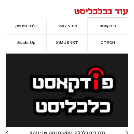
עוד בכלכליסט
פודקאסט
אנרגיה 360
כלכליסט טק
Scale Up
XIMUSNXT
CTECH
יסייה חדשה
נפתח בכרטיסייה חדשה
מדברים כלכלה, עסקים ומה שביניהם