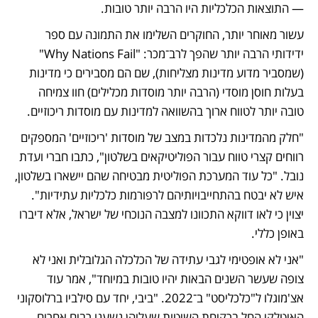
— התוצאות הכלכליות היו הרבה יותר טובות. 
עשור מאוחר יותר, החוקרים השלימו את התמונה עם ספר 
ידידותי הרבה יותר שהפך לרב־מכר: "Why Nations Fail" 
(שמסביר מדוע מדינות מצליחות), שם הם מסבירים כי מדינות 
בעלות חוסן מוסדי (הרבה יותר מוסדות מכלילים) חוו צמיחה 
טובה יותר לטווח ארוך בהשוואה למדינות עם מוסדות ריכוזיים. 
"חלק מהמדינות נלכדות במצב של מוסדות 'ריכוזיים' המספקים 
רווחים קצרי טווח עבור הפוליטיקאים בשלטון", כתבו חברי ועדת 
נובל. "כל עוד המערכת הפוליטית מבטיחה שהם יישארו בשלטון, 
איש לא יבטח בהתחייבויותיהם לרפורמות כלכליות עתידיות". 
יצוין כי לאו דווקא התכוונו למצבה הנוכחי של ישראל, אלא דיברו 
באופן כללי.
"אני לא אופטימי לגבי עתידה של הכלכלה הגלובלית ואני לא 
צופה שעשר השנים הבאות יהיו טובות במיוחד", אמר עוד 
אצ'מוגלו ל"כלכליסט" ב־2022. "ביבי, יחד עם סילביו ברלוסקוני 
האיטלקי החל ברקיחת השיטות שעליהן נשענו רבים אחרים 