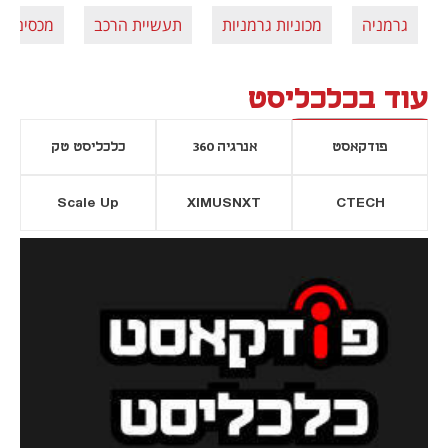
גרמניה
מכוניות גרמניות
תעשיית הרכב
מכסים
עוד בכלכליסט
פודקאסט
אנרגיה 360
כלכליסט טק
Scale Up
XIMUSNXT
CTECH
יסייה חדשה
נפתח בכרטיסייה חדשה