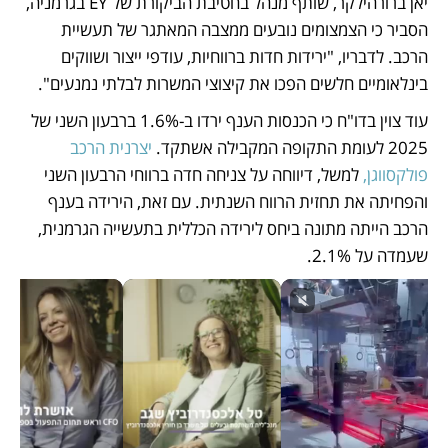
יאן ברורהילקר, שותף מנהל בחטיבת הביקורת של EY בגרמניה, 
הסביר כי הצמצומים נובעים ממצבה המאתגר של תעשיית 
הרכב. לדבריו, "ירידות חדות ברווחיות, עודפי ייצור ושווקים 
בינלאומיים חלשים הפכו את קיצוצי המשרות לבלתי נמנעים". 
עוד צוין בדו"ח כי הכנסות הענף ירדו ב-1.6% ברבעון השני של 
2025 לעומת התקופה המקבילה אשתקד. 
יצרנית הרכב 
פולקסווגן,
 למשל, דיווחה על צניחה חדה ברווחי הרבעון השני 
והפחיתה את תחזית הרווח השנתית. עם זאת, הירידה בענף 
הרכב הייתה מתונה ביחס לירידה הכללית בתעשייה הגרמנית, 
שעמדה על 2.1%.