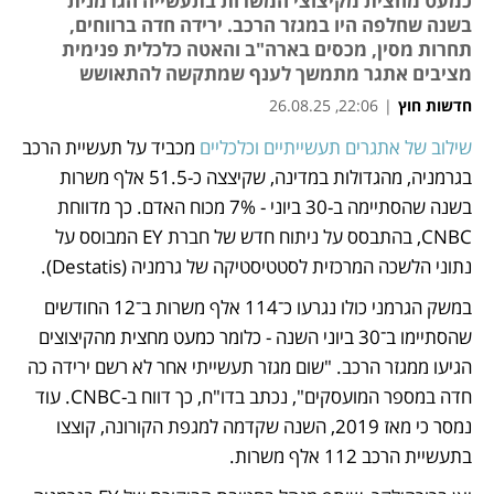
כמעט מחצית מקיצוצי המשרות בתעשייה הגרמנית
בשנה שחלפה היו במגזר הרכב. ירידה חדה ברווחים,
תחרות מסין, מכסים בארה"ב והאטה כלכלית פנימית
מציבים אתגר מתמשך לענף שמתקשה להתאושש
חדשות חוץ
|
22:06, 26.08.25
שילוב של אתגרים תעשייתיים וכלכליים
 מכביד על תעשיית הרכב 
נפתח בכרטיסייה חדשה
נפתח בכרטיסייה חדשה
בגרמניה, מהגדולות במדינה, שקיצצה כ-51.5 אלף משרות 
בשנה שהסתיימה ב-30 ביוני - 7% מכוח האדם. כך מדווחת 
CNBC, בהתבסס על ניתוח חדש של חברת EY המבוסס על 
נתוני הלשכה המרכזית לסטטיסטיקה של גרמניה (Destatis).
במשק הגרמני כולו נגרעו כ־114 אלף משרות ב־12 החודשים 
שהסתיימו ב־30 ביוני השנה - כלומר כמעט מחצית מהקיצוצים 
הגיעו ממגזר הרכב. "שום מגזר תעשייתי אחר לא רשם ירידה כה 
חדה במספר המועסקים", נכתב בדו"ח, כך דווח ב-CNBC. עוד 
נמסר כי מאז 2019, השנה שקדמה למגפת הקורונה, קוצצו 
בתעשיית הרכב 112 אלף משרות.