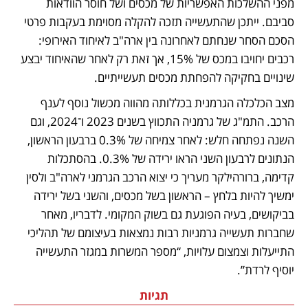
מפני ההשלכות האפשריות של מכסים ושל חוסר הוודאות 
סביבם. ייתכן שהתעשייה תזכה להקלה מסוימת בעקבות פרטי 
הסכם הסחר שנחתם לאחרונה בין ארה"ב לאיחוד האירופי: 
רכבים יחויבו במכס של 15%, אך זאת רק לאחר שהאיחוד יבצע 
שינויים בחקיקה להפחתת מכסים תעשייתיים.
מצב הכלכלה הגרמנית בכללותה מהווה מכשול נוסף לענף 
הרכב. התמ"ג של גרמניה התכווץ בשנים 2023 ו־2024, וגם 
השנה נפתחה חלש: לאחר צמיחה של 0.3% ברבעון הראשון, 
הנתונים לרבעון השני הראו ירידה של 0.3%. בהסתכלות 
קדימה, ברורהילקר מעריך כי יצוא הרכב הגרמני לארה"ב ולסין 
ימשיך להיות בלחץ – הראשון בשל מכסים, והשני בשל ירידה 
בביקושים, בעיה הפוגעת גם בשוק המקומי. לדבריו, מאחר 
שחברות תעשייה גרמניות רבות נמצאות בעיצומם של תהליכי 
התייעלות וצמצום עלויות, “מספר המשרות במגזר התעשייה 
יוסיף לרדת”.
תגיות