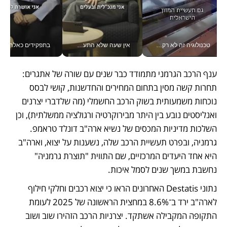
טכנולוגיה זה לא רק בהייטק: גם תעשיית המזון הישראלית מאמצת כלי AI, אוטומציה וניתוח דאטה בזמן אמת
אין שעה שלא התעסקתי במשבר - טל אלכסנדרוביץ’ שגב מנהלת משברים תקשורתיים מכל מקום עם ה- Galaxy Z Fold8 Ultra שלה_v
בתפקידים כאלה אי אפשר לח
ענף הרכב הגרמני מתמודד כבר שנים עם שורה של אתגרים: 
תחרות קשה מסין בתחום המחירים והחדשנות, קושי לבסס 
נוכחות משמעותית בשוק הרכב החשמלי (מה שלדברי יצרנים 
ואנליסטים נובע בין היתר מבירוקרטיה ורגולציה ממשלתית), וכן 
השלכות מדיניות המכסים של נשיא ארה"ב דונלד טראמפ. 
גרמניה, ובפרט תעשיית הרכב שלה, נשענות על יצוא, וארה"ב 
היא אחד היעדים המרכזיים, שם התווית "תוצרת גרמניה" 
נחשבת במשך שנים לסמל איכות.
נתוני Destatis האחרונים הראו כי יצוא רכבים וחלקי חילוף 
לארה"ב ירד ב־8.6% במחצית הראשונה של 2025 לעומת 
התקופה המקבילה אשתקד. יצרניות הרכב הזהירו שוב ושוב 