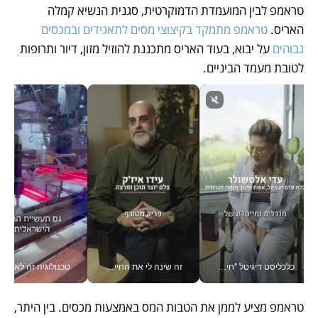
טראמפ לבין המועמדת הדמוקרטית, סגנית הנשיא קמלה 
האריס. 
טראמפ מתמקד בקיצוצי מסים לתאגידים ובמכסים 
גבוהים
 על יבוא, בעוד האריס מתכננת להוזיל מזון, דיור ותרופות 
לטובת מעמד הביניים. 
כלכליסט דיגיטל "חינוך הוא המשימה של החיים שלי"_v
זה שינה לי את החיים: איך עידו איז'ק הופך את הסמארטפון לכלי צילום מקצועי_v
טכנולוגיה זה לא רק בהייטק: גם תעשיי
טראמפ מציע לממן את הטבות המס באמצעות מכסים. בין היתר, 