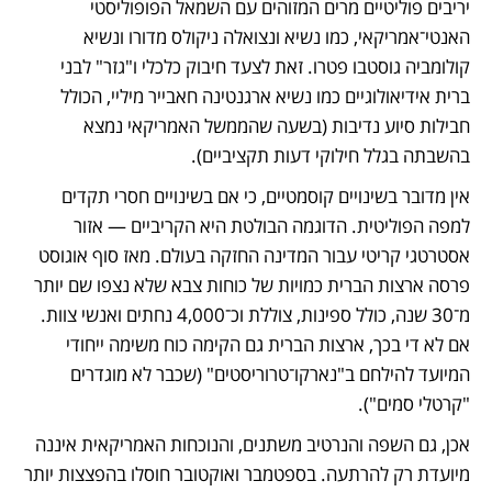
יריבים פוליטיים מרים המזוהים עם השמאל הפופוליסטי 
האנטי־אמריקאי, כמו נשיא ונצואלה ניקולס מדורו ונשיא 
קולומביה גוסטבו פטרו. זאת לצעד חיבוק כלכלי ו"גזר" לבני 
ברית אידיאולוגיים כמו נשיא ארגנטינה חאבייר מיליי, הכולל 
חבילות סיוע נדיבות (בשעה שהממשל האמריקאי נמצא 
בהשבתה בגלל חילוקי דעות תקציביים).  
אין מדובר בשינויים קוסמטיים, כי אם בשינויים חסרי תקדים 
למפה הפוליטית. הדוגמה הבולטת היא הקריביים — אזור 
אסטרטגי קריטי עבור המדינה החזקה בעולם. מאז סוף אוגוסט 
פרסה ארצות הברית כמויות של כוחות צבא שלא נצפו שם יותר 
מ־30 שנה, כולל ספינות, צוללת וכ־4,000 נחתים ואנשי צוות. 
אם לא די בכך, ארצות הברית גם הקימה כוח משימה ייחודי 
המיועד להילחם ב"נארקו־טרוריסטים" (שכבר לא מוגדרים 
"קרטלי סמים").  
אכן, גם השפה והנרטיב משתנים, והנוכחות האמריקאית איננה 
מיועדת רק להרתעה. בספטמבר ואוקטובר חוסלו בהפצצות יותר 