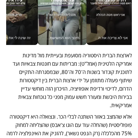
אני לא צריכה את המשרד: רונית שרעבי-חדד מנהלת ארגון של 30000 עובדים מכל מקום_v
חינוך הוא המשישמה של החיים שלי - V
זה שינה לי את החיים: 
לארצות הברית היסטוריה מסועפת ובעייתית מול מדינות 
אמריקה הלטינית (אמל"ט): מבריתות עם חונטות צבאיות ועד 
לתוכנית קונדור בשנות ה־70 וה־80, שבמסגרתה התקיים 
שיתוף פעולה מתוזמן על ידי ארצות הברית בין דיקטטורות 
הדרום, לדיכוי ורדיפת אופוזיציה. הזיכרון הזה מוחשי עדיין 
בבירות היבשת ומעורר חשש עמוק מפני כל נוכחות צבאית 
אמריקאית.  
אלא שהמצב באזור השתנה לבלי הכר. ונצואלה היא דיקטטורה 
פופוליסטית (שהחלה עוד עם הוגו צ'אבס) שהצליחה למחוק 
75% מהכלכלה (רק הנפט נשאר), להזניק את האינפלציה לרמה 