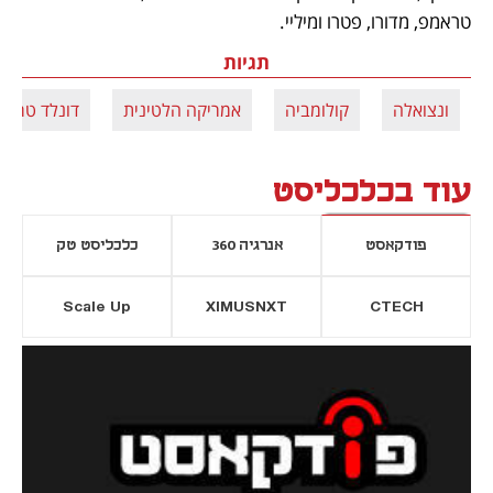
טראמפ, מדורו, פטרו ומיליי. 
תגיות
ונצואלה
קולומביה
אמריקה הלטינית
דונלד טראמ
עוד בכלכליסט
פודקאסט
אנרגיה 360
כלכליסט טק
Scale Up
XIMUSNXT
CTECH
יסייה חדשה
נפתח בכרטיסייה חדשה