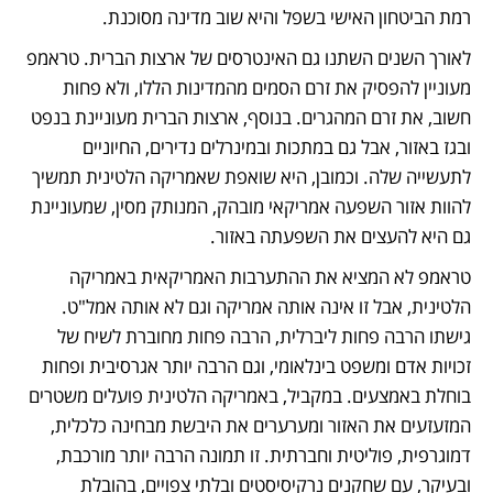
רמת הביטחון האישי בשפל והיא שוב מדינה מסוכנת. 
לאורך השנים השתנו גם האינטרסים של ארצות הברית. טראמפ 
מעוניין להפסיק את זרם הסמים מהמדינות הללו, ולא פחות 
חשוב, את זרם המהגרים. בנוסף, ארצות הברית מעוניינת בנפט 
ובגז באזור, אבל גם במתכות ובמינרלים נדירים, החיוניים 
לתעשייה שלה. וכמובן, היא שואפת שאמריקה הלטינית תמשיך 
להוות אזור השפעה אמריקאי מובהק, המנותק מסין, שמעוניינת 
גם היא להעצים את השפעתה באזור. 
טראמפ לא המציא את ההתערבות האמריקאית באמריקה 
הלטינית, אבל זו אינה אותה אמריקה וגם לא אותה אמל"ט. 
גישתו הרבה פחות ליברלית, הרבה פחות מחוברת לשיח של 
זכויות אדם ומשפט בינלאומי, וגם הרבה יותר אגרסיבית ופחות 
בוחלת באמצעים. במקביל, באמריקה הלטינית פועלים משטרים 
המזעזעים את האזור ומערערים את היבשת מבחינה כלכלית, 
דמוגרפית, פוליטית וחברתית. זו תמונה הרבה יותר מורכבת, 
ובעיקר, עם שחקנים נרקיסיסטים ובלתי צפויים, בהובלת 