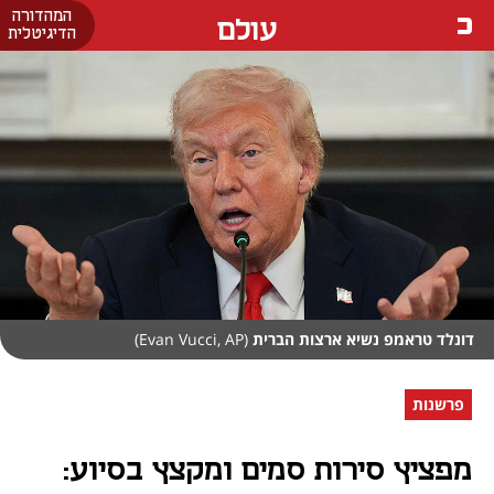
המהדורה
עולם
הדיגיטלית
דונלד טראמפ נשיא ארצות הברית
(Evan Vucci, AP)
פרשנות
מפציץ סירות סמים ומקצץ בסיוע: