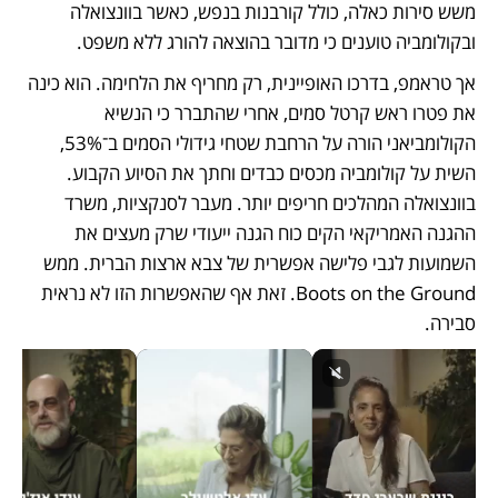
משש סירות כאלה, כולל קורבנות בנפש, כאשר בוונצואלה 
ובקולומביה טוענים כי מדובר בהוצאה להורג ללא משפט. 
אך טראמפ, בדרכו האופיינית, רק מחריף את הלחימה. הוא כינה 
את פטרו ראש קרטל סמים, אחרי שהתברר כי הנשיא 
הקולומביאני הורה על הרחבת שטחי גידולי הסמים ב־53%, 
השית על קולומביה מכסים כבדים וחתך את הסיוע הקבוע. 
בוונצואלה המהלכים חריפים יותר. מעבר לסנקציות, משרד 
ההגנה האמריקאי הקים כוח הגנה ייעודי שרק מעצים את 
השמועות לגבי פלישה אפשרית של צבא ארצות הברית. ממש 
Boots on the Ground. זאת אף שהאפשרות הזו לא נראית 
סבירה. 