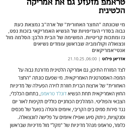
טראמפ מזעזע גם את אמריקה
הלטינית
מי שכונתה "החצר האחורית" של ארה"ב נמצאת כעת
גבוה בסדרי העדיפויות של הנשיא האמריקאי בזכות נפט,
גז ומתכות קריטיות. המשימה של הבית הלבן: הסלמה מול
ונצואלה וקולומביה שבראשן עומדים נשיאים
אנטי־אמריקאים
אדריאן פילוט
|
06:00, 21.10.25
לצד המזרח התיכון, גם אמריקה הלטינית מדורגת גבוה על 
נפתח בכרטיסייה חדשה
המפה האסטרטגית האמריקאית. מי שפעם כונתה "החצר 
האחורית" של ארצות הברית חוזרת לזירה הפעילה של מדיניות 
החוץ האמריקאית תחת הנשיא 
דונלד טראמפ
, בתחום הכלכלי, 
הצבאי והפוליטי. המהלכים הכוחניים כוללים תקיפות לאור יום 
נגד סירות סמים בים הקריבי, איומים והטלה בפועל של מכסים 
וסנקציות, ניתוק סיוע ואפילו איומים על פלישה לוונצואלה. 
כלומר, טראמפ מנהל מדיניות של "מקל" מול מדיניות שבראשן 