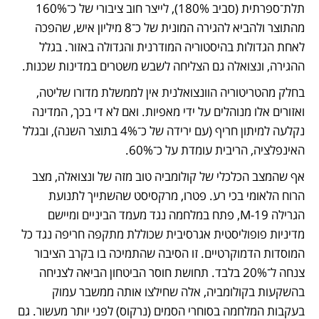
תלת־ספרתית (סביב 180%), לייצר חוב ציבורי של כ־160% 
מהתוצר ולהביא להגירה המונית של כ־8 מיליון איש, שהפכה 
לאחת הגדולות בהיסטוריה המודרנית והגדולה באזור. בגלל 
ההגירה, ונצואלה גם הצליחה לשבש משטרים במדינות שכנות. 
בחלק מהטריטוריה הוונצואלנית אין לממשלת מדורו שליטה, 
ואזורים אלו מנוהלים על ידי מאפיות. ואם לא די בכך, המדינה 
נקלעה למיתון חריף (עם ירידה של כ־4% בתוצר השנה), ובגלל 
האינפלציה, הריבית עומדת על כ־60%. 
אף שהמצב הכלכלי של קולומביה טוב מזה של ונצואלה, מצב 
הרוח הלאומי בכי רע. פטרו, מרקסיסט שהשתייך לתנועת 
הגרילה M-19, פתח במלחמה נגד מעמד הביניים ומיישם 
מדיניות פופוליסטית אגרסיבית שכוללת מתקפה חריפה נגד כל 
המוסדות הדמוקרטיים. זו הסיבה שהתמיכה בו בקרב הציבור 
צנחה ל־20% בלבד. תחושת חוסר הביטחון הביאה לצניחה 
בהשקעות בקולומביה, אלה שחילצו אותה ממשבר עמוק 
בעקבות המלחמה בסוחרי הסמים (נרקוס) לפני יותר מעשור. גם 