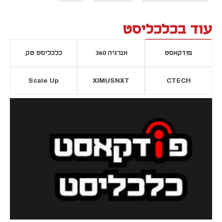
עוד בכלכליסט
פודקאסט
אנרגיה 360
כלכליסט טק
Scale Up
XIMUSNXT
CTECH
יסייה חדשה
נפתח בכרטיסייה חדשה