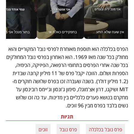
אין שעה שלא התעסקתי במשבר - טל אלכסנדרוביץ’ שגב מנהלת משברים תקשורתיים מכל מקום עם ה- Galaxy Z Fold8 Ultra שלה_v
בתפקידים כאלה אי אפשר לחכות: אושרת לוי מניעה השקעות ענק מהטלפון_v
בתור מנכל אני מקבל מאות הח
הפרס בכלכלה הוא תוספת מאוחרת לפרסי נובל המקוריים והוא 
מחולק בכל שנה מאז 1969. הוא האחרון בפרסי נובל המחולקים 
בכל שנה אחרי הפרסים בתחומי הרפואה, הפיזיקה, הכימיה, 
הספרות ושלום. הזוכה יקבל פרס של 11 מיליון קרונה שבדית 
(1.2 מיליון דולר). בשנה שעברה זכו בפרס שלושה חוקרים מ-
MIT ושיקגו, דרון אצ'מוגלו, סימון ג'ונסון וג'יימס רובינסון על 
מחקרם בנושא פערים כלכליים בין מדינות. עד כה זכו שלוש 
נשים בלבד בפרס מבין 96 זוכים. 
תגיות
פרס נובל בכלכלה
פרס נובל
זוכים