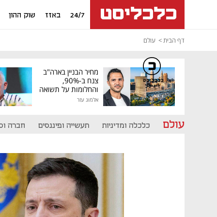
24/7
באזז
שוק ההון
דף הבית
עולם
מחיר הבניין בארה"ב
צנח ב-90%,
כלכליסט
דיגיטל
והחלומות על תשואה
גבוהה התנפצו
אלמוג עזר
עולם
כלכלה ומדיניות
תעשייה ופיננסים
חברה וס