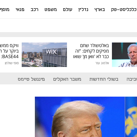
כלכליסט-טק
בארץ
נדל"ן
עולם
משפט
רכב
פנאי
מוסף
באלטשולר שחם
וויקס ממש
מפיקים לקחים: "זה
ביוקר על ר
כבר לא 'וואן מן' שואו
44
של גילעד"
אלמוג עזר
סופי שולמן
מיליון דולר
ביבה
בשולי החדשות
משבר האקלים
פיננשל טיימס