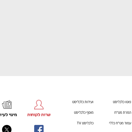
ענף במתח גבוה
מדברים כלכלה, עסקים ומה שב
פוטו כלכליסט
ועידות כלכליסט
המרת מט"ח
מוסף כלכליסט
שרות לקוחות
מינוי לעית
עמוד מט"ח כללי
כלכליסט TV