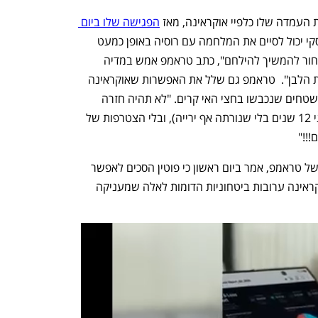
עמדה שלו כלפיי אוקראינה, מאז 
הפגישה שלו ביום 
 עם נשיא רוסיה ולדימיר פוטין. "זלנסקי יכול לסיים את המלחמה עם רוסיה באופן כמעט 
מיידי, אם הוא רוצה בכך, או שהוא יכול לבחור להמשיך להילחם", כתב טראמפ אמש במדיה 
החברתית שלו. "הולך להיות יום גדול בבית הלבן".  טראמפ גם שלל את האפשרות שאוקראינה 
תורשה להצטרף לנאט"ו או לקבל בחזרה שטחים שנכבשו בחצי האי קרים. "לא תהיה חזרה 
להצעה של אובמה להחזיר את קרים (לפני 12 שנים בלי שנורתה אף ירייה), ובלי הצטרפות של 
!!"
לעומת זאת, סטיב וויטקוף שליחו המיוחד של טראמפ, אמר ביום ראשון כי פוטין הסכים לאפשר 
לארה"ב ולשאר בנות הברית להעניק לאוקראינה ערובות ביטחוניות הדומות לאלה שמעניקה 