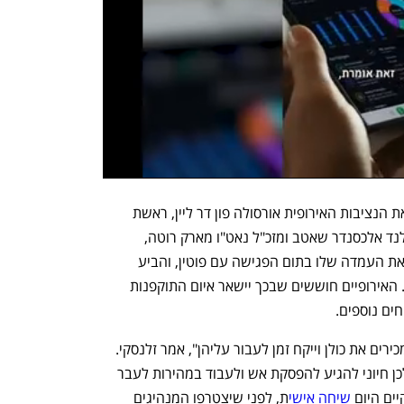
הפסגה בוושינגטון שבה ישתתפו גם נשיאת הנציבות האירופית אורסולה פון דר ליין, ראשת 
ממשלת איטליה ג'ורג'יה מלוני, נשיא פינלנד אלכסנדר שאטב ומזכ"ל נאט"ו מארק רוטה, 
אורגנה לאחר שטראמפ שינה ביום שישי את העמדה שלו בתום הפגישה עם פוטין, והביע 
תמיכה בדרישות הרוסיות לסיום המלחמה. האירופיים חוששים שבכך יישאר איום התוקפנות 
ים נוספים. 
"לפוטין יש דרישות רבות, אבל אנחנו לא מכירים את כולן וייקח זמן לעבור עליהן", אמר זלנסקי. 
"זה בלתי אפשרי לעשות זאת תחת אש, ולכן חיוני להגיע להפסקת אש ולעבוד במהירות לעבר 
ים היום 
שיחה אישי
ת, לפני שיצטרפו המנהיגים 