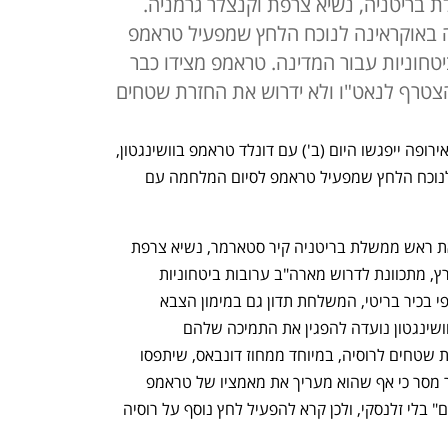
ת בריטניה, נשיא צרפת וקנצלר גרמניה.
ה באוקראינה לנוכח הלחץ שמפעיל טראמפ
טחוניות עבור המדינה. טראמפ מצידו כבר
הצטרף לנאט"ו ולא ידרוש את החזרת שטחים
נשיא אוקראינה וולודימיר זלנסקי ומנהיגי אירופה ייפגשו היום (ב') עם דונלד טראמפ בוושינגטון, 
במטרה לחזק את עמדתה של אוקראינה לנוכח הלחץ שמפעיל טראמפ לסיום המלחמה עם 
המשלחת האירופית, שכוללת בין השאר את ראש ממשלת בריטניה קיר סטארמר, נשיא צרפת 
עמנואל מקרון וקנצלר גרמניה פרידריך מרץ, מתכוונת לדרוש מארה"ב ערובות ביטחוניות 
לאוקראינה בתמורה להפסקת הלחימה. לפי בכיר בריטי, המשלחת תדון גם במימון הצבא 
האוקראיני. הגעת המנהיגים האירופיים לוושינגטון נועדה להפגין את התמיכה שלהם 
באוקראינה. כך בכוונתם לטעון נגד העברת שטחים לרוסיה, במיוחד ממחוז דונבאס, שיתפסו 
כהענקת פרס לתוקפנות הרוסית. סטארמר מסר כי אף שהוא מעריך את מאמציו של טראמפ 
לסיים את המלחמה "לא ניתן להגיע לשלום" בלי זלנסקי, ולכן קרא להפעיל לחץ נוסף על רוסיה 