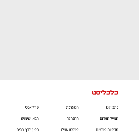
CTech – the
הבית של ההייטק הישראלי
כתבו לנו
המערכת
פודקאסט
המייל האדום
ההנהלה
תנאי שימוש
מדיניות פרטיות
פרסמו אצלנו
הפוך לדף הבית