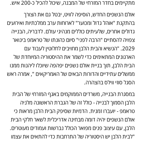
מתקיימים בחדר המזרחי של המבנה, שיכול להכיל כ-200 איש.
אולם הנשפים החדש, הוסיפה לוויט, יבטל גם את הצורך 
בהתקנת "אוהל גדול ומכוער" לארוחות ערב ממלכתיות ואירועים 
גדולים אחרים, שלעיתים כוללים מנהיגי עולם. לדבריה, הבנייה 
צפויה להסתיים "הרבה לפני" סיום כהונתו של טראמפ בינואר 
2029. "הנשיא והבית הלבן מחויבים לחלוטין לעבוד עם 
הארגונים המתאימים כדי לשמר את ההיסטוריה המיוחדת של 
הבית הלבן, תוך בניית אולם נשפים יפהפה שיוכלו ליהנות ממנו 
ממשלים עתידיים והדורות הבאים של האמריקאים ", אמרה ראש 
הסגל סוזי ווילס בהצהרה.
במסגרת הבנייה, משרדים הממוקמים באגף המזרחי של הבית 
הלבן הסמוך לבנייה - כולל זה של הגברת הראשונה מלניה 
טראמפ - יועברו זמנית. הדמיות שסיפק הבית הלבן מראות כי 
אולם הנשפים יהיה דומה מבחינה אדריכלית לשאר חלקי הבית 
הלבן, עם עיצוב פנים מפואר הכולל נברשות ועמודים מעוטרים. 
"לבית הלבן יש היסטוריה של התרחבות כדי להתאים את עצמו 