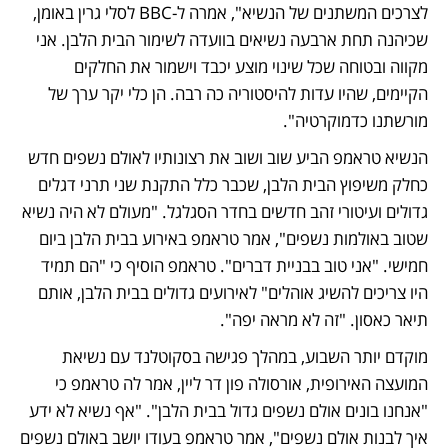
לצרכים המשתנים של הנשיא", אמרה ל-BBC לסלי גרין באומן, 
שכיהנה תחת ארבעה נשיאים בוועדה לשימור הבית הלבן. אני 
מקווה ובטוחה שכל שינוי מוצע יכבד וישמור את החלקים 
הקיימים, שהיו עדות להיסטוריה כה רבה. הן כלי יקר ערך של 
מורשתנו כדמוקרטיה".
הנשיא טראמפ הביע שוב ושוב את רצונותיו לאולם נשפים חדש 
כחלק משיפוץ הבית הלבן, שכבר כלל התקנת שני תרני דגלים 
גדולים ועיטורי זהב חדשים בחדר הסגלגל. "מעולם לא היה נשיא 
שטוב באולמות נשפים", אמר טראמפ באירוע בבית הלבן ביום 
חמישי. "אני טוב בבניית דברים". טראמפ הוסיף כי "הם תמיד 
היו צריכים להשיג אוהלים" לאירועים גדולים בבית הלבן, אותם 
תיאר כאסון. "זה לא מראה יפה".
מוקדם יותר השבוע, במהלך פגישה בסקוטלנד עם נשיאת 
המועצה האירופית, אורסולה פון דר ליין, אמר לה טראמפ כי 
"אנחנו בונים אולם נשפים גדול בבית הלבן". "אף נשיא לא ידע 
איך לבנות אולם נשפים", אמר טראמפ בעודו יושב באולם נשפים 