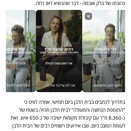
כהונתו של ברק אובמה - דבר שהנשיא דאז דחה.
חינוך הוא המשישמה של החיים שלי - V
אני לא צריכה את המשרד: רונית שרעבי-חדד מנהלת ארגון של 30000 עובדים מכל מקום_v
כלכליסט דיגיטל
בתדרוך לכתבים בבית הלבן ביום חמישי, אמרה לוויט כי 
"התוספת הנחוצה והמעולה" לבית הלבן תהיה בשטח של 
כ-8,360 מ"ר עם קיבולת מקומות ישיבה של כ-650 איש. זאת 
לעומת המצב כיום, שבו אירועים רשמיים רבים של הבית הלבן 