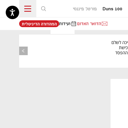
Duns 100
פורטל פיננסי
נפתח בכרטיסייה חדשה
הדואר האדום
ועידות
המהדורה הדיגיטלית
יכה לשלם
כישת
BASE: ההפסד
הרבעוני זינק ל-76