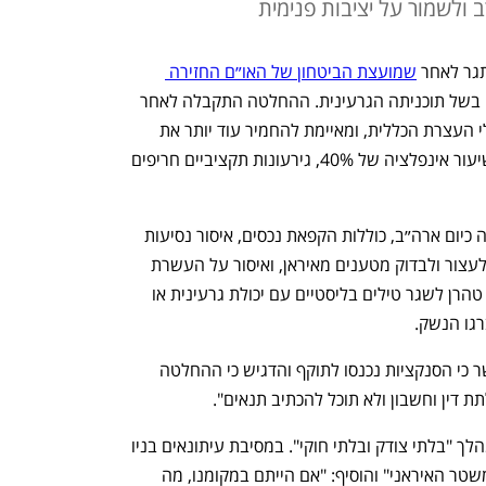
לשמור על יציבות פנימית
גר לאחר 
שמועצת הביטחון של האו״ם החזירה 
הכבדות על המדינה בשל תוכניתה הגרעינית. ההחלטה התקבלה לאחר 
כישלון שיחות אינטנסיביות בניו יורק בשולי העצרת הכללית, ומאיימת להחמיר עוד יותר את 
מצבה הקשה של איראן, שכבר סובלת משיעור אינפלציה של 40%, גירעונות תקציביים חריפים 
שמטילה כיום ארה״ב, כוללות הקפאת נכסים, איסור נסיעות 
על בכירים איראנים, מתן סמכות למדינות לעצור ולבדוק מטענים מאיראן, ואיסור על העשרת 
אורניום בכל רמה שהיא. בנוסף, נאסר על טהרן לשגר טילים בליסטיים עם יכולת גרעינית או 
רגו הנשק.
מזכיר המדינה האמריקאי, מרקו רוביו, אישר כי הסנקציות נכנסו לתוקף והדגיש כי ההחלטה 
 דין וחשבון ולא תוכל להכתיב תנאים".
נשיא איראן, מסעוד פזשכיאן, כינה את המהלך "בלתי צודק ובלתי חוקי". במסיבת עיתונאים בניו 
יורק טען כי המערב מבקש "להפיל את המשטר האיראני" והוסיף: "אם הייתם במקומנו, מה 