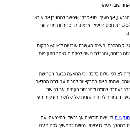
חר שובו לטהרן.
הסנקציות הוסרו ב־2015 במסגרת הסכם הגרעין, אך סעיף "סנאפבק" איפשר להחזירן אם איראן 
תפר את תנאי ההסכם עד סוף אוקטובר 2025. באוגוסט הפעילו צרפת, בריטניה וגרמניה את 
אירופה מאשימה את טהרן בהפרה חמורה של ההסכם: האצת העשרת אורניום ל־60% במקום 
3.5%, צבירת 400 ק״ג אורניום מועשר ברמה גבוהה, והגבלת גישה לפקחים לאחר התקיפות 
בטהרן טוענים מנגד כי תוכנית הגרעין נועדה לצורכי שלום בלבד, וכי ההאצה נבעה מפרישת 
ארה״ב מההסכם ב־2018 תחת ממשל טראמפ, שהחזיר את הסנקציות למרות עמידתה המלאה 
של איראן בהסכם. פזשכיאן אמר כי איראן כבר נעתרה למו״מ ולהכנסת פקחים, אך דרישת 
וושינגטון למסירת כל מלאי האורניום המועשר בתמורה לדחייה זמנית של שלושה חודשים היא 
סנקציות
 בשישה חודשים אך נכשלו בהצבעה. עם 
זאת, שתי המדינות כבר הודיעו שאינן רואות במהלך צעד לגיטימי וצפויות להמשיך לסחור עם 