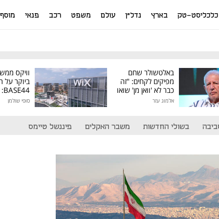
כלכליסט-טק
בארץ
נדל"ן
עולם
משפט
רכב
פנאי
מוסף
באלטשולר שחם
וויקס ממש
מפיקים לקחים: "זה
ביוקר על ר
כבר לא 'וואן מן' שואו
44
של גילעד"
אלמוג עזר
סופי שולמן
מיליון דולר
ביבה
בשולי החדשות
משבר האקלים
פיננשל טיימס