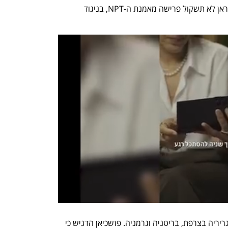
הייתם עושים?" עם זאת, הוא הבהיר כי איראן לא תשקול פרישה מאמנת ה-NPT, בניגוד 
בינתיים, איראן החזירה להתייעצות את שגריריה בצרפת, בריטניה וגרמניה. פזשכיאן הדגיש כי 