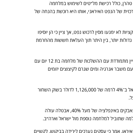
איראן. לרוסיה קשרים צבאיים הדוקים עם טהרן, כולל רכישת מל״טים לשימוש במלחמה 
באוקראינה. סין, מצידה, היא הלקוחה המרכזית של הנפט האיראני, אותו היא רוכשת בהנחה של 
בכיר במשרד הנפט האיראני הודה כי הסנקציות לא ימנעו מסין לרכוש נפט, אך ציין כי הן יוסיפו 
מכשולים ויאפשרו לבייג׳ינג לדרוש הנחות גדולות יותר, בין היתר תוך העלאת חששות מהחרמת 
הסנקציות מגיעות בעיתוי רגיש: איראן עדיין מתמודדת עם ההשלכות של מלחמה בת 12 יום עם 
ישראל ביוני, שבה הותקפו מתקני גרעין, ועם משבר אנרגיה ומים שגרם לקיצוצים יזומים 
השווקים הגיבו במהירות: בשבת צנח הריאל ב־4% לרמה של 1,126,000 לדולר בשוק השחור 
.
בקרב הציבור, התחושה קשה. האזרחים נאבקים באינפלציה של מעל 40%, אבטלה עולה 
מה שתוביל למלחמה נוספת מול ישראל וארה״ב.
מהדי בוסתנצי, יו״ר מועצת התעשיות של איראן, אמר כי עסקים נערכים לירידה בביקוש, לקשיים 