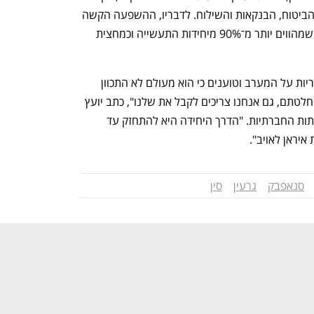
בייבוא סחורות ולהגבלות נוספות בתחומי הביטוח, הבנקאות והשילוח. לדבריו, ההשפעה הקשה 
ביותר תהיה על עסקים קטנים ובינוניים, "שמהווים יותר מ־90% מיחידות התעשייה וכמחצית 
גורמים שמרניים באיראן מטילים את האחריות על המערב וטוענים כי הוא מעולם לא התכוון 
להגיע להסדר דיפלומטי. "הם קיבלו את החלטתם, גם אנחנו צריכים לקבל את שלנו", כתב יועץ 
בכיר ליו״ר הפרלמנט, מהדי מוחמדי, ברשתות החברתיות. "הדרך היחידה היא להתחזק עד 
יראן לאויב".
סנאפבק
גרעין
סין
נפתח בכרטיסייה חדשה
נפתח בכרטיסייה חדשה