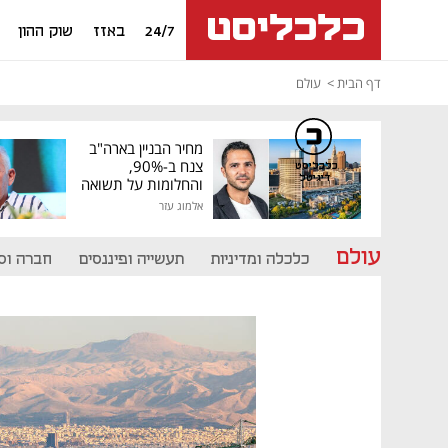
24/7
באזז
שוק ההון
דף הבית
עולם
מחיר הבניין בארה"ב
צנח ב-90%,
כלכליסט
דיגיטל
והחלומות על תשואה
גבוהה התנפצו
אלמוג עזר
עולם
כלכלה ומדיניות
תעשייה ופיננסים
חברה וס