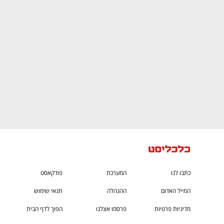
CTech – the
הבית של ההייטק הישראלי
כתבו לנו
המערכת
פודקאסט
המייל האדום
ההנהלה
תנאי שימוש
מדיניות פרטיות
פרסמו אצלנו
הפוך לדף הבית