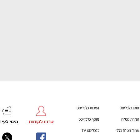
ענף במתח גבוה
מדברים כלכלה, עסקים ומה שב
פוטו כלכליסט
ועידות כלכליסט
המרת מט"ח
מוסף כלכליסט
שרות לקוחות
מינוי לעית
עמוד מט"ח כללי
כלכליסט TV