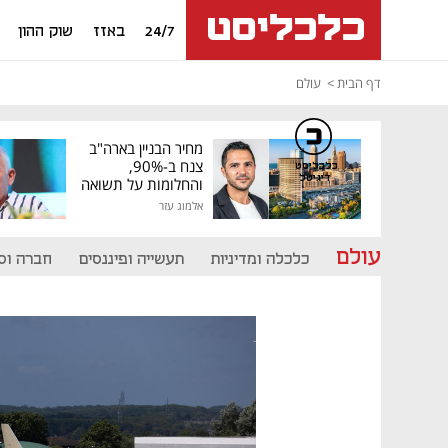
24/7
באזז
שוק ההון
דף הבית
עולם
מחיר הבניין בארה"ב
צנח ב-90%,
כלכליסט
דיגיטל
והחלומות על תשואה
גבוהה התנפצו
אלמוג עזר
עולם
כלכלה ומדיניות
תעשייה ופיננסים
חברה וס