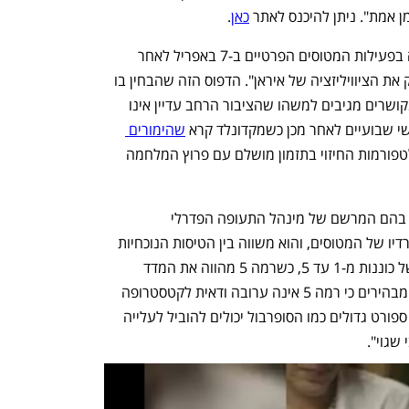
ן אמת". ניתן להיכנס לאתר 
כאן
. 
מקדונלד סיפר ששם לב לראשונה לעלייה בפעילות המטוסים הפרטיים ב-7 באפריל לאחר 
שנשיא ארה"ב דונלד טראמפ איים "למחוק את הציוויליזציה של איראן". הדפוס הזה שהבחין בו 
גרם לו לתהות אם האנשים העשירים והמקושרים מגיבים למשהו שהציבור הרחב עדיין אינו 
שי שבועיים לאחר מכן כשמקדונלד קרא 
שהימורים 
 בוצעו בפלטפורמות החיזוי בתזמון מושלם עם פרוץ המלחמה 
המדד מתבסס על מקורות מידע ציבוריים, בהם המרשם של מינהל התעופה הפדרלי 
ופלטפורמת ADS-B, שאוספת את תדרי הרדיו של המטוסים, והוא משווה בין הטיסות הנוכחיות 
לדפוסים היסטוריים ובהתאם מציב רמה של כוננות מ-1 עד 5, כשרמה 5 מהווה את המדד 
הגבוה ביותר של פעילות. עם זאת, באתר מבהירים כי רמה 5 אינה ערובה ודאית לקטסטרופה 
מתקרבת, שכן חופשות לאומיות או אירועי ספורט גדולים כמו הסופרבול יכולים להוביל לעלייה 
שגוי". 