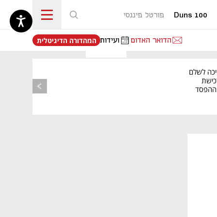
Duns 100
פורטל פיננסי
נפתח בכרטיסייה חדשה
הדואר האדום
ועידות
המהדורה הדיגיטלית
יכה לשלם
כישת
BASE: ההפסד
הרבעוני זינק ל-76