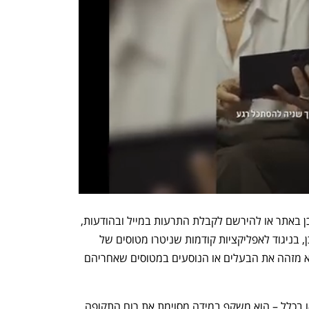
בכל זאת, המודאגים בינינו יכולים להתעדכן באתר או להירשם לקבלת התרעות במייל ובהודעות, 
ובינתיים הוא לא עלה מעל לרמה 4. כמו כן, בניגוד לאפליקציות קודמות שניטרו מטוסים של 
מפורסמים ועוררו את זעמם, המדד הזה לא מזהה את הבעלים או הנוסעים במטוסים שאחריהם 
גם אם לא מדובר במדד המדויק ביותר – או בכלל – הוא משקף במידה מסוימת את רוח התקופה, 