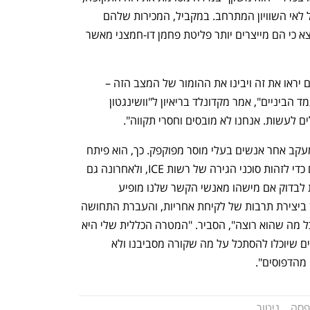
ואת הפיכתם של המטוסים הפרטיים לסמל לאי השוויון המתרחב. במקביל, המכירות שלהם 
במגמת עלייה, זאת אף שדו"ח מ-2024 מצא כי הם מייצרים יותר פליטת פחמן דו-חמצני מאשר 
"אני רוצה שאנשים יצחקו. אני מקווה שהם יראו את זה ויבינו את ההומור של המצב הזה – 
שאנחנו לכודים בקרב בין עשירי העל ומעמד הביניים", אמר מקדונלד בריאיון ל"וושינגטון 
ים לעשות. אנחנו לא מובסים וחסרי תקווה".  
למקדונלד ניסיון קודם בפיתוח מערכות למעקב אחר אנשים בעלי מוסר מפוקפק. כך, הוא פיתח 
אפליקציה שמשתמשת בתוכנת זיהוי פנים כדי לזהות סוכני הגירה של רשות ICE, ולאחרונה גם 
יצר תוכנה בשם MyEpstein, שמאפשרת לבדוק אם מישהו מאנשי הקשר שלנו מופיע 
במסמכים של ג'פרי אפשטיין. "אני מעוניין ביצירת תרבות של לקיחת אחריות, והעברת התחושה 
הכללית שמי שיש לו כוח לא יכול לעשות כל מה שהוא רוצה", הסביר. "המטרה הכללית שלי היא 
להעניק לאנשים מעין מנטליות של האקרים שיוכלו להסתכל על מה שקורה מסביבנו ולא 
הדפוסים". 
פסה
ניטור