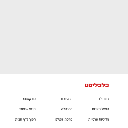
CTech – the
הבית של ההייטק הישראלי
כתבו לנו
המערכת
פודקאסט
המייל האדום
ההנהלה
תנאי שימוש
מדיניות פרטיות
פרסמו אצלנו
הפוך לדף הבית