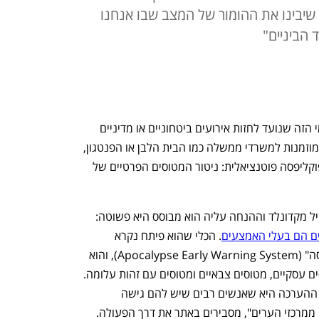
, שיבינו את ההומור של המצב שבו אנחנו
 הביניים"
מדד הפיצה כבר לא לבד. למדד הלא רשמי הזה שנועד לחזות אירועים ביטחוניים או מדיניים 
משמעותיים בהתבסס על כמות הפיצות המוזמנות למשרדי ממשלה כמו הבית הלבן או הפנטגון, 
הצטרף מדד נוסף שאמור לחזות אפילו אפוקליפסה פוטנציאלית: ניטור המטוסים הפרטיים של 
מאחורי המדד החדש עומד האמן והיזם קייל מקדונלד וההנחה עליה הוא מבוסס היא פשוטה: 
ם הם בעלי האמצעים
. הכלי שהוא פיתח נקרא 
"מערכת ההתרעות המוקדמות לאפוקליפסה" (Apocalypse Early Warning System), והוא 
מזהה כשנרשמת עלייה בטיסות של מטוסים עסקיים, מטוסים צבאיים ומטוסים עם זהות עלומה. 
"במקרה של אפוקליפסה גרעינית מיידית, ההערכה היא שאנשים רבים שיש להם גישה 
למטוסים פרטיים ימריאו באופן מיידי וינוסו ממרכזי הערים", מסבירים באתר את דרך הפעולה. 