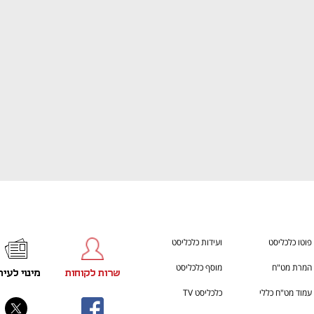
ענף במתח גבוה
מדברים כלכלה, עסקים ומה שב
פוטו כלכליסט
ועידות כלכליסט
המרת מט"ח
מוסף כלכליסט
שרות לקוחות
מינוי לעית
עמוד מט"ח כללי
כלכליסט TV