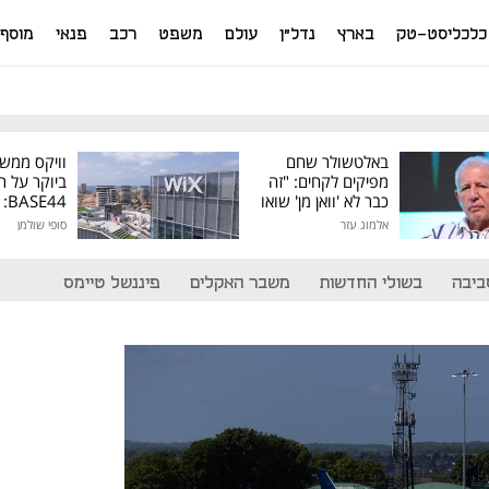
כלכליסט-טק
בארץ
נדל"ן
עולם
משפט
רכב
פנאי
מוסף
באלטשולר שחם
וויקס ממש
מפיקים לקחים: "זה
ביוקר על ר
כבר לא 'וואן מן' שואו
44
של גילעד"
אלמוג עזר
סופי שולמן
מיליון דולר
ביבה
בשולי החדשות
משבר האקלים
פיננשל טיימס