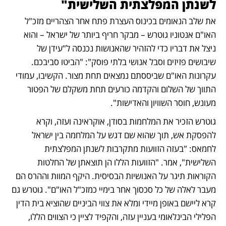
לשנתן המפלצתית השלישית"
את שלב הנאומים בכינוס העצרת פתח אחר הצהריים מזכ"ל 
האו"ם אנטוניו גוטרש – מבקר חריף ביותר של ישראל – והוא 
ניצל את דבריו כדי להזהיר שהאנושות נכנסה ל"עידן של 
שיבושים פזיזים וסבל אנושי בלתי פוסק": "הביטו סביבכם. 
עקרונות האו"ם שביססתם נמצאים תחת מצור. הקשיבו, עמודי 
התווך של השלום והקדמה כורעים תחת משקלם של הפטור 
מעונש, חוסר השוויון והאדישות".
גוטרש הזכיר את המלחמות בסודן, אוקראינה ועזה, וקרא 
להפסקת אש, תוך שהוא שם דגש על המלחמה בין ישראל 
לחמאס: "בעזה הזוועות מתקרבות לשנתן המפלצתית 
השלישית", אמר. "הזוועות הללו הן תוצאתן של החלטות 
הקוראות תיגר על האנושיות הבסיסית. היקף המוות וההרס הם 
מעבר לאלה של כל סכסוך אחר בימיי כמזכ"ל האו"ם". גוטרש גם 
קרא ליישם באופן מיידי ומלא את צווי הביניים שהוציא בית הדין 
הפלילי הבינלאומי בעניין עזה, והקפיד לציין כי הצווים הללו, 