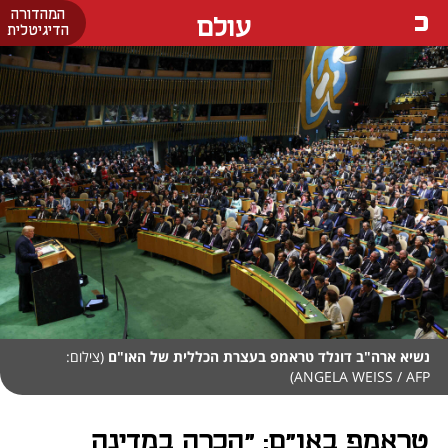
המהדורה
עולם
הדיגיטלית
נשיא ארה"ב דונלד טראמפ בעצרת הכללית של האו"ם
(צילום:
ANGELA WEISS / AFP)
טראמפ באו"ם: "הכרה במדינה