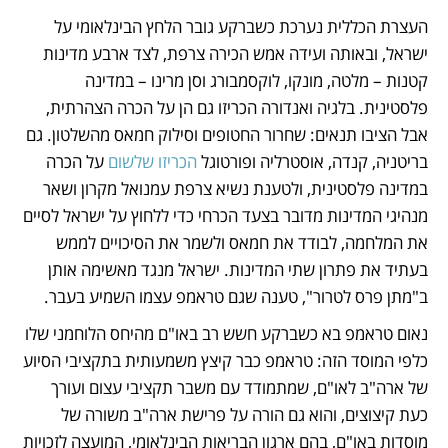
העצרת הכללית נערכת כשברקע גובר הלחץ הבינלאומי על 
ישראל, ובאותה ועידה אמש הכירה צרפת, לצד ארבע מדינות 
קטנות – מלטה, מונקו, לוקסמבורג וסן מרינו – במדינה 
פלסטינית. בלגיה ואנדורה הכריזו גם הן על הכרה הצהרתית, 
אבל הציבו תנאים: שחרור החטופים וסילוק חמאס מהשלטון. גם 
בריטניה, קנדה, אוסטרליה ופורטוגל 
הכריזו שלשום
 על הכרה 
במדינה פלסטינית, ולטענת נשיא צרפת עמנואל מקרון ושאר 
מנהיגי המדינות מדובר בצעד הכרחי כדי ללחוץ על ישראל לסיים 
את המלחמה, לבודד את חמאס ולשמר את הסיכויים לממש 
בעתיד את פתרון שתי המדינות. ישראל מנגד מאשימה אותן 
ב"מתן פרס לטרור", טענה שגם טראמפ עצמו השמיע בעבר. 
נאום טראמפ בא כשברקע חשש רב באו"ם מהיחס הלוחמני שלו 
כלפי המוסד הזה: טראמפ כבר קיצץ משמעותית בתקציבי הסיוע 
של ארה"ב לאו"ם, שמתמודד עם משבר תקציבי עצום ועורך 
כעת קיצוצים, והוא גם הורה על פרישת ארה"ב משורה של 
מוסדות באו"ם, בהם ארגון הבריאות הבינלאומי, המועצה לזכויות 