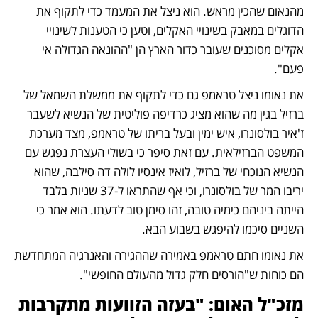
מהנאום שהכין מראש. הוא ניצל את המעמד כדי לתקוף את 
הדוגלים במאבק בשינויי האקלים, וטען כי הטענות לשינויי 
אקלים מסוכנים שעובר כדור הארץ הן "ההונאה הגדולה אי 
פעם".
את נאומו ניצל טראמפ גם כדי לתקוף את ממשלת השמאל של 
ברזיל בגין מה שהוא מציג כרדיפה פוליטית של הנשיא לשעבר 
ז'איר בולסונרו, איש ימין ובעל בריתו של טראמפ, מצד מערכת 
המשפט הברזילאית. עם זאת סיפר כי בשולי העצרת נפגש עם 
הנשיא הנוכחי של ברזיל, לואיז אינסיו לולה דה סילבה, שהוא 
יריבו המר של בולסונרו, וכי אף שהתראו ל-37 שניות בלבד 
הייתה ביניהם כימיה טובה, זהו סימן טוב לדעתו. הוא אמר כי 
השניים סיכמו להיפגש בשבוע הבא.
את נאומו חתם טראמפ באמירה שההגירה והאנרגיה המתחדשת 
הם כוחות ש"הורסים חלק גדול מהעולם החופשי".
מזכ"ל האום: "בעזה הזוועות מתקרבות 