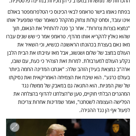
ההכרזות של ממשלות במערב כי הן מכירות במדינה פלסטינית. 
בפתח נאומו בישר טראמפ לבאי הכינוס כי הטלפרומפטר באולם 
אינו עובד, וסחט קולות צחוק מהקהל כשאמר שמי שמפעיל אותו 
"נמצא בצרות צרורות". אחר כך פנה להתחיל את הנאום, תוך 
שהוא נאלץ להקריא אותו מהדף. טראמפ אמר כי שש שנים עברו 
מאז נאם בעצרת בכהונתו הראשונה כנשיא, וכי השאיר את 
העולם במצב של שלום ושגשוג, אבל מאז עזיבתו את הבית הלבן 
נקלע העולם למערבולת. למרות זאת הצהיר כי כעת, עם שובו, 
ארה"ב נמצאת בעידן הזהב שלה: "אנחנו המדינה החמה ביותר 
בעולם כרגע". הוא שיבח את הצמיחה האמריקאית ואת נסיקתו 
של שוק המניות. הוא התגאה גם במאבק של ממשלו נגד 
המהגרים הבלתי חוקיים, טען ש"הצלחנו להדוף בהצלחה את 
הפלישה העצומה לשטחנו", ואמר שמדינות אחרות צריכות 
לפעול אף הן נגד ההגירה.