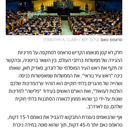
טראמפ נואם
(
צילום: TIMOTHY A. CLARY / AFP
)
חלק לא קטן מנאומו הקדיש טראמפ למתקפה על מדיניות 
ההגירה של ממשלות ברחבי העולם, בין השאר בריטניה, ובהקשר 
זה תקף את ראש העיר המוסלמי של לונדון, סאדיק חאן, שאותו 
כינה "ראש עיר נוראי". את הממשלות שמאפשרות כניסה 
ושהייה של מהגרים בלתי חוקיים הוא הזהיר ש"המדינות שלכם 
הולכות לעזאזל", ואת האו"ם האשים בעידוד "פלישה" למדינות 
שונות על-ידי כך שהוא מממן לכאורה הסתננות בלתי חוקית 
שלהם, גם לארה"ב.
אף שהנואמים בעצרת התבקשו להגביל את נאומם ל-15 דקות, 
טראמפ נאם יותר מ-45 דקות, תוך שהוא סוטה במידה ניכרת 