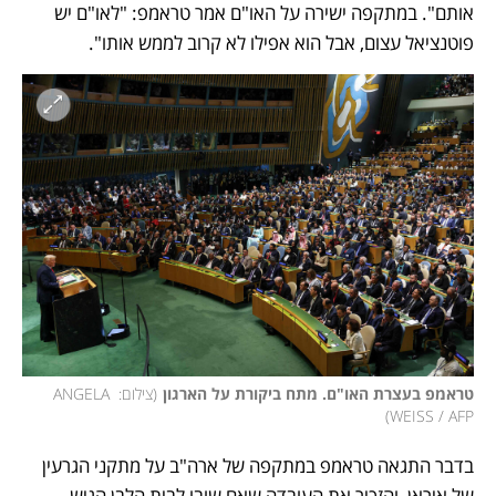
אותם". במתקפה ישירה על האו"ם אמר טראמפ: "לאו"ם יש 
פוטנציאל עצום, אבל הוא אפילו לא קרוב לממש אותו".
טראמפ בעצרת האו"ם. מתח ביקורת על הארגון
(
צילום: ANGELA 
)
WEISS / AFP
בדבר התגאה טראמפ במתקפה של ארה"ב על מתקני הגרעין 
של איראן, והזכיר את העובדה שאם שובו לבית הלבן הגיש 