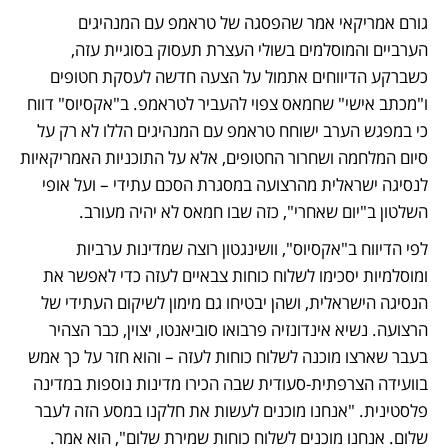
גורם אמריקאי אמר שהפסגה של טראמפ עם המנהיגים 
הערביים והמוסלמים בשולי העצרת תעסוק בסוגיית עזה, 
כשברקע הדיווחים אתמול על הצעה חדשה לעסקת חטופים 
ו"מכתב אישי" שחמאס צפוי להעביר לטראמפ. ב"אקסיוס" דווח 
כי במפגש הערב ישוחח טראמפ עם המנהיגים הללו לא רק על 
סיום המלחמה ושחרור החטופים, אלא על התוכניות האמריקאיות 
לנסיגה ישראלית מהרצועה במסגרת הסכם עתידי – ועל אופי 
השלטון ב"יום שאחרי", כזה שבו חמאס לא יהיה מעורב. 
לפי הדיווח ב"אקסיוס", וושינגטון רוצה שמדינות ערביות 
ומוסלמיות יסכימו לשלוח כוחות צבאיים לעזה כדי לאפשר את 
הנסיגה הישראלית, ושהן יבטיחו גם מימון לשיקום העתידי של 
הרצועה. נשיא אינדונזיה פרבואו סוביאנטו, יצוין, כבר הצהיר 
בעבר שארצו מוכנה לשלוח כוחות לעזה – והוא חזר על כך אמש 
בוועידה הצרפתית-סעודית שבה הכירו מדינות נוספות במדינה 
פלסטינית. "אנחנו מוכנים לעשות את חלקנו במסע הזה לעבר 
שלום. אנחנו מוכנים לשלוח כוחות שמירת שלום", הוא אמר.