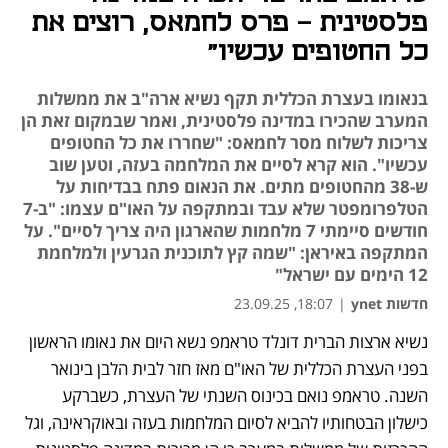
פלסטינית - פרס לחמאס, רוצים את
כל החטופים עכשיו"
בנאומו בעצרת הכללית תקף נשיא ארה"ב את ממשלות
המערב שהכירו במדינה פלסטינית, ואמר שבמקום זאת הן
צריכות לשלוח מסר לחמאס: "שחררו את כל החטופים
עכשיו". הוא קרא לסיים את המלחמה בעזה, וטען שוב
ש-38 מהחטופים מתים. את הנאום פתח בבדיחות על
הטלפרומפטר שלא עבד ובמתקפה על האו"ם עצמו: "ב-7
חודשים סיימתי 7 מלחמות שהארגון היה צריך לסיים". על
המתקפה באיראן: "שמה קץ לתוכנית הגרעין ולמלחמת
12 הימים עם ישראל"
חדשות ynet
|
18:07, 23.09.25
נשיא ארצות הברית דונלד טראמפ נשא היום את נאומו הראשון 
נפתח בכרטיסייה חדשה
נפתח בכרטיסייה חדשה
בפני העצרת הכללית של האו"ם מאז חזר לבית הלבן בינואר 
השנה. טראמפ נואם בכינוס השנתי של העצרת, כשברקע 
כישלון הבטחותיו להביא לסיום המלחמות בעזה ובאוקראינה, וגל 