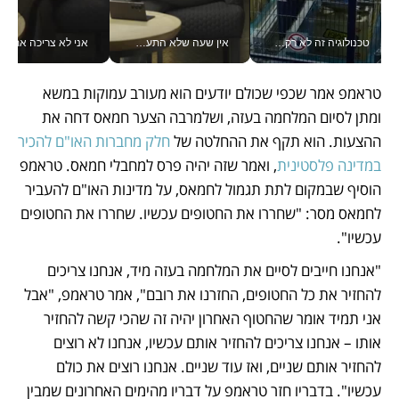
טכנולוגיה זה לא רק בהייטק: גם תעשיית המזון הישראלית מאמצת כלי AI, אוטומציה וניתוח דאטה בזמן אמת
אין שעה שלא התעסקתי במשבר - טל אלכסנדרוביץ’ שגב מנהלת משברים תקשורתיים מכל מקום עם ה- Galaxy Z Fold8 Ultra שלה_v
אני לא צריכה את המשרד:
טראמפ אמר שכפי שכולם יודעים הוא מעורב עמוקות במשא 
ומתן לסיום המלחמה בעזה, ושלמרבה הצער חמאס דחה את 
ההצעות. הוא תקף את ההחלטה של 
חלק מחברות האו"ם להכיר 
במדינה פלסטינית
, ואמר שזה יהיה פרס למחבלי חמאס. טראמפ 
הוסיף שבמקום לתת תגמול לחמאס, על מדינות האו"ם להעביר 
לחמאס מסר: "שחררו את החטופים עכשיו. שחררו את החטופים 
עכשיו".
"אנחנו חייבים לסיים את המלחמה בעזה מיד, אנחנו צריכים 
להחזיר את כל החטופים, החזרנו את רובם", אמר טראמפ, "אבל 
אני תמיד אומר שהחטוף האחרון יהיה זה שהכי קשה להחזיר 
אותו – אנחנו צריכים להחזיר אותם עכשיו, אנחנו לא רוצים 
להחזיר אותם שניים, ואז עוד שניים. אנחנו רוצים את כולם 
עכשיו". בדבריו חזר טראמפ על דבריו מהימים האחרונים שמבין 