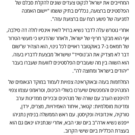
המחייבים את ישראל לנקוט צעדים שונים להקלת סבלם של 
הפלסטינים ברצועה, נכללים בתיק ששמו "יישום האמנה 
למניעה של פשע רצח עם ברצועת עזה". 
אחרי גוטרש עלה לדבר נשיא ברזיל לואיז אינסיו לולה דה סילבה, 
אף הוא מבקר חריף של ישראל, ולאחר שהדגיש כי מעשי הטרור 
של חמאס ב-7 באוקטובר ראויים לכל גינוי, הוא הצהיר ש"שום 
דבר לא מצדיק את הג'נוסייד" שישראל מבצעת לדבריו בעזה. 
הוא השווה בין מה שעוברים הפלסטינים לזוועות שעברו בעבר 
"יהודים בישראל ומחוצה לה".
המלחמות בעזה ובאוקראינה צפויות לעמוד במוקד הנאומים של 
המנהיגים והמפגשים שיערכו בשולי הכינוס, וטראמפ עצמו צפוי 
להיפגש הערב עם שורה של מנהיגים ובכירים ממדינות ערב 
ומדינות מוסלמיות: קטאר, איחוד האמירויות, מצרים, ירדן, 
טורקיה, אינדונזיה ופקיסטן. עם ראש הממשלה בנימין נתניהו 
ייפגש נשיא ארה"ב ביום שני הבא, אחרי שנתניהו ינאם גם הוא 
בעצרת הכללית ביום שישי הקרוב.