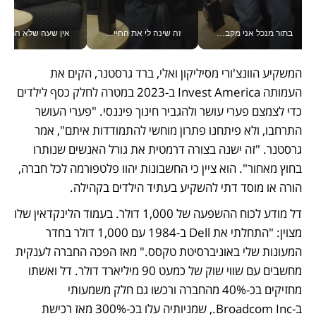
בתור מנכל אני מקבל מאות החלטות ביום, וה- Galaxy Z Fold8 Ultra עוזר לי לחתוך אותן מהר יותר_v
זה שינה לי את החיים: איך עידו איז'ק הופך את הסמארטפון לכלי צילום מקצועי_v
אין שעה שלא התעסקתי במשבר - טל אלכסנדרוביץ’ שגב מנהלת משברים
המשקיע הוונצ'ורי מסיליקון ואלי, ברד גרסטנר, הקים את 
העמותה Invest America ב‑2023 במטרה לחלק כסף לילדים 
כדי לצמצם פערי עושר ולהגביר חינוך פיננסי. "פערי העושר 
התרחבו, ולא פיתחנו פתרון מוחשי להתמודדות איתם", אמר 
גרסטנר. "זה ישנה בצורה דרמטית את גורל האנשים שנותרו 
בחוץ מאחור". הוא ציין כי החשבונות יהוו פלטפורמה לכל חברה, 
הורה או מוסד דתי להשקיע בעתיד הילדים בקהילה.
דל מודע לכוח ההשפעה של 1,000 דולר. בעמוד הלינקדאין שלו 
מצוין: "התחלתי את Dell ב‑1984 עם 1,000 דולר בחדר 
המעונות שלי באוניברסיטת טקסס." מאז הפכה החברה לענקית 
מחשבים עם שווי שוק של כמעט 90 מיליארד דולר. דל ואשתו 
מחזיקים בכ‑40% מהחברה ורכשו גם חלק משמעותי 
ב‑Broadcom Inc., שמניותיה עלו בכ‑300% מאז רכישת 