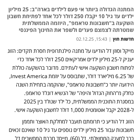
המתנה הגדולה ביותר אי פעם לילדים בארה"ב: 25 מיליון
ילדים עד גיל 10 יקבלו 250 דולר לכל אחד לפתיחת חשבון
השקעה ב"חשבונות טראמפ", היוזמה הממשלתית
שמטרתה לצמצם פערים ולשפר את החינוך הפיננסי
חדשות חוץ
|
15:43, 02.12.25
מייקל וסוזן דל הודיעו על מתנה פילנתרופית חסרת תקדים: הזוג 
נפתח בכרטיסייה חדשה
יעניק ל‑25 מיליון ילדים אמריקאים 250 דולר לכל אחד כדי 
לפתוח חשבון השקעה אישי לעתידם. מדובר בהשקעה כוללת 
של 6.25 מיליארד דולר, שתבוסס על יוזמת Invest America, 
הידועה יותר כ"חשבונות טראמפ", שהוקמה בתחילת השנה 
כחלק מ"החוק הגדול והיפה" של הנשיא דונלד טראמפ. 
במסגרת התוכנית הממשלתית, כל ילד שנולד בין 2025 
ל‑2028 יקבל אוטומטית 1,000 דולר לחשבון השקעה אישי.
הזוג דל הודיע כי תרומתם תועבר למחלקת האוצר ותממן 
חשבונות עבור 25 מיליון ילדים נוספים עד גיל 10 שאינם זכאים 
כבר למענק הממשלתי. דל (60), מייסד חברת המחשבים דל 