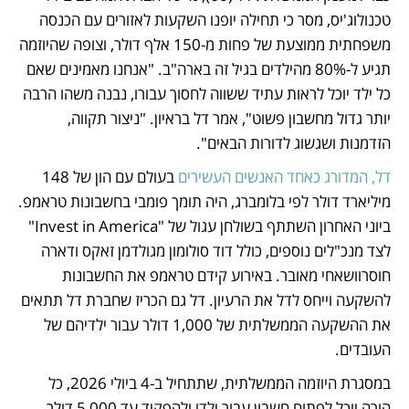
טכנולוג'יס, מסר כי תחילה יופנו השקעות לאזורים עם הכנסה 
משפחתית ממוצעת של פחות מ‑150 אלף דולר, וצופה שהיוזמה 
תגיע ל‑80% מהילדים בגיל זה בארה"ב. "אנחנו מאמינים שאם 
כל ילד יוכל לראות עתיד ששווה לחסוך עבורו, נבנה משהו הרבה 
יותר גדול מחשבון פשוט", אמר דל בראיון. "ניצור תקווה, 
הזדמנות ושגשוג לדורות הבאים".
דל, המדורג כאחד האנשים העשירים
 בעולם עם הון של 148 
מיליארד דולר לפי בלומברג, היה תומך פומבי בחשבונות טראמפ. 
ביוני האחרון השתתף בשולחן עגול של "Invest in America" 
לצד מנכ"לים נוספים, כולל דוד סולומון מגולדמן זאקס ודארה 
חוסרוושאחי מאובר. באירוע קידם טראמפ את החשבונות 
להשקעה וייחס לדל את הרעיון. דל גם הכריז שחברת דל תתאים 
את ההשקעה הממשלתית של 1,000 דולר עבור ילדיהם של 
העובדים.
במסגרת היוזמה הממשלתית, שתתחיל ב‑4 ביולי 2026, כל 
הורה יוכל לפתוח חשבון עבור ילדו ולהפקיד עד 5,000 דולר 