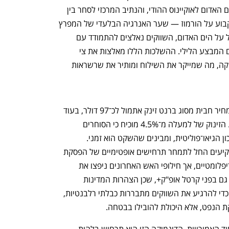
h – the gateway to Tech
You're NXT
באב אל־מנדב הוא החיבור הבלעדי בין הים האדום לאוקיינוס ההודי, והנתיב המרכזי לסחר בין 
אסיה ואירופה. כאשר איראן מייצרת איום קבוע על הורמוז — שער האנרגיה הבלעדי של המפרץ 
הפרסי — והחזית התימנית סוגרת במקביל על הים האדום, השווקים נאלצים להתמודד עם 
תנועת מלקחיים, שאיננה נעלמת עם סיום המבצע הלילי. ההשלכות הללו מאלצות את צי 
הסוחר לבחור בנתיבים ארוכים סביב אפריקה, מה שמייקר את השילוח ומותיר את שרשראות 
התגובה ניכרה היטב בשוק האנרגיה, כשמחיר חבית מסוג ברנט זינק אתמול לכ־97 דולר, בעוד 
הנפט האמריקאי נסחר סביב 95-94 דולר. הזינוק של למעלה מ־4.5% מוכיח כי הסוחרים 
ממהרים להחזיר לתמונה את פרמיית הסיכון הגיאו־פוליטית, ומבינים שהשקט הוא זמני. 
בשבועות שקדמו לסבב, חלק ניכר מהמשקיעים החל לתמחר תרחישים אופטימיים של הפסקת 
אש ארוכת טווח או התקדמות בערוצים הדיפלומטיים, אך חילופי האש האחרונים ניפצו את 
האשליה. המצב הנוכחי מציב אתגר קשה גם בפני קרטל אופ"ק+, שכן הצהרות המדינות 
החברות על כוונתן להגדיל מכסות תפוקה כדי להרגיע את השווקים מתבררות כבלתי רלבנטיות, 
 הנפט, אלא היכולת להובילו בבטחה.
עבור מדינות המפרץ, ובייחוד סעודיה ואיחוד האמירויות, הדינמיקה הזו היא תרחיש בלהות 