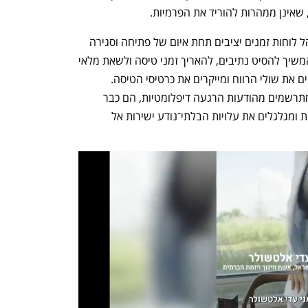
 שאינן ממהרות להוריד את הפרמיות. 
חברות תעופה בינלאומיות אינן יכולות לנהל לוחות זמנים יציבים תחת איום של פתיחה וסגירה 
חוזרת של המרחב האווירי, והן נאלצות להמשיך להסיט נתיבים, להאריך זמני טיסה ולשאת מלאי 
דלק כבדים ויקרים יותר — צעדים ששוחקים את שולי הרווח ומייקרים את כרטיסי הטיסה. 
יבואנים ומנהלי שרשראות אספקה אינם מתרשמים מהודעות הרגעה דיפלומטיות, הם כבר 
מתמחרים את הסבב הבא, מעכבים הזמנות ומגלגלים את עלויות הבלתי־נודע ישירות אל 