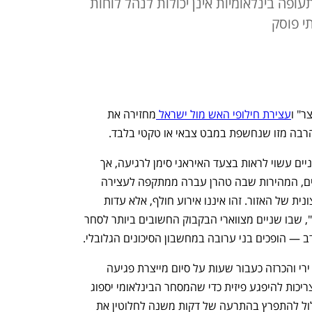
עופה בינלאומיות אינן יכולות לנהל לוחות
י פוסק
ר" ו
עצירת חילופי האש מול ישראל 
מחזירה את 
הרבה מזו שנחשפת במבט צבאי או טקטי בלבד. 
מי שיבחן את האירועים במשקפיים ביטחוניים עשוי לראות בצעד האיראני סימן לרגיעה, אך 
עבור השווקים הפיננסיים והמאקרו־כלכליים, המהירות שבה טהרן עברה ממתקפה לעצירה 
מוחלטת, רק מחדדת את השבריריות הקיצונית של האזור. זהו איננו אירוע חולף, אלא עדות 
למודל חדש ומסוכן של "סבבים בהמשכים", שבו שניים מצווארי הבקבוק החשובים ביותר לסחר 
 — הופכים בני ערובה במחשבון הסיכונים הגלובלי.
עבור הכלכלה העולמית, האסטרטגיה של ירי והכרזה כעבור שעות על סיום מייצרת פגיעה 
כרונית. מכליות נפט וספינות מכולות אינן צריכות להיפגע פיזית כדי שהמסחר הבינלאומי יספוג 
מכה. עצם הידיעה שסבב לחימה נוסף עלול להתפרץ בהתרעה של דקות משנה לחלוטין את 