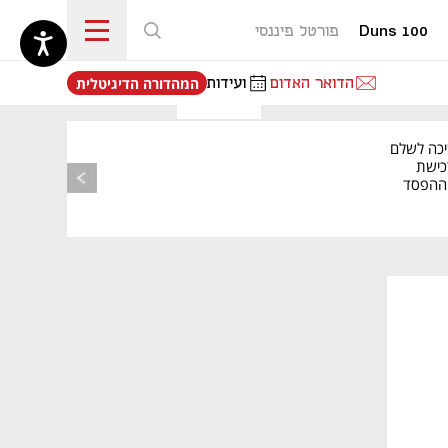
Duns 100
פורטל פיננסי
נפתח בכרטיסייה חדשה
הדואר האדום
ועידות
המהדורה הדיגיטלית
יכה לשלם
כישת
BASE: ההפסד
הרבעוני זינק ל-76