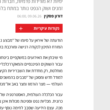
ימיות לא מורידות פרמיות, חברות ת
זמנים ושוק הנפט נותר במתח בלת
דורון פסקין
06:00, 09.06.26
+
נקודות עיקריות
הודעתה של איראן על סיומו של "מבצע נצ
המזרח התיכון לנקודה רגישה ומורכבת ב
העולמי — מצר הורמוז ומצר באב אל־מנדב