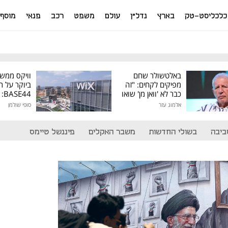
כלכליסט-טק
בארץ
נדל"ן
עולם
משפט
רכב
פנאי
מוסף
באלטשולר שחם
וויקס ממש
מפיקים לקחים: "זה
ביוקר על ר
כבר לא 'וואן מן' שואו
44
של גילעד"
אלמוג עזר
סופי שולמן
מיליון דולר
ביבה
בשולי החדשות
משבר האקלים
פיננשל טיימס