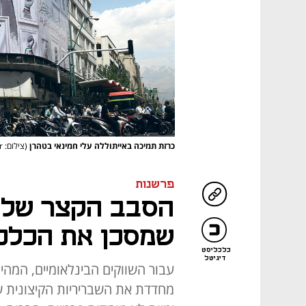
כרזת תמיכה באייתוללה עלי חמינאי בטהרן
(צילום: Reuters/ Majid Asgaripour)
פרשנות
הסבב הקצר של א
שמסכן את הכלכ
כלכליסט
דיגיטל
עבור השווקים הבינלאומיים, המה
מחדדת את השבריריות הקיצונית 