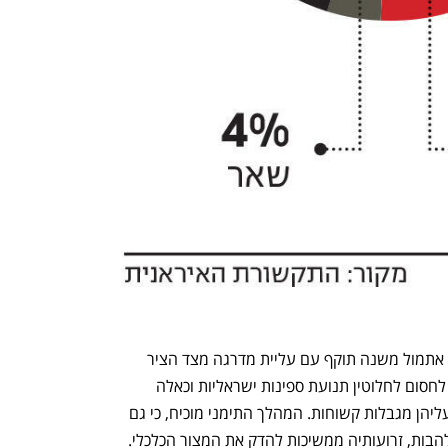
נפתח בכרטיסייה חדשה
נפתח בכרטיסייה חדשה
המתח הבלתי פוסק בשוקי האנרגיה קיבל אתמול משנה תוקף עם עליית מדרגה מצד הציר 
השיעי, כשהמורדים החות'ים בתימן איימו לחסום לחלוטין תנועת ספינות ישראליות וכאלה 
הקשורות לישראל בים האדום, או להטיל עליהן מגבלות קשוחות. המהלך התימני מוכיח, כי גם 
כאשר איראן הרשמית מורידה את גובה הלהבות, זרועותיה ממשיכות להדק את המצור הכלכלי. 