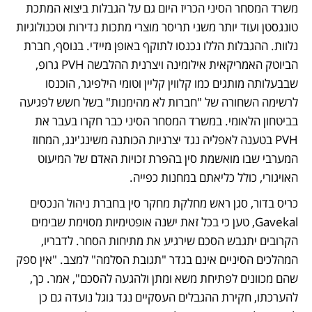
משרד המסחר הסיני הכריז היום גם על הגבלות ביצוא המתכת 
טונגסטן ועוד יותר משני תריסר מוצרי מתכות נדירות וטכנולוגיות 
נלוות. ההגבלות הללו נכנסו לתוקף באופן מיידי. בנוסף, חברת 
הביוטק האמריקאית אילומינה ויצרנית ההלבשה PVH גרופ, 
שבבעלותה מותגים כמו קלווין קליין וטומי הילפיגר, הוכנסו 
לרשימה השחורה של "חברות לא מהימנות" בשל חשש לפגיעה 
בביטחון הלאומי. במשרד המסחר הסיני כבר חקרו בעבר את 
PVH בטענה לאפליה נגד יצרניות הכותנה משינג'ינג, המחוז 
המערבי שבו מואשמת סין בהפרת זכויות האדם של המיעוט 
האויגורי, כולל כליאתם במחנות כפייה. 
כריס בדור, סגן ראש מחלקת מחקר סין בחברת ניהול הנכסים 
Gavekal, טען כי בכל זאת ישנה אופטימיות מסוימת שבימים 
הקרובים יתגבש הסכם שירגיע את מתיחות הסחר. לדבריו, 
המהלכים הסיניים אינם בגדר "תגובת הסלמה" למצב. "אין ספק 
שהם מכוונים לפתיחת משא ומתן ולהגעה להסכם", אמר. כך, 
להערכתו, חקירת ההגבלים העסקיים נגד גוגל נועדה גם כן 