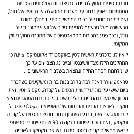
חברות סיניות מחוץ למדינה. גם יצרניות הטלפונים הסיניות 
מסתמכות באופן נרחב על מערכת ההפעלה אנדרואיד של גוגל, 
זאת למורת רוחם של בכירי הממשל הסיני. במהלך כהונתו 
הראשונה פעל טראמפ למניעת גישה של וואווי לתוכנות של 
גוגל, ובכך פגע במכירות הסמארטפונים של החברה מחוץ לשוק 
המקומי. 
לואיז לו, כלכלנית ראשית לסין באוקספורד אקונומיקס, ציינה כי 
המהלכים הללו מצד וושינגטון ובייג'ינג מצביעים על כך 
ש"מלחמת הסחר החלה ונמצאת בשלביה הראשוניים". 
טראמפ עורר דאגה רבה בקרב בנות ברית ומשקיעים כשהכריז 
ביום שישי על כוונתו להשית מכסים על קנדה, מקסיקו וסין, זאת 
מכיוון שלטענתו המדינות הללו כשלו בבלימת זרם המהגרים הלא 
חוקיים לארצות הברית והברחות של האופיואיד הקטלני פנטניל 
לתחומה. עם זאת, ברגע האחרון נדחו בחודש המכסים על קנדה 
ומקסיקו, זאת בזכות שיחות בדקה ה־90 שהתקיימו בין טראמפ 
לראש ממשלת קנדה ג'סטין טרודו ונשיאת מקסיקו קלאודיה 