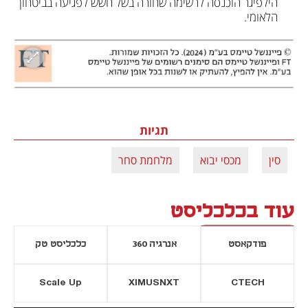
הילפיגר הוכנסה לרשימה שחורה בשל חשש לפגיעה בביטחון 
הלאומי.
תגיות
סין
מכסי יבוא
מלחמת סחר
עוד בכלכליסט
פודקאסט
אנרגיה 360
כלכליסט טק
Scale Up
XIMUSNXT
CTECH
יסייה חדשה
נפתח בכרטיסייה חדשה