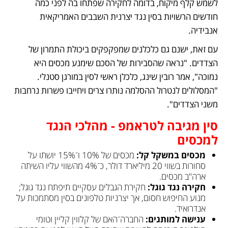
לשמש קלף מיקוח, בדומה לחקירה שפתחו בה לפני כמה 
חודשים הרשויות בסין נגד יצרנית השבבים האמריקאית 
אנבידיה. 
עם זאת, ישנם גם כלכלנים שמפקפקים ביכולת התמרון של 
הצדדים. "נראה שהסבירות של הסכם שימנע מכסים היא 
נמוכה", אמר רובין שינג, כלכלן ראשי לסין במורגן סטנלי. 
"המסלולים לנטרול ההסלמה נותרו צרים ויחייבו פשרות נרחבות 
משני הצדדים". 
סין מגיבה לטראמפ - מהלכי הנגד 
למכסים
מכסים במשקל קל:
 מכסים של 10% ו־15% יושתו על 
סחורות בשווי 20 מיליארד דולר, כ־4% מהשווי עליו השיתה 
ארה"ב מכסים.
חקירה נגד גוגל: 
חקירת הגבלים עסקיים תיפתח נגד גוגל; 
מנוע החיפוש חסום, אך יצרניות טלפונים בסין מסתמכות על 
אנדרואיד.
ענישה למותגים: 
החברה־האם של קלווין קליין וטומי 