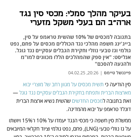
בעיקר מהלך סמלי: מכסי סין נגד
ארה"ב הם בעלי משקל מזערי
בתגובה למכסים של 10% שהשית טראמפ על סין,
בייג'ינג חשפה מהלכי נגד הכוללים מכסים על פחם, נפט
גולמי וגז טבעי נוזלי וחקירת הגבלים עסקיים נגד גוגל.
אנליסט: "אין ספק שהמהלכים הללו מכוונים למו"מ
ולהגעה להסכם"
פייננשל טיימס
|
20:26, 04.02.25
סין הודיעה כי 
תשית מכסים על מגוון רחב של מוצרי יבוא 
נפתח בכרטיסייה חדשה
נפתח בכרטיסייה חדשה
מארצות הברית ותפתח בחקירת הגבלים עסקיים נגד גוגל
 — 
זאת בתגובה ל
מכסים החדשים
 שהשית נשיא ארצות הברית 
דונלד טראמפ על יבוא מהמדינה.  
ממשלת סין חשפה כי מכסי הנגד יעמדו על 10% ו־15% ויושתו 
על גז נוזלי טבעי (LNG), פחם, נפט גולמי וציוד חקלאי המיובאים 
מארצות הברית. המכסים ייכנסו לתוקף ב־10 בפברואר. בסין 