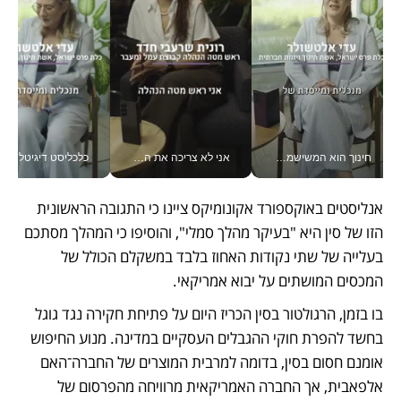
חינוך הוא המשישמה של החיים שלי - V
אני לא צריכה את המשרד: רונית שרעבי-חדד מנהלת ארגון של 30000 עובדים מכל מקום_v
כלכליסט דיגיטל
אנליסטים באוקספורד אקונומיקס ציינו כי התגובה הראשונית 
הזו של סין היא "בעיקר מהלך סמלי", והוסיפו כי המהלך מסתכם 
בעלייה של שתי נקודות האחוז בלבד במשקלם הכולל של 
המכסים המושתים על יבוא אמריקאי.  
בו בזמן, הרגולטור בסין הכריז היום על פתיחת חקירה נגד גוגל 
בחשד להפרת חוקי ההגבלים העסקיים במדינה. מנוע החיפוש 
אומנם חסום בסין, בדומה למרבית המוצרים של החברה־האם 
אלפאבית, אך החברה האמריקאית מרוויחה מהפרסום של 