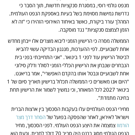
מנפט גולמי רוסי, במסגרת סנקציות חדשות, תוך הסבר כי 
נדרשת גמישות מסוימת בשל בעיות באספקת הנפט העולמית. 
המהלך עורר ביקורת, כאשר באיחוד האירופי הזהירו כי "זה לא 
הזמן לצמצם סנקציות" נגד מוסקבה. 
הממשלה מסרה כי הרישיון הזמני ליבוא מוצרים אלו ייבחן מחדש 
אחת לשבועיים. לפי ההערכות, מנגנון הבדיקה עשוי להביא 
לביטול הרישיון עוד לפני 1 בינואר. "אני התחייבתי בפני בית 
הנבחרים שנבחן את הרישיון הכללי הזמני לסולר ודלק סילוני 
אחת לשבועיים ונבטל אותו בהקדם האפשרי", אמר בריאנט. 
"היום אנו מאשרים כי הממשלה תכלול ברישיון תאריך סיום של 1 
בינואר 2027 לכל המאוחר, וכי נמשיך לשמור את הרישיון תחת 
בחינה מתמדת".
מחירי הנפט העולמיים עלו בעקבות הסכסוך בין ארצות הברית 
וישראל לאיראן, לאחר שהפסקה בפועל של 
הסחר דרך מצר 
הורמוז
 צמצמה את היצע הנפט העולמי. לפני הסכסוך, מחיר 
הנפט הגולמי מסוג ברנט היה סביב 70 דולר לחבית, וכעת הוא 