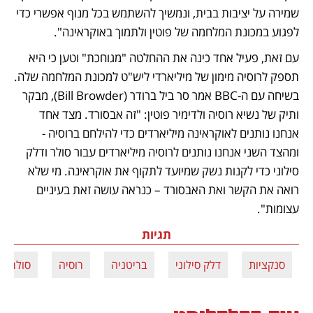
שמירה על יציבות בבית, ונמשיך להשתמש בכל מנוף אפשרי כדי 
לפגוע במכונת המלחמה של פוטין ולתמוך באוקראינה".
עם זאת, פעיל אחד כינה את ההחלטה "מגוחכת" וטען כי היא 
תספק לרוסיה מימון של מיליארדי ליש"ט למכונת המלחמה שלה. 
בשיחה עם ה-BBC אמר סר ביל ברודר (Bill Browder), מבקר 
ותיק של נשיא רוסיה ולדימיר פוטין: "זה אבסורד. מצד אחד 
אנחנו נותנים לאוקראינה מיליארדים כדי להילחם ברוסיה - 
ומהצד השני אנחנו נותנים לרוסיה מיליארדים עבור סולר ודלק 
סילוני כדי לקנות נשק שמיועד לתקוף את אוקראינה. מי שלא 
רואה את הקשר ואת האבסורד – כנראה עושה זאת בעיניים 
עצומות".
תגיות
סנקציות
דלק סילוני
בריטניה
רוסיה
סולר