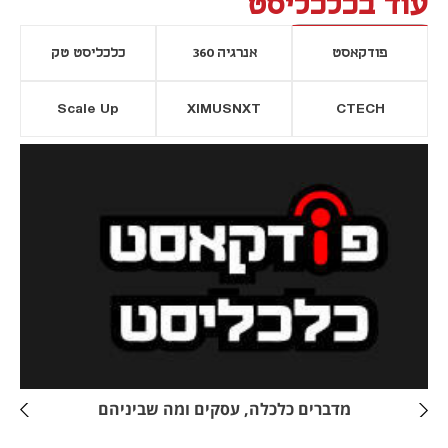
עוד בכלכליסט
פודקאסט
אנרגיה 360
כלכליסט טק
Scale Up
XIMUSNXT
CTECH
יסייה חדשה
נפתח בכרטיסייה חדשה
מדברים כלכלה, עסקים ומה שביניהם