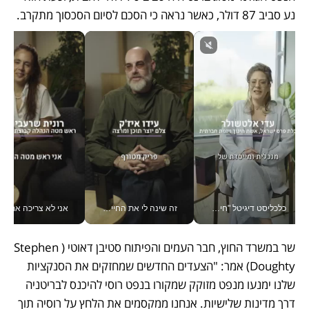
נע סביב 87 דולר, כאשר נראה כי הסכם לסיום הסכסוך מתקרב.
כלכליסט דיגיטל "חינוך הוא המשימה של החיים שלי"_v
זה שינה לי את החיים: איך עידו איז'ק הופך את הסמארטפון לכלי צילום מקצועי_v
אני לא צריכה את המשרד:
שר במשרד החוץ, חבר העמים והפיתוח סטיבן דאוטי (Stephen 
Doughty) אמר: "הצעדים החדשים שמחזקים את הסנקציות 
שלנו ימנעו מנפט מזוקק שמקורו בנפט רוסי להיכנס לבריטניה 
דרך מדינות שלישיות. אנחנו ממקסמים את הלחץ על רוסיה תוך 