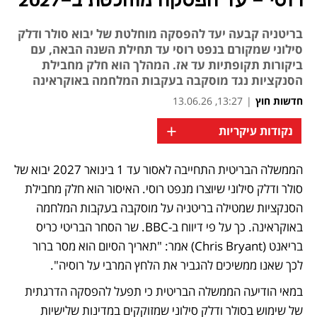
רוסי - עד הפסקה מוחלטת ב-2027
בריטניה קבעה יעד להפסקה מוחלטת של יבוא סולר ודלק
סילוני שמקורם בנפט רוסי עד תחילת השנה הבאה, עם
ביקורות תקופתיות עד אז. המהלך הוא חלק מחבילת
הסנקציות נגד מוסקבה בעקבות המלחמה באוקראינה
חדשות חוץ
|
13:27, 13.06.26
+
נקודות עיקריות
הממשלה הבריטית התחייבה לאסור עד 1 בינואר 2027 יבוא של 
נפתח בכרטיסייה חדשה
סולר ודלק סילוני שיוצרו מנפט רוסי. האיסור הוא חלק מחבילת 
הסנקציות שמטילה בריטניה על מוסקבה בעקבות המלחמה 
באוקראינה. כך על פי דיווח ב-BBC. שר הסחר הבריטי כריס 
בריאנט (Chris Bryant) אמר: "תאריך הסיום הוא מסר ברור 
לכך שאנו ממשיכים להגביר את הלחץ המרבי על רוסיה".
במאי הודיעה הממשלה הבריטית כי תפעל להפסקה הדרגתית 
של שימוש בסולר ודלק סילוני שמזוקקים במדינות שלישיות 