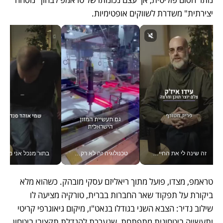
יצירתית" משדרת לשווקים אופטימיות.
זה שינה לי את החיים: איך עידו איז'ק הופך את הסמארטפון לכלי צילום מקצועי_v
טכנולוגיה זה לא רק בהייטק: גם תעשיית המזון הישראלית מאמצת כלי AI, אוטומציה וניתוח דאטה בזמן אמת
בתור מנכל אני מקבל מאות הח
טראמפ, מצדו, פועל מתוך ריאליזם עסקי מובהק. כשהוא מלא 
ביקורת על תפקוד שאר החברות בברית, טורקיה מציעה לו 
שילוב נדיר: הצבא השני בגודלו בנאט"ו, מיקום גיאוגרפי קריטי 
ותעשייה ביטחונית מתפתחת, שנערכת להגדלת תקציבי ביטחון 