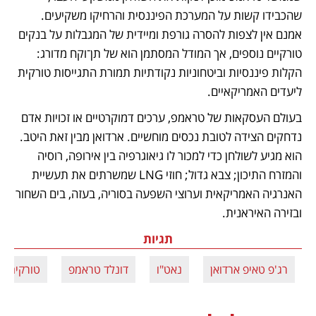
שהכבידו קשות על המערכת הפיננסית והרחיקו משקיעים. 
אמנם אין לצפות להסרה גורפת ומיידית של המגבלות על בנקים 
טורקיים נוספים, אך המודל המסתמן הוא של תן־וקח מדורג: 
הקלות פיננסיות וביטחוניות נקודתיות תמורת התגייסות טורקית 
ליעדים האמריקאיים.
בעולם העסקאות של טראמפ, ערכים דמוקרטיים או זכויות אדם 
נדחקים הצידה לטובת נכסים מוחשיים. ארדואן מבין זאת היטב. 
הוא מגיע לשולחן כדי למכור לו גיאוגרפיה בין אירופה, רוסיה 
והמזרח התיכון; צבא גדול; חוזי LNG שמשרתים את תעשיית 
האנרגיה האמריקאית וערוצי השפעה בסוריה, בעזה, בים השחור 
ובזירה האיראנית. 
תגיות
רג'פ טאיפ ארדואן
נאט"ו
דונלד טראמפ
טורקיה