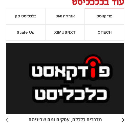
עוד בכלכליסט
פודקאסט
אנרגיה 360
כלכליסט טק
Scale Up
XIMUSNXT
CTECH
יסייה חדשה
נפתח בכרטיסייה חדשה
מדברים כלכלה, עסקים ומה שביניהם