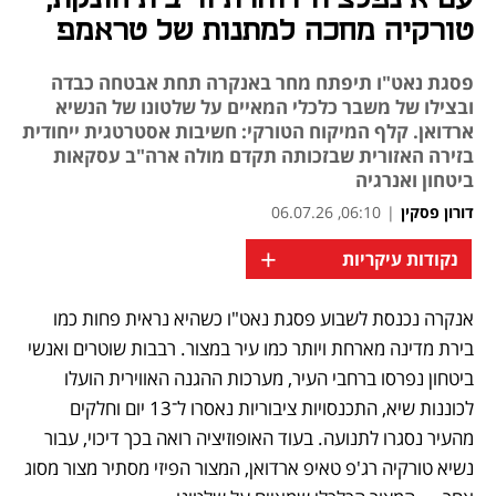
טורקיה מחכה למתנות של טראמפ
פסגת נאט"ו תיפתח מחר באנקרה תחת אבטחה כבדה
ובצילו של משבר כלכלי המאיים על שלטונו של הנשיא
ארדואן. קלף המיקוח הטורקי: חשיבות אסטרטגית ייחודית
בזירה האזורית שבזכותה תקדם מולה ארה"ב עסקאות
ביטחון ואנרגיה
דורון פסקין
|
06:10, 06.07.26
+
נקודות עיקריות
אנקרה נכנסת לשבוע פסגת נאט"ו כשהיא נראית פחות כמו 
נפתח בכרטיסייה חדשה
בירת מדינה מארחת ויותר כמו עיר במצור. רבבות שוטרים ואנשי 
ביטחון נפרסו ברחבי העיר, מערכות ההגנה האווירית הועלו 
לכוננות שיא, התכנסויות ציבוריות נאסרו ל־13 יום וחלקים 
מהעיר נסגרו לתנועה. בעוד האופוזיציה רואה בכך דיכוי, עבור 
נשיא טורקיה רג'פ טאיפ ארדואן, המצור הפיזי מסתיר מצור מסוג 