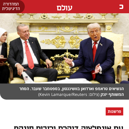
המהדורה
עולם
הדיגיטלית
הנשיאים טראמפ וארדואן בוושינגטון, בספטמבר שעבר. הסחר
המשותף יזנק
(צילום: Kevin Lamarque/Reuters)
פרשנות
עם אינפלציה דוהרת וריבית חונקת,