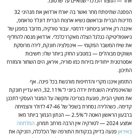
אחר — המצור הכלכלי שמאיים על שלטונו. 
הפסגה שתיפתח מחר ואשר בה יארח ארדואן את מנהיגי 32 
מדינות הברית ובראשם נשיא ארצות הברית דונלד טראמפ, 
איננה רק אירוע ביטחוני דרמטי. עבור טורקיה, מדובר במפגן של 
גיאופוליטיקה כגלגל הצלה מאקרו־כלכלי. ארדואן מנסה להחליף 
את שיח המשבר המקומי — אינפלציה חונקת, לירה מרוסקת 
ושווקים מבוהלים — במטבע החזק ביותר שלו: חשיבות 
אסטרטגית ייחודית בזירות כמו סוריה, איראן, הים השחור והמזרח 
התיכון.
התזמון איננו מקרי והדחיפות מורגשת בכל פינה. אף 
שהאינפלציה השנתית ירדה ביוני ל־32.11%, היא עדיין חונקת 
את משקי הבית, פוגעת בצריכה ומקשה על המגזר העסקי לתכנן 
קדימה. כשהלירה נסחרת בשפל של 47-46 לדולר והצמיחה 
ברבעון הראשון האטה ל־2.5% — הנתון הנמוך ביותר מאז 
אמצע 2024 — לטורקיה אין הרבה מרחב תמרון. 
המלחמה 
באיראן
 פגעה בדיוק בנקודות התורפה של הכלכלה, הזניקה את 