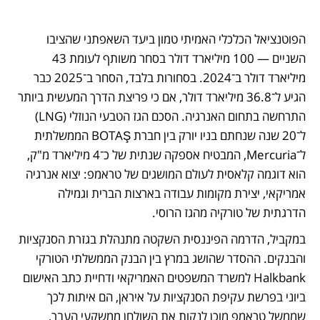
הפוטנציאל הכלכלי האמיתי טמון ביעד השאפתני שהציבו 
השניים — 100 מיליארד דולר בסחר משותף לעומת 43 
מיליארד דולר ב־2024. בסחורות בלבד, הסחר ב־2025 כבר 
הגיע ל־36.8 מיליארד דולר, אם כי פריצת הדרך המעשית ביותר 
התרחשה בתחום האנרגיה. הסכם הגז הטבעי הנוזלי (LNG) 
ל־20 שנה שנחתם בניו יורק בין חברת BOTAŞ הממשלתית 
ל־Mercuria, המבטיח אספקה שנתית של כ־4 מיליארד מ"ק, 
הוא דוגמה קלאסית לעולם המושגים של טראמפ: יצוא אנרגיה 
אמריקאי, יצירת מקומות עבודה בארצות הברית וגמילה 
הדרגתית של טורקיה מהגז הרוסי.
במקביל, הדרמה הפיננסית השקטה מתנהלת בגזרת הסנקציות 
והבנקים. ההסדר שהושג במרץ בין הבנק הממשלתי הטורקי 
Halkbank למשרד המשפטים האמריקאי ודחיית כתב האישום 
ביוני בפרשת עקיפת הסנקציות על איראן, הם איתות לכך 
שממשל טראמפ מוכן לנקות את השולחן ממשקעי העבר, 