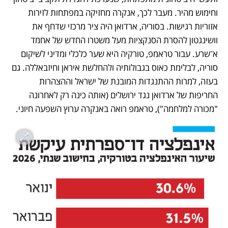
וחימוש מהיר. מעבר לכך, אנקרה מחזיקה במפתחות לזירות 
אזוריות רגישות. בסוריה, ארדואן היה ציר מרכזי שדחף את 
וושינגטון להסרת הסנקציות מעל משטרו החדש של אחמד 
א־שרע. עבור טראמפ, טורקיה היא שער כלכלי ומדיני לשיקום 
סוריה, לבלימת כאוס בגבולותיה ולהחלשת איראן וחיזבאללה. גם 
בעזה, למרות ההתנגדות המובנת של ישראל וההצהרות 
החריפות של ארדואן נגד ירושלים (אותה כינה רק לאחרונה 
"מכורה למלחמה"), טראמפ רואה באנקרה ערוץ השפעה חיוני.