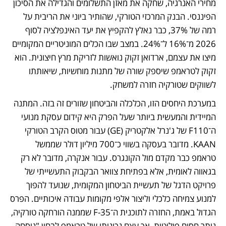
מחירי האנרגיה, שחקה את מאזן התשלומים והגדילה את הסיכון 
הפיננסי. הבנק המרכזי הטורקי, שהותיר ביוני את הריבית על 
רמה של 37%, כבר נאלץ להקפיץ את יעד האינפלציה לסוף 
2026 מ־16% ל־24%. במצב שבו הכלים המוניטריים המקומיים 
מיצו את עצמם, ארדואן זקוק נואשות לזריקת מרץ חיצונית. הוא 
זקוק לטראמפ שיספק שורה של מתנות מוחשיות, שיאותתו 
לשווקים שטורקיה חזרה למשחק.
במערכת היחסים הזו, הכלכלה והביטחון שזורים זה בזה. המתנה 
המיידית והמעשית ביותר שעל הפרק היא קידום עסקת מנועי 
ה־F110 של ג'נרל אלקטריק (GE) עבור מטוס הקרב הטורקי 
KAAN. מדובר בעסקה בשווי כ־700 מיליון דולר שממשל 
טראמפ כבר מקדם מול הקונגרס. עבור אנקרה, מדובר לא רק 
בגאווה לאומית, אלא בפתיחת צוואר הבקבוק התעשייתי של 
פרויקט הדגל של תעשיית הביטחון המקומית, שנועד להפוך 
למנוע צמיחה כלכלי וליצור אלפי מקומות עבודה איכותיים. הפרס 
הגדול באמת, החזרה לתוכנית ה־35-F שממנה הורחקה טורקיה, 
נותר חסום פוליטית, אך עצם נכונותו של טראמפ לבחון "נוסחה 