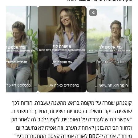
חינוך הוא המשישמה של החיים שלי - V
בתפקידים כאלה אי אפשר לחכות: אושרת לוי מניעה השקעות ענק מהטלפון_v
כלכליסט דיגיטל "חינוך הוא המשימה של החיים שלי"_v
קופנהגן שמרה על מקומה בראש מהשנה שעברה, הודות לכך 
שהשיגה ניקוד מושלם בקטגוריות היציבות, החינוך והתשתיות. 
"אפשר לדווש לעבודה על האופניים, לקפוץ לטבילה לאחר מכן 
ולחזור הביתה בזמן לארוחת הערב, וזה אפילו לא נחשב ליום 
מיוחד", אמרה ל-BBC לאורה אמירה קאסם המתגוררת בעיר 