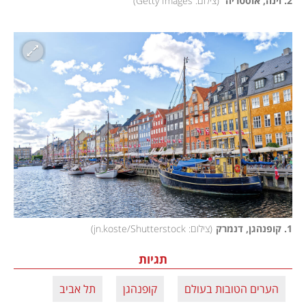
2. וינה, אוסטריה 
(
צילום: Getty Images
)
1. קופנהגן, דנמרק
(
צילום: jn.koste/Shutterstock
)
תגיות
הערים הטובות בעולם
קופנהגן
תל אביב