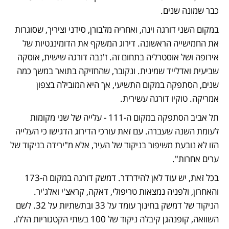
כבר שמונה שנים. 
במקום השני דורגה וינה, ואחריה מלבורן, סידני וציריך, שסוגרות 
את החמישייה הראשונה. דירוג המשקף את הדומיננטיות של 
אירופה ושל אוסטרליה בתחום זה. ז'נבה דורגה שישית, אוסקה 
שביעית ואדלייד שמינית. ונקובר, שהחזיקה בתואר במשך כמה 
שנים, הסתפקה במקום התשיעי, אך היא המובילה בצפון 
אמריקה. טוקיו דורגה עשירית. 
תל אביב הסתפקה במקום ה-111 - עלייה של שני מקומות 
לעומת השנה שעברה. עם זאת עורכי הדירוג הדגישו כי העלייה 
הזו לא נובעת משיפור בניקוד של העיר, אלא מ"ירידה בניקוד של 
ערים אחרות". 
בכל זאת, יש עוד לאן להידרדר. דמשק דורגה במקום ה-173 
והאחרון, ולפניה נמצאות טריפולי, דאקה, קראצ'י ואלג'יר. 
הניקוד של דמשק בחינוך עומד על 33 ובתשתיות על 32. לשם 
השוואה, קופנהגן קיבלה ניקוד של 100 בשתי הקטגוריות הללו. 