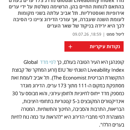
מדד Global Liveability Index מדרג 173 ערים בעולם
בהתאם לנוחות החיים בהן. הרשימה נשלטת על ידי ערים
אירופיות ואוסטרליות. תל אביב עלתה בשני מקומות
לעומת השנה שעברה, אך עורכי הדירוג ציינו כי הסיבה
לכך היא ירידה בניקוד של שאר הערים
ליטל סמט
|
18:59, 09.07.26
+
נקודות עיקריות
קופנהגן היא העיר הטובה בעולם, כך 
לפי מדד
 Global 
נפתח בכרטיסייה חדשה
נפתח בכרטיסייה חדשה
Liveability Index השנתי של EIU (זרוע המחקר של קבוצת 
התקשורת הבריטית The Economist). תל אביב לעומת זאת 
מסתפקת במקום ה-111 מתוך 173 ערים. הדירוג מוגדר 
כמספק מדד ייחוס לחיוניות ולחוסן עירוני, והוא מבוסס על 30 
אינדיקטורים המקובצים ב-5 קטגוריות בתחומי היציבות, 
הבריאות, התרבות והסביבה, החינוך והתשתיות. המטרה 
המוצהרת לפי מחברי הדירוג היא "להראות עד כמה נוח לחיות 
בערים הללו".