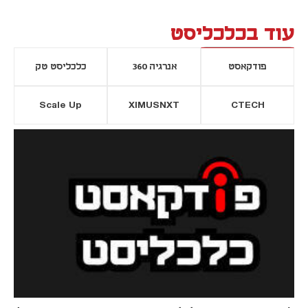
עוד בכלכליסט
פודקאסט
אנרגיה 360
כלכליסט טק
Scale Up
XIMUSNXT
CTECH
יסייה חדשה
נפתח בכרטיסייה חדשה