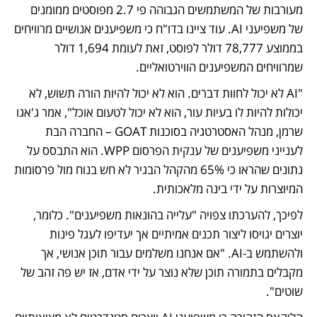
מעורבות של המשתמשים הגבוהה פי 2.7 מפוסטים ממומנים 
של משפיעני AI. עוד ציינו בדו"ח כי משפיענים אנושיים מרוויחים 
בממוצע 78,777 דולר לפוסט, זאת לעומת 1,694 דולר 
שמרוויחים המשפיענים הווירטואליים.
"AI לא יכול לחוות דברים. הוא לא יכול להיות הורה תשוש, לא 
יכולות להיות לו בעיות עור, הוא לא יכול לטעום אוכל", אמר ג'אגו 
שרמן, מנהל האסטרטגיה בסוכנות GOAT – החברה הבת 
לענייני משפיענים של ענקית הפרסום WPP. הוא התבסס על 
נתונים שהראו כי 65% מהקהל הבגיר לא חש בנוח מול פרסומות 
המיוצרות על ידי בינה מלאכותית. 
לפיכך, להערכתו צפויה "עלייה בהונאות משפיענים". כלומר, 
יוצרים יגויסו ליצור תכנים אמיתיים אך יעדיפו לעגל פינות 
ולהשתמש ב-AI. "אם אנחנו משלמים עבור תוכן אנושי, אך 
מקבלים בתמורה תוכן שלא נוצר על ידי אדם, אז יש פה זהב של 
שוטים". 