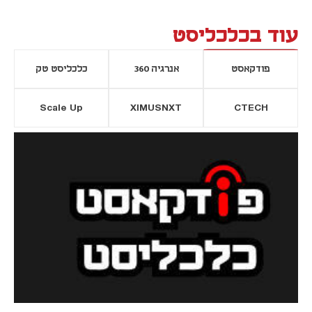
עוד בכלכליסט
פודקאסט
אנרגיה 360
כלכליסט טק
Scale Up
XIMUSNXT
CTECH
יסייה חדשה
נפתח בכרטיסייה חדשה