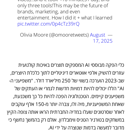
only three tools!
This may be the future of 
brands, marketing, and even 
entertainment. 
How I did it + what I learned  
pic.twitter.com/0p4cTz39rQ
August 
— Olivia Moore (@omooretweets) 
17, 2025
כלי הפקה מבוססי AI המספקים תוצרים באיכות קולנועית 
עוזרים להשיק אלפי אווטארים דיגיטליים לתוך כלכלת היוצרים, 
שב-2023 הוערכה בשווי של 250 מיליארד דולר. "משפיעני ה-
AI" הללו יכולים להיות דמויות חדשות לגמרי או העתקים של 
משפיענים קיימים. הטכנולוגיה הפכה להיות כל כך משכנעת, 
שאחת המשפיעניות, מיה זלו, צברה יותר מ-150 אלף עוקבים 
לאחר שסרטונים שעלו במדיה החברתית הראו אותה צופה הקיץ 
במשחקים בטורניר הטניס ווימבלדון. אולם רק בהמשך נחשף כי 
מדובר למעשה בדמות שנוצרה על ידי AI. 