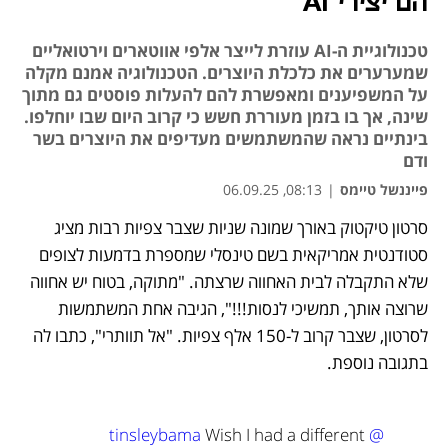
הם יצירי AI
טכנולוגיית ה-AI עוזרת לייצר אלפי אווטארים וירטואליים
שמערערים את כלכלת היוצרים. הטכנולוגיה אמנם מקלה
על המשפיענים ומאפשרת להם להעלות פוסטים גם מתוך
שינה, אך בו בזמן מעוררת חשש כי קרוב היום שבו יוחלפו.
בינתיים נראה שהמשתמשים מעדיפים את היוצרים בשר
ודם
פייננשל טיימס
|
08:13, 06.09.25
סרטון טיקטוק באורך שמונה שניות שצבר צפיות רבות מציג 
נפתח בכרטיסייה חדשה
נפתח בכרטיסייה חדשה
נפתח בכרטיסייה חדשה
נפתח בכרטיסייה חדשה
נפתח בכרטיסייה חדשה
נפתח בכרטיסייה חדשה
נפתח בכרטיסייה חדשה
סטודנטית אמריקאית בשם טינסלי שמספרת בדמעות לצופים 
שלא התקבלה לבית האחווה שרצתה. "מתוקה, בטוח יש אחווה 
שרוצה אותך, תמשיכי לנסות!!!", הגיבה אחת המשתמשות 
לסרטון, שצבר קרוב ל-150 אלף צפיות. "אל תוותרי", כתבו לה 
בתגובה נוספת. 
 Wish I had a different 
@tinsleybama