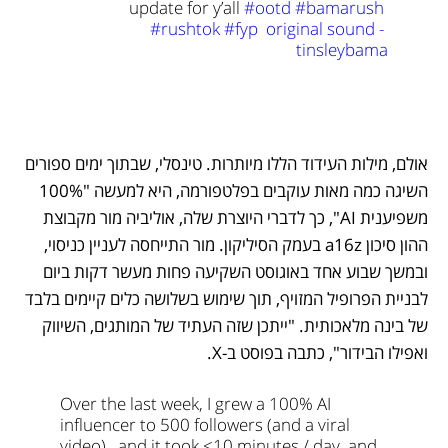
update for y’all 
#ootd
#bamarush
#rushtok
#fyp
 original sound - 
tinsleybama
אולם, מילות העידוד הללו מיותרות. טינסלי, שבתוך ימים ספורים 
השיגה כמה מאות עוקבים בפלטפורמה, היא למעשה "100% 
משפיענית AI", כך לדברי היוצרת שלה, אוליביה מור מקבוצת 
ההון סיכון a16z בעמק הסיליקון. מור התייחסה לעניין כניסוי, 
ובמשך שבוע אחד באוגוסט השקיעה פחות מעשר דקות ביום 
לבניית הפרופיל המזויף, תוך שימוש בשלושה כלים קיימים בלבד 
של בינה מלאכותית. "ייתכן שזה העתיד של המותגים, השיווק 
ואפילו הבידור", כתבה בפוסט ב-X. 
Over the last week, I grew a 100% AI 
influencer to 500 followers (and a viral 
video)
…and it took <10 minutes / day, and 