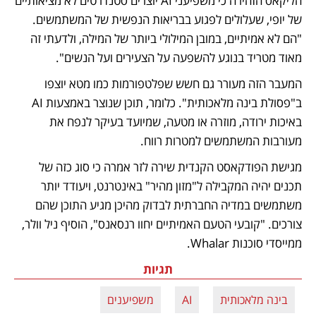
הליקאס הזהירה כי משפיעני AI יוצרים סטנדרטים לא מציאותיים 
של יופי, שעלולים לפגוע בבריאות הנפשית של המשתמשים. 
"הם לא אמיתיים, במובן המילולי ביותר של המילה, ולדעתי זה 
מאוד מטריד בנוגע להשפעה על הצעירים ועל הנשים". 
המעבר הזה מעורר גם חשש שפלטפורמות כמו מטא יוצפו 
ב"פסולת בינה מלאכותית". כלומר, תוכן שנוצר באמצעות AI 
באיכות ירודה, מוזרה או מטעה, שמיועד בעיקר לנפח את 
מעורבות המשתמשים למטרות רווח. 
מגישת הפודקאסט הקנדית שירה לזר אמרה כי סוג כזה של 
תכנים יהיה המקבילה ל"מזון מהיר" באינטרנט, ויעודד יותר 
משתמשים במדיה החברתית לבדוק מהיכן מגיע התוכן שהם 
צורכים. "קובעי הטעם האמיתיים יחוו רנסאנס", הוסיף ניל וולר, 
ממייסדי סוכנות Whalar.
תגיות
בינה מלאכותית
AI
משפיענים