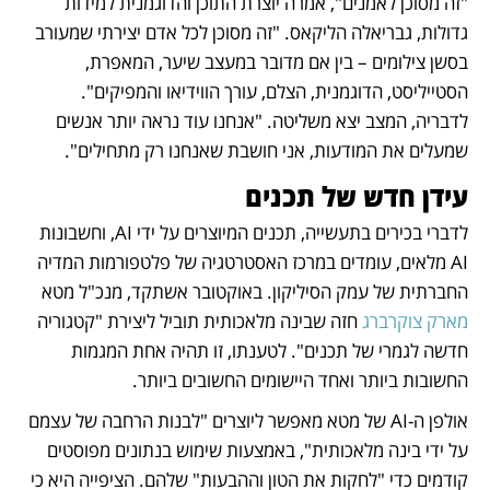
"זה מסוכן לאמנים", אמרה יוצרת התוכן והדוגמנית למידות 
גדולות, גבריאלה הליקאס. "זה מסוכן לכל אדם יצירתי שמעורב 
בסשן צילומים – בין אם מדובר במעצב שיער, המאפרת, 
הסטייליסט, הדוגמנית, הצלם, עורך הווידיאו והמפיקים". 
לדבריה, המצב יצא משליטה. "אנחנו עוד נראה יותר אנשים 
שמעלים את המודעות, אני חושבת שאנחנו רק מתחילים". 
עידן חדש של תכנים
לדברי בכירים בתעשייה, תכנים המיוצרים על ידי AI, וחשבונות 
AI מלאים, עומדים במרכז האסטרטגיה של פלטפורמות המדיה 
החברתית של עמק הסיליקון. באוקטובר אשתקד, מנכ"ל מטא 
מארק צוקרברג
 חזה שבינה מלאכותית תוביל ליצירת "קטגוריה 
חדשה לגמרי של תכנים". לטענתו, זו תהיה אחת המגמות 
החשובות ביותר ואחד היישומים החשובים ביותר. 
אולפן ה-AI של מטא מאפשר ליוצרים "לבנות הרחבה של עצמם 
על ידי בינה מלאכותית", באמצעות שימוש בנתונים מפוסטים 
קודמים כדי "לחקות את הטון וההבעות" שלהם. הציפייה היא כי 