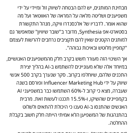
מבחינת המותגים, יש להם הבטחה לשיווק זול ומיידי על ידי 
משפיענים ושליטה מלאה על המראה של האווטאר ועל מה 
שהוא אומר. לדבריו של אלכסנדרו וויקה, מנהל התקשורת 
בסטארט-אפ Synthesia, מדובר ב"שובר שיוויון" שמאפשר גם 
למותגים הקטנים שאין להם תקציבים נרחבים להרשות לעצמם 
"קמפיין מלוטש ובאיכות גבוהה". 
אך השינוי הזה מעורר חשש בקרב חלק מהמשפיענים האנושיים, 
במיוחד אלה שלא מעוניינים להשתמש ב-AI בהליך יצירת 
התכנים שלהם, שיוחלפו בקרוב. סקר שנערך בקרב 500 אנשי 
שיווק על ידי Influencer Marketing Hub ופורסם בשנה 
שעברה, מצא כי קרוב ל-60% השתמשו כבר במשפיעני AI 
בקמפיינים שהשיקו, ו-15.5% תכננו לעשות זאת. מרבית 
האנשים שהתנסו ב-AI טענו כי היכולת להתאים ולשלוט 
בהתנהגות של המשפיען הלא אמיתי הייתה חלק חשוב בקבלת 
ההחלטה. 