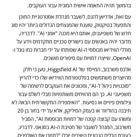
בהמשך תהיה התאמה אישית המונית עבור העוקבים. 
עם זאת, אדריאן להנס, לשעבר מנהלת אסטרטגיית התוכן 
והתפעול בטיקטוק, טוענת שהמנצחים הגדולים ביותר יהיו סוג 
חדש של משפיענים, אותם היא מכנה "אמני AI". לדבריה, 
מדובר יהיה באנשים עם כישורים טכניים מתקדמים וידע על 
מודלי הווידיאו מבוססי ה-AI שפותחו על ידי חברות כמו גוגל ו-
OpenAI, שייצרו דמויות עם סיפורים מושכים. 
אלכס משרבוב, המייסד של Higgsfield AI, טען כי חלק 
מהיוצרים משתמשים בפלטפורמת הווידיאו שלו כדי להריץ 
"סוכנויות ניהול ל-AI", ומכוונים את העוקבים לרשימה של 
משפיעני AI. כך הם מרוויחים משותפויות מבלי לשלם עבור 
צילומים פיזיים או נסיעות. "האימפריה התקשורתית הבאה לא 
תיבנה בהוליווד או בעמק הסיליקון, אלא על ידי בחור בן 20 
ומשהו עם קבוצה קטנה של דמויות מבוססות AI", הסביר 
משרבוב, המנהל לשעבר של חטיבת ה-AI בסנאפ. לדבריו, 
בעזרת הכלים הנכונים היוצרים יוכלו "לתמרן את האולפנים, 