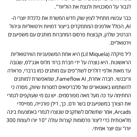
לגבור על הסוכנויות ולנצח את הוליווד". 
כבר עכשיו מתחיל לצוץ שוק חדש המשרת את כלכלת יוצרי ה-
AI, הכולל אולפנים המתמקדים בייצור דמויות וירטואליות וניהול 
הנרטיב שלהן, וקבוצות פרסום המחברות מותגים עם משפיענים 
וירטואליים. 
ליל מיקלה (Lil Miquela) היא אחת המשפעניות הווירטואליות 
הראשונות. היא נוצרה על ידי חברת ברוד מלוס אנג'לס, שגובה 
עד מאות אלפי דולרים לשת"פים עם מותגים כמו ברברי, פראדה 
וז'יבנשי. חברה אחרת, Fameflow AI, שמאפשרת למותגים 
להשתמש באווטארים של סלבריטאים למטרות שיווק, מסרה כי 
החתימה עד כה מעל מאה מפורסמים. יש גם מי שעוקפים לגמרי 
את הצורך במשפיענים בשר ודם. כך, דילן פורנייה, ממייסדי 
Arcads, אמר שתשלום לשחקנים שנוצרו לגמרי באמצעות בינה 
מלאכותית כדי ליצור פרסומות קצרות עולה "10 יורו לעומת 300 
יורו" עם יוצר אמיתי.