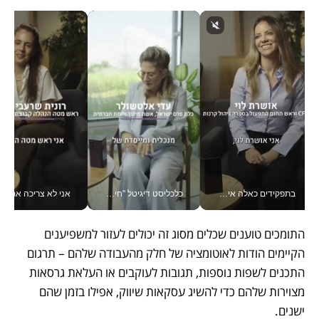
בתפקידים כאלה אי אפשר לחכות: אושרת לוי מניעה השקעות ענק מהטלפון_v
כלכליסט דיגיטל "חינוך הוא המשימה של החיים שלי"_v
אני לא צריכה את המשרד:
התומכים טוענים שכלים מסוג זה יכולים לעזור למשפיענים 
הקיימים הודות לאוטומציה של חלק מהעבודה שלהם – תרגום 
התכנים לשפות נוספות, תגובות לעוקבים או העלאת גרסאות 
מצוירות שלהם כדי להשיג עסקאות שיווק, אפילו בזמן שהם 
ישנים. 