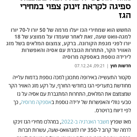
ספיגה לקראת זינוק צפוי במחירי
הגז
החשש הוא שמחירי הגז יעלו מרמה של 50 יורו ל-70 יורו
למגה-וואט שעה, זאת לאחר שעמדו על ממוצע של 18
יורו לפני מגפת הקורונה. ברקע, צמצום המלאים בשל מזג
האוויר הקר, התחרות הגוברת עם אסיה והאפשרות
לירידה נוספת באספקה מרוסיה
חדשות חוץ
|
09:21, 07.12.24
סקטור התעשייה באירופה מתכונן למכה נוספת בדמות עלייה 
נפתח בכרטיסייה חדשה
נפתח בכרטיסייה חדשה
מחודשת בתעריפי הגז בחודשי החורף, על רקע מזג האוויר הקר 
שמצמצם את המלאים, התחרות המתגברת עם אסיה על גז 
טבעי נוזלי והאפשרות של ירידה נוספת ב
אספקה מרוסיה
, כך 
לפי דיווח ברויטרס. 
מאז שפרץ 
משבר האנרגיה ב-2022
, במהלכו מחירי הגז זינקו 
לרמה של קרוב ל-350 יורו למגהוואט-שעה, עשרות חברות 