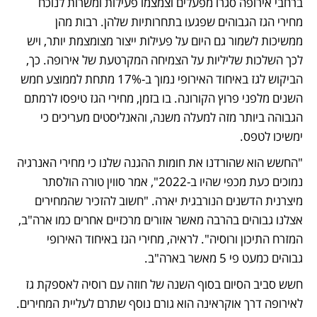
ברחבי אירופה סגרו מפעלים וצמצמו פעילות ומשרות לנוכח 
מחירי הגז הגבוהים שפגעו בתחרותיות שלהן. רבות מהן 
ממשיכות לשמור גם היום על פעילות ייצור מצומצמת יותר, ויש 
לכך השלכות שליליות על הצמיחה המקרטעת של אירופה. כך, 
הביקוש לגז באיחוד האירופי נמוך ב-17% מתחת לממוצע חמש 
השנים מלפני פרוץ הקורונה. בו בזמן, מחירי הגז טיפסו לרמתם 
הגבוהה ביותר מזה למעלה משנה, והאנליסטים מעריכים כי 
ימשיכו לטפס. 
"החשש הוא שהורדנו את חומות ההגנה שלנו כי מחירי האנרגיה 
נמוכים כעת מכפי שהיו ב-2022", אמר סווין טורה הולסתר 
מיצרנית הדשנים הנורבגית יארה. "חשוב להזכיר שהמחירים 
אצלנו גבוהים בהרבה מאשר אזורים מרכזיים אחרים כמו ארה"ב, 
המזרח התיכון ורוסיה". לראיה, מחירי הגז באיחוד האירופי 
גבוהים כמעט פי 5 מאשר בארה"ב. 
חשש סביב הסיום בסוף השנה של חוזה עם רוסיה לאספקת גז 
לאירופה דרך אוקראינה הוא גורם נוסף שתרם לעליית המחירים. 