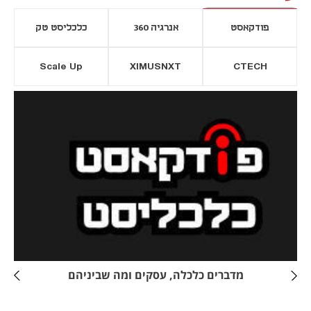
פודקאסט
אנרגיה 360
כלכליסט טק
Scale Up
XIMUSNXT
CTECH
יסייה חדשה
נפתח בכרטיסייה חדשה
מדברים כלכלה, עסקים ומה שביניהם