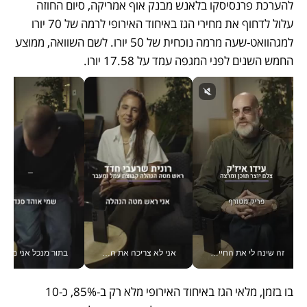
להערכת פרנסיסקו בלאנש מבנק אוף אמריקה, סיום החוזה 
עלול לדחוף את מחירי הגז באיחוד האירופי לרמה של 70 יורו 
למגהוואט-שעה מרמה נוכחית של 50 יורו. לשם השוואה, ממוצע 
החמש השנים לפני המגפה עמד על 17.58 יורו. 
זה שינה לי את החיים: איך עידו איז'ק הופך את הסמארטפון לכלי צילום מקצועי_v
אני לא צריכה את המשרד: רונית שרעבי-חדד מנהלת ארגון של 30000 עובדים מכל מקום_v
בתור מנכל אני מקבל מאות הח
בו בזמן, מלאי הגז באיחוד האירופי מלא רק ב-85%, כ-10 