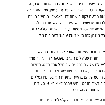
לנושאי המזרח התיכון. "האיראנים מבינים היטב שאם הם יגבו באופן חד צדדי אגרות במצר, זה 
יתפרש בעולם כסחיטה, ולכן הם מנסים להקים מנגנון מוסדר ומשותף עם עומאן. שרי התחבורה 
של איראן ועומאן נפגשו בשבוע שעבר ויצאה הודעה לקונית שהם 'דנו באפשרויות השונות'. זה 
הספיק לטראמפ בשביל לאיים על עומאן, למרות שרשמית היא הצהירה שהיא מתנגדת לגביית 
האגרות. צריך לזכור שביום רגיל עוברות בהורמוז 130-140 ספינות, וגביית אגרות יכולה להיות 
בוננזה - ואני לא חושב שעומאן תתנגד. אבל מנגנון כזה כן יציב את עומאן במתיחות מול 
התמונה מבחינת עומאן מורכבת, כשמצד אחד חוסר היציבות האזורי פוגע בה ומנגד היא 
מרוויחה מעליית מחירי הנפט, אבל הגישה הייחודית שלה לים הערבי מעניקה לה יתרון. "עומאן 
כולה נמצאת מחוץ למפרץ", אומר פסקין. "יש לה שלושה נמלי ים שם כולל אחד חדש, הדוקום, 
שנחנך רק לפני שנתיים. העומאנים ראו את זה קודם, את הבעייתיות שעלולה להיווצר – והם 
מציעים אלטרנטיבה, מעקף למצר הורמוז. הדגש שלהם בראייה עתידית הוא בפיתוח נמלי ים 
ובלוגיסטיקה". עומאן היא לא שחקנית שולית בשוק הנפט – היא אמנם לא איראן או סעודיה, 
 בהכנסות מיצוא נפט. 
עומאן יוצאת דופן לעומת שכנותיה – שלטונה יציב והיא לא נוטה להיקלע לסכסוכים עם 