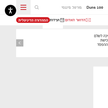
Duns 100
פורטל פיננסי
נפתח בכרטיסייה חדשה
הדואר האדום
ועידות
המהדורה הדיגיטלית
יכה לשלם
כישת
BASE: ההפסד
הרבעוני זינק ל-76