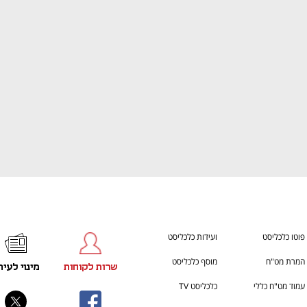
ענף במתח גבוה
מדברים כלכלה, עסקים ומה שב
פוטו כלכליסט
ועידות כלכליסט
המרת מט"ח
מוסף כלכליסט
שרות לקוחות
מינוי לעית
עמוד מט"ח כללי
כלכליסט TV