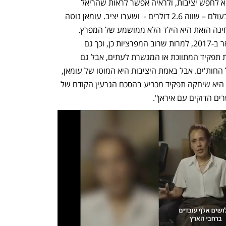
המדינות השכנות. "התפיסה של עומאן היא לחפש יציבות, ולראיה אפשר לראות שהריאל 
העומאני הוא אחד המטבעות הכי חזקים בעולם – שווה 2.6 דולרים -  ושערו יציב. עומאן נוטה 
להשאיר דלת פתוחה לכל הצדדים - מהבחינה הזאת היא הילד הלא ממושמע של המפרץ. 
למשל, עומאן לא הצטרפה לחרם על קטאר ב-2017, למרות שרוב המפרציות כן, וכך גם 
במלחמה מול תימן. עומאן נוטה לתפוס את תפקיד המתווכת או המגשרת לעתים, אבל גם 
מואשמת בעצימת עין אל מול העוינות של החות'ים. אבל באמת היציבות היא המוטו של עומאן, 
היא שומרת על קשרים טובים עם ארה"ב, היא שיחקה תפקיד מכריע בהסכם הגרעין הקודם של 
ים הדוקים עם איראן".