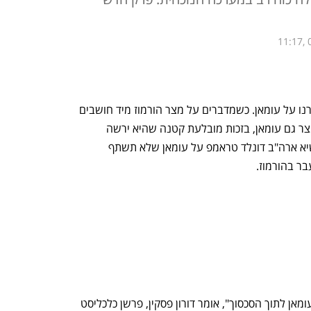
11:17, 
 דיברנו על עומאן. כשמדברים על מצר הורמוז מיד חושבים 
על איראן, אבל ביחד איתה שולטת על המצר גם עומאן, בזכות מובלעת קטנה שהיא ירשה 
מהממשל הבריטי. בשבוע שעבר איים נשיא ארה"ב דונלד טראמפ על עומאן שלא תשתף 
בר בהורמוז. 
"האיראנים הם אלה שמנסים למשוך את עומאן לתוך הסכסוך", אומר דורון פסקין, פרשן כלכליסט 