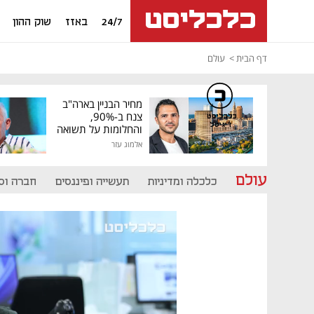
24/7
באזז
שוק ההון
דף הבית
עולם
מחיר הבניין בארה"ב
צנח ב-90%,
כלכליסט
דיגיטל
והחלומות על תשואה
גבוהה התנפצו
אלמוג עזר
עולם
כלכלה ומדיניות
תעשייה ופיננסים
חברה וס