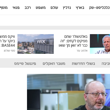
כלכליסט-טק
בארץ
נדל"ן
עולם
משפט
רכב
פנאי
מוסף
באלטשולר שחם
וויקס ממש
מפיקים לקחים: "זה
ביוקר על ר
כבר לא 'וואן מן' שואו
44
של גילעד"
אלמוג עזר
סופי שולמן
מיליון דולר
ביבה
בשולי החדשות
משבר האקלים
פיננשל טיימס