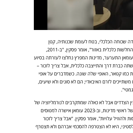
אלא שכוחה של עומאן מפתיע בשל העובדה שכוחה הכלכלי, בטח לעומת שכנותיה, קטן 
משמעותית – "עומאן ובחריין הן המדינות החלשות כלכלית באזור", אומר פסקין, "ב-2011, 
כשהחל האביב הערבי והמצב השלטוני בעומאן התערער, מדינות המפרץ נחלצו לעזרתה בסיוע 
כלכלי של 10 מיליארד דולר. מאז עומאן עשתה כברת דרך והתייצבה כלכלית, אבל צריך לזכור – 
היא לא מדינה נוצצת כמו דובאי, לא פזרנית כמו קטאר, האופי שלה שונה. כשמדברים על אופי 
יש כאן מאפיין דתי - חלק ניכר מהעומאנים משתייכים לזרם האיבאדי; הם לא סונים ולא שיעים, 
גמטי".
בכל הקשור לישראל, יש יחסים מסוימים בין הצדדים אבל לא כאלה שמתקרבים לנורמליזציה של 
הסכמי אברהם. "היו ביקורים דיפלומטיים של ראשי מדינות, וב-2023 עומאן אישרה למטוסים 
ישראליים לטוס מעל שטחה כדי לקצר טיסות ולהוזיל עלויות", אומר פסקין. "אבל צריך לזכור 
שעומאן מאוד עקבית ומחויבת לנושא הפלסטיני, היא לא הצטרפה להסכמי אברהם ולא תצטרף 