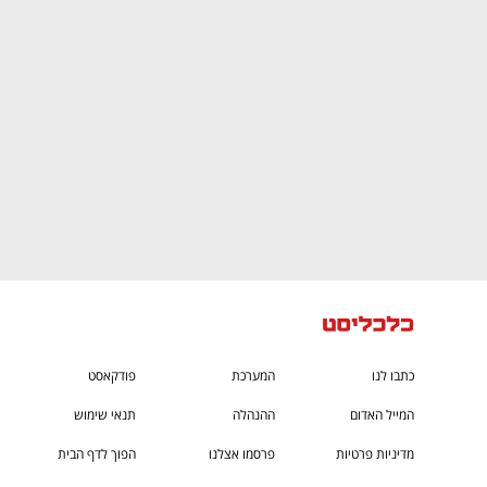
CTech – the
הבית של ההייטק הישראלי
כתבו לנו
המערכת
פודקאסט
המייל האדום
ההנהלה
תנאי שימוש
מדיניות פרטיות
פרסמו אצלנו
הפוך לדף הבית