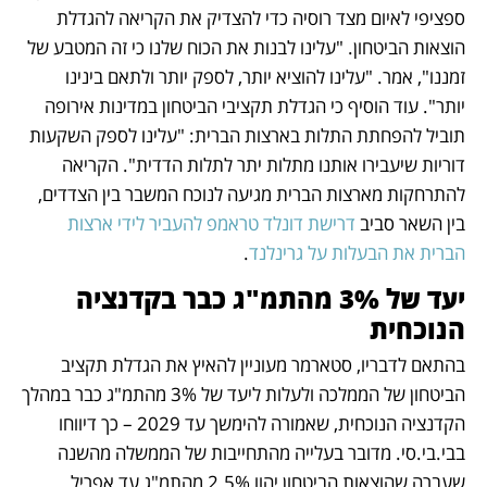
ספציפי לאיום מצד רוסיה כדי להצדיק את הקריאה להגדלת 
הוצאות הביטחון. "עלינו לבנות את הכוח שלנו כי זה המטבע של 
זמננו", אמר. "עלינו להוציא יותר, לספק יותר ולתאם בינינו 
יותר". עוד הוסיף כי הגדלת תקציבי הביטחון במדינות אירופה 
תוביל להפחתת התלות בארצות הברית: "עלינו לספק השקעות 
דוריות שיעבירו אותנו מתלות יתר לתלות הדדית". הקריאה 
להתרחקות מארצות הברית מגיעה לנוכח המשבר בין הצדדים, 
בין השאר סביב 
דרישת דונלד טראמפ להעביר לידי ארצות 
הברית את הבעלות על גרינלנד
.
יעד של 3% מהתמ"ג כבר בקדנציה 
הנוכחית
בהתאם לדבריו, סטארמר מעוניין להאיץ את הגדלת תקציב 
הביטחון של הממלכה ולעלות ליעד של 3% מהתמ"ג כבר במהלך 
הקדנציה הנוכחית, שאמורה להימשך עד 2029 – כך דיווחו 
בבי.בי.סי. מדובר בעלייה מהתחייבות של הממשלה מהשנה 
שעברה שהוצאות הביטחון יהוו 2.5% מהתמ"ג עד אפריל 