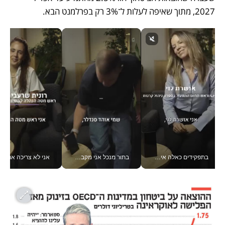
2027, מתוך שאיפה לעלות ל־3% רק בפרלמנט הבא.
בתפקידים כאלה אי אפשר לחכות: אושרת לוי מניעה השקעות ענק מהטלפון_v
בתור מנכל אני מקבל מאות החלטות ביום, וה- Galaxy Z Fold8 Ultra עוזר לי לחתוך אותן מהר יותר_v
אני לא צריכה את המשרד: