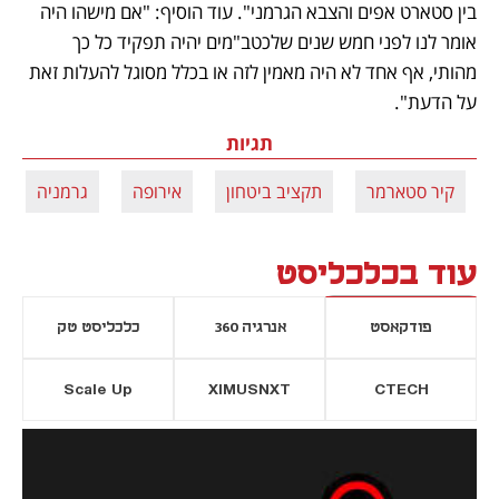
בין סטארט אפים והצבא הגרמני". עוד הוסיף: "אם מישהו היה 
אומר לנו לפני חמש שנים שלכטב"מים יהיה תפקיד כל כך 
מהותי, אף אחד לא היה מאמין לזה או בכלל מסוגל להעלות זאת 
על הדעת".
תגיות
קיר סטארמר
תקציב ביטחון
אירופה
גרמניה
עוד בכלכליסט
פודקאסט
אנרגיה 360
כלכליסט טק
Scale Up
XIMUSNXT
CTECH
יסייה חדשה
נפתח בכרטיסייה חדשה