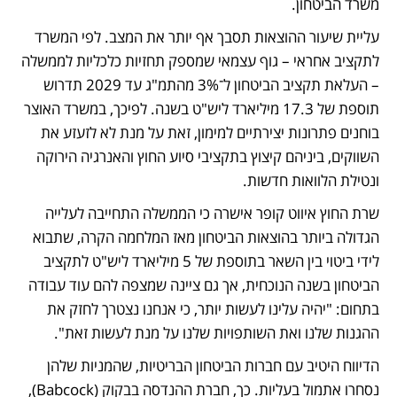
משרד הביטחון.
עליית שיעור ההוצאות תסבך אף יותר את המצב. לפי המשרד 
לתקציב אחראי – גוף עצמאי שמספק תחזיות כלכליות לממשלה 
– העלאת תקציב הביטחון ל־3% מהתמ"ג עד 2029 תדרוש 
תוספת של 17.3 מיליארד ליש"ט בשנה. לפיכך, במשרד האוצר 
בוחנים פתרונות יצירתיים למימון, זאת על מנת לא לזעזע את 
השווקים, ביניהם קיצוץ בתקציבי סיוע החוץ והאנרגיה הירוקה 
ונטילת הלוואות חדשות.
שרת החוץ איווט קופר אישרה כי הממשלה התחייבה לעלייה 
הגדולה ביותר בהוצאות הביטחון מאז המלחמה הקרה, שתבוא 
לידי ביטוי בין השאר בתוספת של 5 מיליארד ליש"ט לתקציב 
הביטחון בשנה הנוכחית, אך גם ציינה שמצפה להם עוד עבודה 
בתחום: "יהיה עלינו לעשות יותר, כי אנחנו נצטרך לחזק את 
ההגנות שלנו ואת השותפויות שלנו על מנת לעשות זאת".
הדיווח היטיב עם חברות הביטחון הבריטיות, שהמניות שלהן 
נסחרו אתמול בעליות. כך, חברת ההנדסה בבקוק (Babcock), 