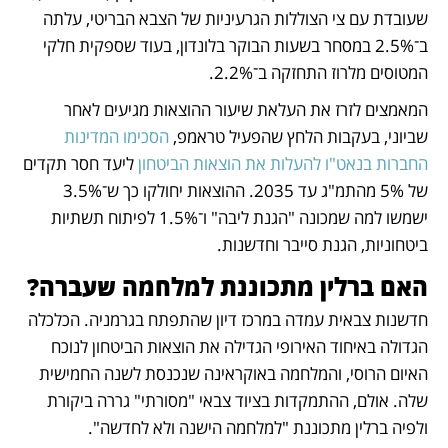
שעובדת עם צי הצוללות הגרעיניות של הצבא הבריטי, עלתה 
ב־2.5% במסחר בשעות הבוקר בלונדון, בעוד שספקית חלקי 
המטוסים מלרוז התחזקה ב־2.2%.
המאמצים לזרז את העלאת שיעור ההוצאות מגיעים לאחר 
שביוני, בעקבות הלחץ שהפעיל טראמפ, 
הסכימו המדינות 
החברות בנאט"ו להעלות את הוצאות הביטחון
 ליעד חסר תקדים 
של 5% מהתמ"ג עד 2035. ההוצאות יחולקו כך ש־3.5% 
ישמשו למה שמכונה "הגנת ליבה" ו־1.5% לפיתוח תשתיות 
ביטחוניות, הגנת סייבר וחדשנות.
האם ברלין מתכוננת למלחמה שעברה?
חדשנות צבאית עמדה במרכז דיון שהתפתח בגרמניה. הכלכלה 
הגדולה באיחוד האירופי הגדילה את הוצאות הביטחון לנוכח 
האיום הרוסי, והמלחמה באוקראינה שנכנסת לשנה החמישית 
שלה. אולם, ההתמקדות בציוד צבאי "מסורתי" גררה ביקורת 
ולפיה ברלין מתכוננת "למלחמה הישנה ולא לחדשה".