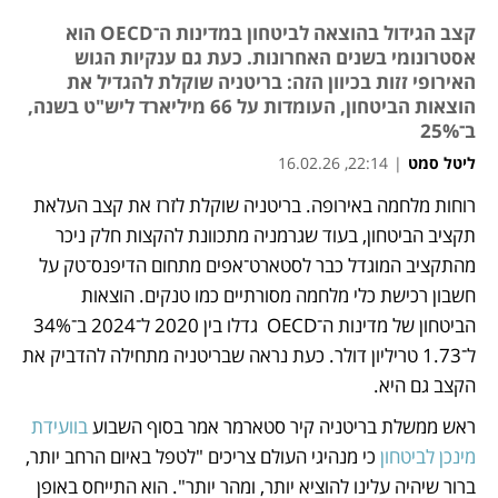
קצב הגידול בהוצאה לביטחון במדינות ה־OECD הוא
אסטרונומי בשנים האחרונות. כעת גם ענקיות הגוש
האירופי זזות בכיוון הזה: בריטניה שוקלת להגדיל את
הוצאות הביטחון, העומדות על 66 מיליארד ליש"ט בשנה,
ב־25%
ליטל סמט
|
22:14, 16.02.26
רוחות מלחמה באירופה. בריטניה שוקלת לזרז את קצב העלאת 
נפתח בכרטיסייה חדשה
נפתח בכרטיסייה חדשה
נפתח בכרטיסייה חדשה
תקציב הביטחון, בעוד שגרמניה מתכוונת להקצות חלק ניכר 
מהתקציב המוגדל כבר לסטארט־אפים מתחום הדיפנס־טק על 
חשבון רכישת כלי מלחמה מסורתיים כמו טנקים. הוצאות 
הביטחון של מדינות ה־OECD  גדלו בין 2020 ל־2024 ב־34% 
ל־1.73 טריליון דולר. כעת נראה שבריטניה מתחילה להדביק את 
הקצב גם היא. 
ראש ממשלת בריטניה קיר סטארמר אמר בסוף השבוע 
בוועידת 
מינכן לביטחון
 כי מנהיגי העולם צריכים "לטפל באיום הרחב יותר, 
ברור שיהיה עלינו להוציא יותר, ומהר יותר". הוא התייחס באופן 