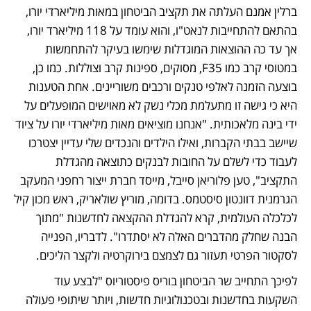
ברלין אמנם העלתה את תקציב הביטחון במאות מיליארדי יורו, 
בהתאם להתחייבות לנאט"ו, והוא עומד על 118 מיליארד יורו, 
אך עד כה ההוצאות המוגדלות שימשו בעיקר להתחמשות 
במטוסי קרב כמו F35, מסוקים, ספינות קרב וצוללות. כמו כן, 
בוצעה הזמנה לאלפי טנקים ורכבים משוריינים. אחת הטענות 
היא כי גישה זו מתעלמת מכלי נשק לא מאוישים המופעלים על 
ידי בינה מלאכותית. "אנחנו מוציאים מאות מיליארדי יורו על ציוד 
שיישב בבתי הקברות, ואילו הילדים והנכדים שלי עדיין יצטרכו 
לעבוד כדי לשלם על החובות לבנקים כתוצאה מהגדלת 
התקציב", טען פלוריאן סייבל, מייסד חברת ייצור רחפני המעקב 
הגרמנית דוונטון סיסטמס. בדומה, מוריץ שולאריק, ראש מכון קיל 
לכלכלה העולמית, קרא להגדלת ההקצאה לחדשנות "מתוך 
הבנה שחלק מהדברים האלה לא יסתדרו". לדבריו, הפנייה 
לסקטור הפרטי תעזור גם לצמצם בירוקרטיה ולקצר הליכים.
לפיכך התחייב שר הביטחון בוריס פיסטוריוס "לבצע עוד 
השקעות בחדשנות ובטכנולוגיות חדשות, ויותר שיתופי פעולה 