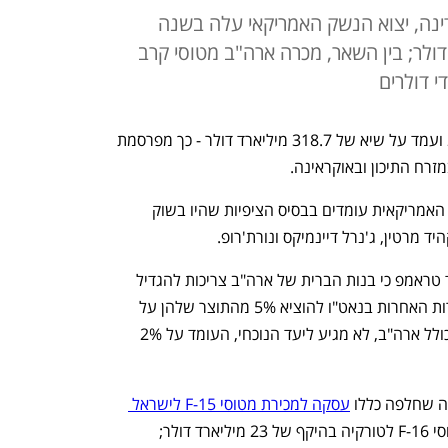
נה, יצוא הנשק האמריקאי עלה בשנה
ל 318.7 מיליארד דולר; בין השאר, מכרה ארה"ב מטוסי קרב
י דולרים
יצוא הנשק מארה"ב זינק ב-29% ב-2024 ועמד על שיא של 318.7 מיליארד דולר - כך מפרסמת 
זרח התיכון ובאוקראינה. 
הנתונים  שפרסמה היום מחלקת המדינה האמריקאית עומדים בבסיס הציפיות שהיו בשוק 
ד מרטין, ג'נרל דיינמיקס ונורת'רופ. 
במסגרת קמפיין הבחירות שלו, אמר דונלד טראמפ כי בנות הברית של ארה"ב צריכות להגדיל 
את הוצאותיהן על נשק. לדבריו, על החברות האחרות בנאט"ו להוציא 5% מהתוצר שלהן על 
רכישת כלי נשק - כיום אף מדינה בארגון, כולל ארה"ב, לא מגיע ליעד הנוכחי, העומד על 2% 
ה שחלפה כללו 
עסקה למכירת מטוסי F-15 לישראל 
ב-18.8 מיליארד דולר; עסקה למכירת מטוסי F-16 לטורקיה בהיקף של 23 מיליארד דולר; 