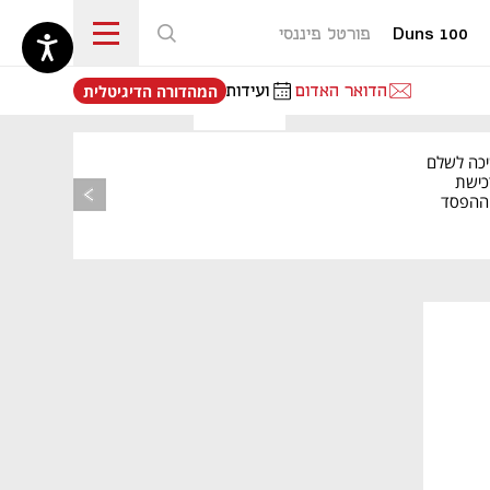
Duns 100
פורטל פיננסי
נפתח בכרטיסייה חדשה
הדואר האדום
ועידות
המהדורה הדיגיטלית
יכה לשלם
כישת
BASE: ההפסד
הרבעוני זינק ל-76