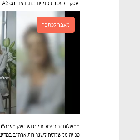
ועסקה למכירת טנקים מדגם אברמס M1A2 לרומניה בהיקף של 2.5 מיליארד דולר. 
מעבר לכתבה