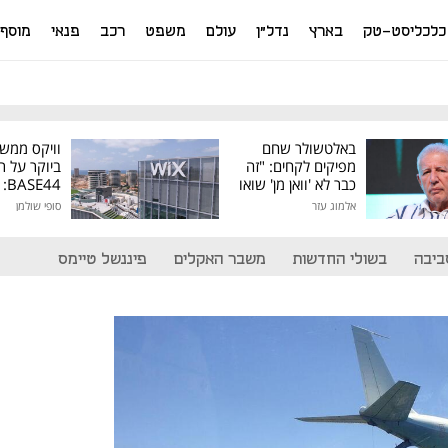
כלכליסט-טק
בארץ
נדל"ן
עולם
משפט
רכב
פנאי
מוסף
באלטשולר שחם
וויקס ממש
מפיקים לקחים: "זה
ביוקר על ר
כבר לא 'וואן מן' שואו
44
של גילעד"
אלמוג עזר
סופי שולמן
מיליון דולר
ביבה
בשולי החדשות
משבר האקלים
פיננשל טיימס