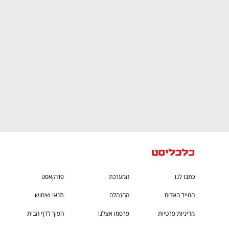
CTech – the
הבית של ההייטק הישראלי
כתבו לנו
המערכת
פודקאסט
המייל האדום
ההנהלה
תנאי שימוש
מדיניות פרטיות
פרסמו אצלנו
הפוך לדף הבית