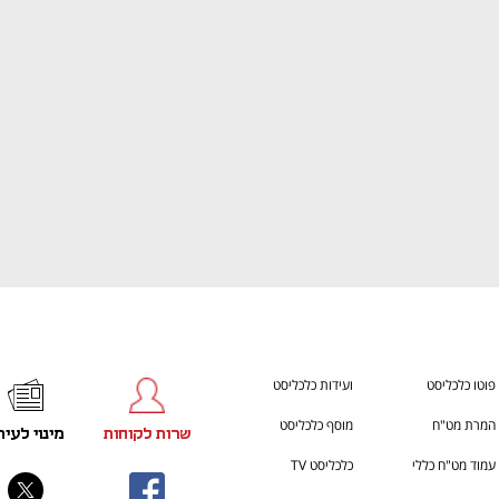
ענף במתח גבוה
מדברים כלכלה, עסקים ומה שב
פוטו כלכליסט
ועידות כלכליסט
המרת מט"ח
מוסף כלכליסט
שרות לקוחות
מינוי לעית
עמוד מט"ח כללי
כלכליסט TV