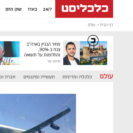
24/7
באזז
שוק ההון
דף הבית
עולם
מחיר הבניין בארה"ב
צנח ב-90%,
כלכליסט
דיגיטל
והחלומות על תשואה
גבוהה התנפצו
אלמוג עזר
עולם
כלכלה ומדיניות
תעשייה ופיננסים
חברה וס