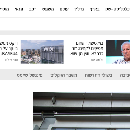
כלכליסט-טק
בארץ
נדל"ן
עולם
משפט
רכב
פנאי
מוסף
באלטשולר שחם
וויקס ממש
מפיקים לקחים: "זה
ביוקר על ר
כבר לא 'וואן מן' שואו
44
של גילעד"
אלמוג עזר
סופי שולמן
מיליון דולר
ביבה
בשולי החדשות
משבר האקלים
פיננשל טיימס