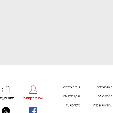
ענף במתח גבוה
מדברים כלכלה, עסקים ומה שב
פוטו כלכליסט
ועידות כלכליסט
המרת מט"ח
מוסף כלכליסט
שרות לקוחות
מינוי לעית
עמוד מט"ח כללי
כלכליסט TV