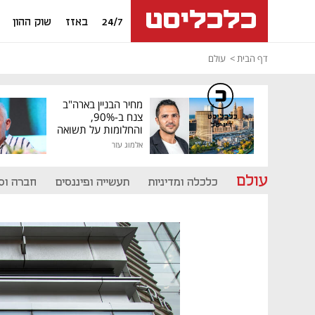
24/7
באזז
שוק ההון
דף הבית
עולם
מחיר הבניין בארה"ב
צנח ב-90%,
כלכליסט
דיגיטל
והחלומות על תשואה
גבוהה התנפצו
אלמוג עזר
עולם
כלכלה ומדיניות
תעשייה ופיננסים
חברה וס