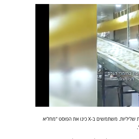
על אף הכוונות הפוסט זכה בעיקר לתגובות שליליות. משתמשים ב-X כינו את הפוסט "מחליא 
 