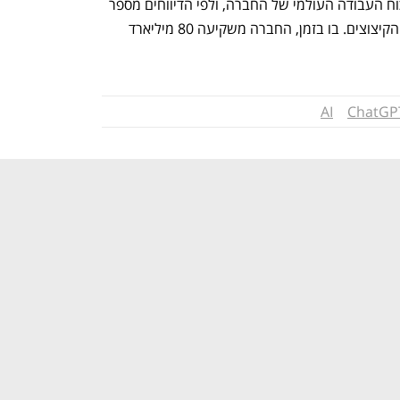
הפיטורים במיקרוסופט חלים על כ-4% מכוח העבודה העולמי של החברה, ולפי הדיווחים מספר 
פרוייקטים של משחקי מחשב בוטלו בשל הקיצוצים. בו בזמן, החברה משקיעה 80 מיליארד 
AI
ChatGP