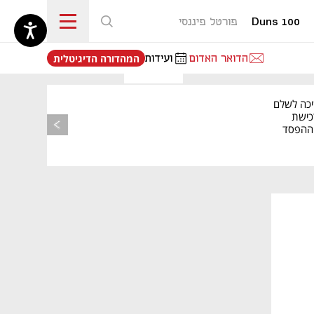
Duns 100
פורטל פיננסי
נפתח בכרטיסייה חדשה
הדואר האדום
ועידות
המהדורה הדיגיטלית
יכה לשלם
כישת
BASE: ההפסד
הרבעוני זינק ל-76