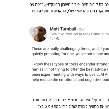
פרומפטים שיאפשרו למודלי ה-AI לסייע בכתיבת קורות חיים וסידור חשבון הלינקדאין. "נסח את 
החלק 'אודות' בעמוד הלינקדאין שלי כך שיתמקד בסגנון הניהולי שלי, התארים והחזון לפיתוח 
בנוגע לעידוד נפשי, הוא הציע לכתוב משהו בסגנון: "מאז שפוטרתי אני מתמודד עם תסמונת 
 את החוויה בצורה שתזכיר לי במה אני טוב?"