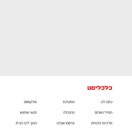
CTech – the
הבית של ההייטק הישראלי
כתבו לנו
המערכת
פודקאסט
המייל האדום
ההנהלה
תנאי שימוש
מדיניות פרטיות
פרסמו אצלנו
הפוך לדף הבית