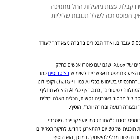
כמו ChatGPT שיאפשרו קבלת עצות מועילות החל מתמיכה
ין. הפוסט זכה לשלל תגובות שליליות
 של כ-9,000 עובדים, ואחד הבכירים בחברה מצא דרך לעודד 
מאט טרנבול, מפיק בכיר באולפני המשחקים של Xbox, שגם שם פוטרו אנשים כחלק 
 הציע פרומפטים אפשריים לשימוש 
בצ'טבוטים
 כמו 
chatGPT שיאפשרו קבלת עצות מועילות. "התנסיתי בשימוש בכלי AI כמו chatGPT וקופיילוט 
כדי להוריד את הנטל הרגשי והקוגניטיבי המתלווה לפיטורים", כתב. "אף כלי AI הוא לא תחליף 
לקול שלכם או לניסיון שצברתם. אך בתקופה של מחסור באנרגיה נפשית, הכלים האלה יכולים 
בצורה רגועה וברורה יותר", הוסיף. 
כך, בנוגע לעצות קריירה הציע טרנבול פרומפט בסגנון: "התנהג כמו יועץ קריירה. פוטרתי 
מעבודה בתעשיית הגיימינג. עזור לי לבנות תוכנית של 30 יום להתארגן מחדש, לחקור תפקידים 
חדשים ולהתחיל להגיש מועמדויות למשרות חדשות מבלי להישחק". כמו כן, הוא הוסיף 