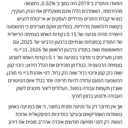
התאדו והתמ"ג ב־2019 היה נמוך ב־0.02%, כתוצאה 
מההדממה. האומדנים הללו אינם משקללים את הנזק העקיף, 
כמו אי־קבלת היתרים פדרליים לעסקים או אי־יכולת להגיש 
בקשות להלוואות פדרליות. בגולדמן זאקס מעריכים כי ההשפעה 
הישירה תהיה פגיעה של 0.15 נקודות האחוז בצמיחה הריאלית 
של התמ"ג (במונחים שנתיים) ברבעון הרביעי של 2025, עם 
התאוששות שווה בתמ"ג ברבעון הראשון של 2026. בג'יי.פי 
מורגן מעריכים כי מדובר בפגיעה של 0.1 נקודות האחוז לשבוע 
בצמיחה הרבעונית. בגולדמן מזכירים את הכלל הידוע: כיבוי קטן 
שווה נזק קטן וכיבוי גדול שווה נזק גדול. לפי אזהרת ג'יי.פי מורגן, 
ההשפעה הפעם עלולה להיות חריפה יותר בגלל איום הפיטורים 
ואובדן מקומות עבודה בפועל, העלולים ליצור סיכונים לשוק 
העבודה ולפגוע ברצון לצרוך. 
אך אין מדובר רק על פגיעה זמנית בתוצר, כי אם בפגיעה באמון 
במוסדות האמריקאים ובעיקר במדיניות הפיסקאלית ארוכת 
הטווח. רק לפני חמישה חודשים איבדה ארה"ב סופית את דירוג 