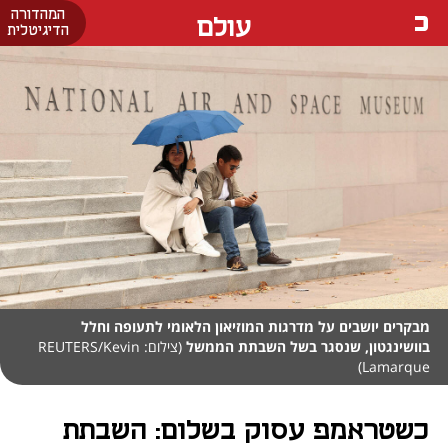
המהדורה
עולם
הדיגיטלית
מבקרים יושבים על מדרגות המוזיאון הלאומי לתעופה וחלל
בוושינגטון, שנסגר בשל השבתת הממשל
(צילום: REUTERS/Kevin
Lamarque)
כשטראמפ עסוק בשלום: השבתת