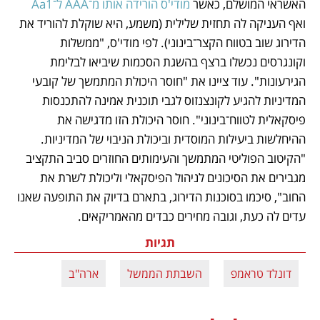
האשראי המושלם, כאשר 
מודי'ס הורידה אותו מ־AAA ל־Aa1 
ואף העניקה לה תחזית שלילית (משמע, היא שוקלת להוריד את 
הדירוג שוב בטווח הקצר־בינוני). לפי מודי'ס, "ממשלות 
וקונגרסים נכשלו ברצף בהשגת הסכמות שיביאו לבלימת 
הגירעונות". עוד ציינו את "חוסר היכולת המתמשך של קובעי 
המדיניות להגיע לקונצנזוס לגבי תוכנית אמינה להתכנסות 
פיסקאלית לטווח־בינוני". חוסר היכולת הזו מדגישה את 
ההיחלשות ביעילות המוסדית וביכולת הניבוי של המדיניות. 
"הקיטוב הפוליטי המתמשך והעימותים החוזרים סביב התקציב 
מגבירים את הסיכונים לניהול הפיסקאלי וליכולת לשרת את 
החוב", סיכמו בסוכנות הדירוג, בתארם בדיוק את התופעה שאנו 
עדים לה כעת, וגובה מחירים כבדים מהאמריקאים. 
תגיות
דונלד טראמפ
השבתת הממשל
ארה"ב