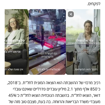
לפקחים. 
חינוך הוא המשישמה של החיים שלי - V
טכנולוגיה זה לא רק בהייטק: גם תעשיית המזון הישראלית מאמצת כלי AI, אוטומציה וניתוח דאטה בזמן אמת
אין שעה שלא התעסקתי במשבר - טל אלכסנדרוביץ’ שגב מנהלת משברים
רכיב מרכזי של ההשבתה הוא הוצאה המונית לחל"ת. ב־2018, 
כ־850 אלף מתוך 2.1 מיליון עובדים פדרליים שאינם עובדי 
דואר, הוצאו לחל"ת. בהשבתה הנוכחית הוצאו לחל"ת כ־45% 
מעובדי משרד הבריאות והרווחה. בה בעת, מצבם טוב מזה של 