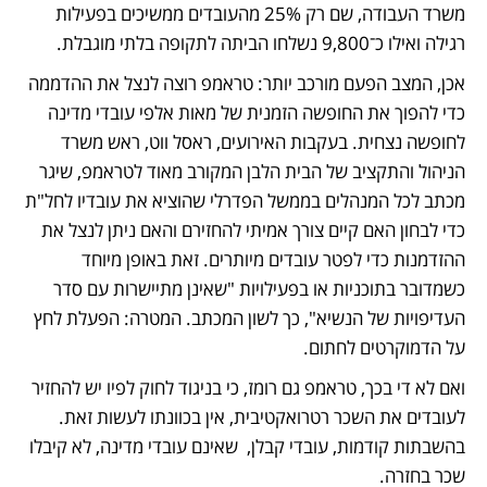
משרד העבודה, שם רק 25% מהעובדים ממשיכים בפעילות 
רגילה ואילו כ־9,800 נשלחו הביתה לתקופה בלתי מוגבלת.
אכן, המצב הפעם מורכב יותר: טראמפ רוצה לנצל את ההדממה 
כדי להפוך את החופשה הזמנית של מאות אלפי עובדי מדינה 
לחופשה נצחית. בעקבות האירועים, ראסל ווט, ראש משרד 
הניהול והתקציב של הבית הלבן המקורב מאוד לטראמפ, שיגר 
מכתב לכל המנהלים בממשל הפדרלי שהוציא את עובדיו לחל"ת 
כדי לבחון האם קיים צורך אמיתי להחזירם והאם ניתן לנצל את 
ההזדמנות כדי לפטר עובדים מיותרים. זאת באופן מיוחד 
כשמדובר בתוכניות או בפעילויות "שאינן מתיישרות עם סדר 
העדיפויות של הנשיא", כך לשון המכתב. המטרה: הפעלת לחץ 
על הדמוקרטים לחתום. 
ואם לא די בכך, טראמפ גם רומז, כי בניגוד לחוק לפיו יש להחזיר 
לעובדים את השכר רטרואקטיבית, אין בכוונתו לעשות זאת. 
בהשבתות קודמות, עובדי קבלן,  שאינם עובדי מדינה, לא קיבלו 
שכר בחזרה.  