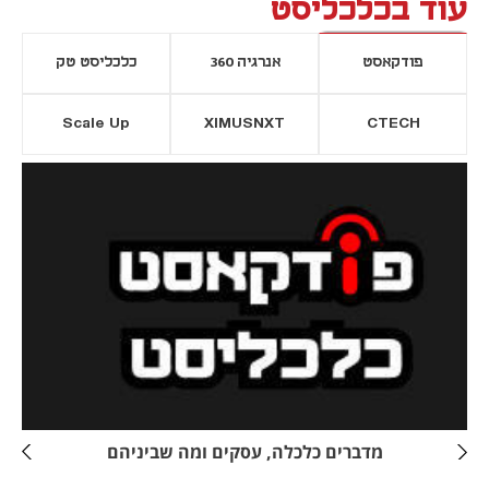
עוד בכלכליסט
פודקאסט
אנרגיה 360
כלכליסט טק
Scale Up
XIMUSNXT
CTECH
יסייה חדשה
נפתח בכרטיסייה חדשה
מדברים כלכלה, עסקים ומה שביניהם