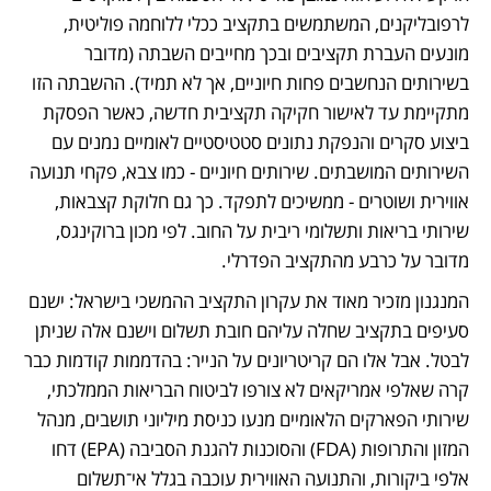
לרפובליקנים, המשתמשים בתקציב ככלי ללוחמה פוליטית, 
מונעים העברת תקציבים ובכך מחייבים השבתה (מדובר 
בשירותים הנחשבים פחות חיוניים, אך לא תמיד). ההשבתה הזו 
מתקיימת עד לאישור חקיקה תקציבית חדשה, כאשר הפסקת 
ביצוע סקרים והנפקת נתונים סטטיסטיים לאומיים נמנים עם 
השירותים המושבתים. שירותים חיוניים - כמו צבא, פקחי תנועה 
אווירית ושוטרים - ממשיכים לתפקד. כך גם חלוקת קצבאות, 
שירותי בריאות ותשלומי ריבית על החוב. לפי מכון ברוקינגס, 
מדובר על כרבע מהתקציב הפדרלי. 
המנגנון מזכיר מאוד את עקרון התקציב ההמשכי בישראל: ישנם 
סעיפים בתקציב שחלה עליהם חובת תשלום וישנם אלה שניתן 
לבטל. אבל אלו הם קריטריונים על הנייר: בהדממות קודמות כבר 
קרה שאלפי אמריקאים לא צורפו לביטוח הבריאות הממלכתי, 
שירותי הפארקים הלאומיים מנעו כניסת מיליוני תושבים, מנהל 
המזון והתרופות (FDA) והסוכנות להגנת הסביבה (EPA) דחו 
אלפי ביקורות, והתנועה האווירית עוכבה בגלל אי־תשלום 