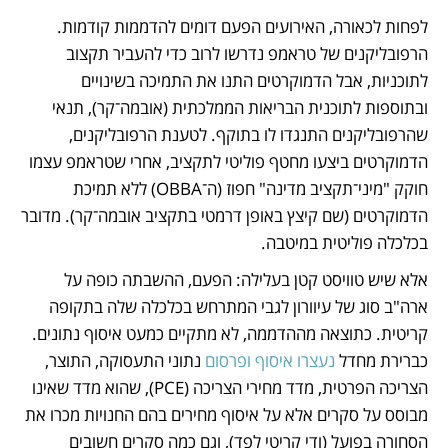
לפחות לכאורה, האירועים הפעם דומים להדממות קודמות. 
הרפובליקנים של טראמפ נדרשו לרוב כדי להעביר תקצוב 
לתוכניות, אבל הדמוקרטים התנו את התמיכה בשינויים 
ובתוספות לתוכנית הבריאות הממלכתית (אובמה־קר), תנאי 
שהרפובליקנים התנגדו לו בתוקף. לטענת הרפובליקנים, 
הדמוקרטים ביצעו מחטף פוליטי לתקציב, אחרי שטראמפ עצמו 
חוקק "מיני־תקציב מדינה" חפוז (ה־OBBA) ללא תמיכת 
הדמוקרטים (שם קיצץ באופן דרמטי בתקציב אובמה־קר). מדובר 
בכלכלה פוליטית במיטבה. 
אלא שיש טוויסט קטן בעלילה: הפעם, ההשבתה כופה על 
ארה"ב סוג של עיוורון לגבי המתרחש בכלכלה שלה בתקופה 
קריטית. כתוצאה מההדממה, לא מתקיים כמעט איסוף נתונים. 
כברירת מחדל 
נעצרו איסוף ופרסום 
נתוני התעסוקה, התוצר, 
הצריכה הפרטית, מדד מחירי הצריכה (PCE), שהוא מדד שאינו 
מבוסס על סקרים אלא על איסוף מחירים בהם החנויות מכרו את 
הסחורה בפועל (ודי קריטי לפד), וגם כמה סקרים חשובים 