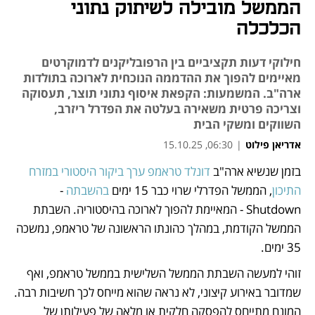
הממשל מובילה לשיתוק נתוני
הכלכלה
חילוקי דעות תקציביים בין הרפובליקנים לדמוקרטים
מאיימים להפוך את ההדממה הנוכחית לארוכה בתולדות
ארה"ב. המשמעות: הקפאת איסוף נתוני תוצר, תעסוקה
וצריכה פרטית משאירה בעלטה את הפדרל ריזרב,
השווקים ומשקי הבית
אדריאן פילוט
|
06:30, 15.10.25
בזמן שנשיא ארה"ב 
דונלד טראמפ ערך ביקור היסטורי במזרח 
נפתח בכרטיסייה חדשה
נפתח בכרטיסייה חדשה
נפתח בכרטיסייה חדשה
נפתח בכרטיסייה חדשה
התיכון
, הממשל הפדרלי שרוי כבר 15 ימים 
בהשבתה
 - 
Shutdown - המאיימת להפוך לארוכה בהיסטוריה. השבתת 
הממשל הקודמת, במהלך כהונתו הראשונה של טראמפ, נמשכה 
35 ימים.
זוהי למעשה השבתת הממשל השלישית בממשל טראמפ, ואף 
שמדובר באירוע קיצוני, לא נראה שהוא מייחס לכך חשיבות רבה. 
המונח מתייחס להפסקה חלקית או מלאה של פעילותן של 