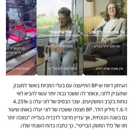
אין שעה שלא התעסקתי במשבר - טל אלכסנדרוביץ’ שגב מנהלת משברים תקשורתיים מכל מקום עם ה- Galaxy Z Fold8 Ultra שלה_v
כלכליסט דיגיטל "חינוך הוא המשימה של החיים שלי"_v
טכנולוגיה זה לא רק בהייטק: גם תעשיי
העיתון דיווח ש-BP התייעצה עם בעלי המניות באשר למענק 
שתעניק ללוני, ונאמר לה ששכר גבוה יותר עשוי להביא לאי 
נוחות בקרב המשקיעים. שכר הבסיס של לוני עלה ב-4.25% 
ל-1.6 מיליון דולר. BP מצפה ששכרו של לוני יעלה באותו שיעור 
גם בשנה הנוכחית, אך עדיין מדובר לדבריה בעלייה "נמוכה יותר 
מזו של כלל המשק הבריטי", כך כתבה בדוח השנתי שלה.