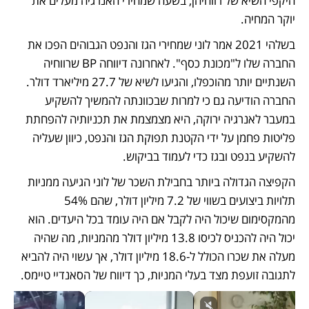
היקפי השיא של רווחיהן, בשעה שמחירי האנרגיה מעלים את 
יוקר המחיה. 
בשלהי 2021 אמר לוני שמחירי הגז והנפט הגבוהים הפכו את 
החברה שלו ל"מכונת כסף". לאחרונה דיווחה BP שרווחיה 
השנתיים יותר מהוכפלו, והגיעו לשיא של 27.7 מיליארד דולר. 
החברה הודיעה גם כי למרות שבכוונתה להמשיך להשקיע 
במעבר לאנרגיה ירוקה, היא מצמצמת את תכניותיה להפחתת 
פליטות פחמן על ידי הקטנת תפוקת הגז והנפט, כיוון שעליה 
להשקיע בנפט ובגז כדי לעמוד בביקוש. 
הקפיצה הגדולה ביותר בחבילת השכר של לוני הגיעה ממניות 
תלויות ביצועים בשווי של 7.2 מיליון דולר, שהם 54% 
מהמקסימום שיכול היה לקבל אם היה עומד בכל היעדים. הוא 
יכול היה להכניס לכיסו 13.8 מיליון דולר מהמניות, מה שהיה 
מעלה את שכרו הכולל ל-18.6 מיליון דולר, אך עשוי היה להביא 
לתגובה זועפת מצד בעלי המניות, כך דיווח של הסאנדיי טיימס. 