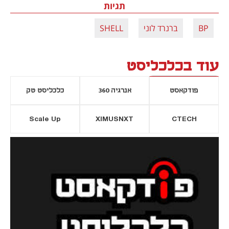
תגיות
BP
ברנרד לוני
SHELL
עוד בכלכליסט
פודקאסט
אנרגיה 360
כלכליסט טק
Scale Up
XIMUSNXT
CTECH
יסייה חדשה
נפתח בכרטיסייה חדשה