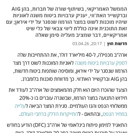
הממשל האמריקאי, בשיתוף שורה של חברות, בהן AIG
וברקשייר האת'ווי, יעניק ערבויות ביטוח משנה לאוניות
שיהיו מוכנות לשוט במצר הורמוז שנסגר על ידי איראן; עם
זאת התוכנית אינה כוללת ליווי צבאי של כלי שיט
אמריקאיים, דבר שמציב מעליה סימן שאלה
חדשות חוץ
|
20:17, 03.04.26
ארה"ב מכפילה, ל-40 מיליארד דולר, את ההתחייבות שלה 
נפתח בכרטיסייה חדשה
נפתח בכרטיסייה חדשה
נפתח בכרטיסייה חדשה
לספק ערבויות ביטוח משנה
 לאוניות המוכנות לשוט דרך מצר 
הורמוז שנסגר על ידי איראן, ומוסיפה שותפות ביטוח חדשות, 
בהן AIG וברקשייר האת'ווי. כך מדווחת סוכנות בלומברג.
הצעד שהוכרז היום הוא חלק מהמאמצים של ארה"ב לעודד את 
חידוש התנועה במצר הורמוז, שבשגרה עוברים בו כ-20% 
ממשלוחי הנפט והגז העולמיים. סגירת המצר הביאה ל
עלייה 
במחיר הנפט
, ובהתאם - ל
התייקרות הדלק ברחבי העולם
.
התאגיד למימון פיתוח בינלאומי של ארה"ב (DFC) הודיע ​​בחודש 
שעבר על תוכנית ביטוח משנה בסך 20 מיליארד דולר. היום, 