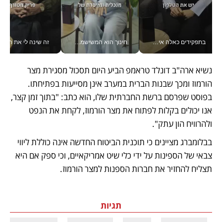
בתפקידים כאלה אי אפשר לחכות: אושרת לוי מניעה השקעות ענק מהטלפון_v
חינוך הוא המשישמה של החיים שלי - V
זה שינה לי את החיים: 
נשיא ארה"ב דונלד טראמפ הביע היום תסכול מסגירת מצר 
הורמוז ומכך שבנות הברית במערב אינן מסייעות בפתיחתו. 
בפוסט שפרסם ברשת החברתית שלו, הוא כתב: "בתוך זמן קצר, 
אנו יכולים בקלות לפתוח את מצר הורמוז, לקחת את הנפט 
ולהרוויח הון עתק".
בבלומברג מציינים כי תוכנית הביטוח החדשה אינה כוללת ליווי 
צבאי של הספינות על ידי כלי שיט אמריקאיים, וכי ספק אם היא 
תצליח להחזיר את חברות הספנות למצר הורמוז. 
תגיות