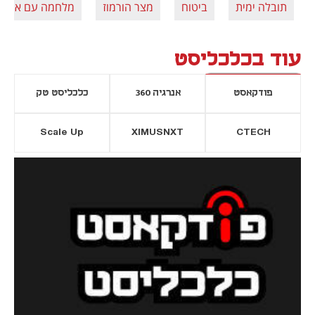
תובלה ימית
ביטוח
מצר הורמוז
מלחמה עם איראן
עוד בכלכליסט
פודקאסט
אנרגיה 360
כלכליסט טק
Scale Up
XIMUSNXT
CTECH
יסייה חדשה
נפתח בכרטיסייה חדשה