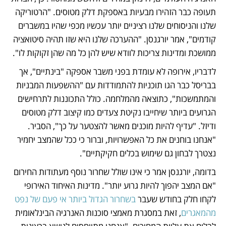
תעופה כבר הזהירו מבעיות באספקת דלק מטוסים. "הרטוריקה 
שלנו והניסוחים שלנו רציניים יותר עכשיו מכפי שהיו במשברים 
קודמים", אמר יורגנסן. "ההערכה שלנו היא שזו תהיה סיטואציה 
ממושכת ומדינות צריכות לוודא שיש להן כל מה שהן זקוקות לו". 
לדבריו, אירופה לא עומדת בפני משבר אספקה "בינתיים", אך 
בבריסל כבר הגו תוכניות להתמודדות עם "ההשפעות המבניות 
והמתמשכות", כתוצאה מהמלחמה. כולל התכוננות לתרחישים 
הגרועים ביותר שיחייבו נקיטת צעדים כמו קיצוב דלק מטוסים 
ודיזל. "עדיף להיות מוכנים מאשר להצטער על כך", הסביר. 
"אנחנו בוחנים את כל האפשרויות, וברור כי ככל שהמצב יחמיר 
נצטרך לבחון גם שימוש בכלים חקיקתיים". 
בדומה, יורגנסן אמר כי אינו שולל שחרור נוסף מעתודות החירום 
"אם המצב יהפוך להיות גרוע יותר". מדינות האיחוד האירופי 
לקחו חלק בחודש שעבר 
בשחרור הגדול ביותר אי פעם של נפט 
מהמאגרים
, זאת במסגרת מאמצי סוכנות האנרגיה הבינלאומית 