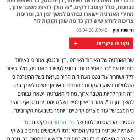
לדברי שר האנרגיה של האיחוד, דן יורגנסן, כל האפשרויות
נבחנות, כולל קיצוב דלקים. "זה הולך להיות משבר ארוך,
מחירי האנרגיה יישארו גבוהים למשך זמן רב, ומדינות
צריכות לוודא שיש להן כל מה שהן זקוקות לו"
חדשות חוץ
|
09:42, 03.04.26
+
נקודות עיקריות
שר האנרגיה של האיחוד האירופי, דן יורגנסן, אמר כי באיחוד 
נפתח בכרטיסייה חדשה
נפתח בכרטיסייה חדשה
נפתח בכרטיסייה חדשה
בוחנים את "כל האפשרויות" בנוגע למשבר האנרגיה, כולל קיצוב 
דלק ושחרור עוד נפט מעתודות החירום, זאת בשל ההערכה כי 
הטלטלות בשוק בעקבות המלחמה באיראן יימשכו לאורך זמן. 
"זה הולך להיות משבר ארוך, מחירי האנרגיה יישארו גבוהים 
למשך זמן רב", אמר בריאיון לפייננשל טיימס. יורגנסן אף הזהיר 
כי המצב של עוד מוצרים קריטיים "יוחמר בשבועות הקרובים". 
הסגירה הכמעט מוחלטת של 
מצר הורמוז
 והתקיפות נגד 
תשתיות אנרגיה במפרץ הפרסי גרמו לשיבושים נרחבים בשוקי 
האנרגיה העולמיים, לזינוק במחירים ולחשש ממחסור. כך, חברות 