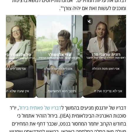
לבלום את עליות המחירים. "אנחנו מתייחסים לנושא ברצינות 
ומוכנים לעשות זאת אם יהיה צורך". 
אני לא צריכה את המשרד: רונית שרעבי-חדד מנהלת ארגון של 30000 עובדים מכל מקום_v
חינוך הוא המשישמה של החיים שלי - V
אין שעה שלא התעסקתי במשבר - טל אלכסנדרוביץ’ שגב מנהלת משברים
דבריו של יורגנסן מגיעים בהמשך ל
דבריו של פאתיח בירול
, יו"ר 
סוכנות האנרגיה הבינלאומית (IEA). בירול הזהיר אתמול כי 
בחודש הקרוב יוחמר המחסור בנפט, שכבר דחף את המחירים 
מעלה מאז החלה המלחמה באיראן. בריאיון לפודקאסט שמגיש 