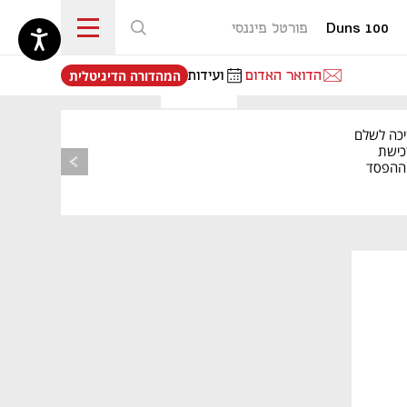
Duns 100
פורטל פיננסי
נפתח בכרטיסייה חדשה
הדואר האדום
ועידות
המהדורה הדיגיטלית
יכה לשלם
כישת
BASE: ההפסד
הרבעוני זינק ל-76