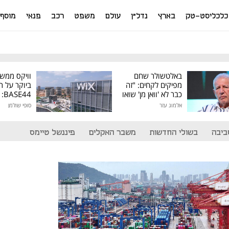
כלכליסט-טק
בארץ
נדל"ן
עולם
משפט
רכב
פנאי
מוסף
באלטשולר שחם
וויקס ממש
מפיקים לקחים: "זה
ביוקר על ר
כבר לא 'וואן מן' שואו
44
של גילעד"
אלמוג עזר
סופי שולמן
מיליון דולר
ביבה
בשולי החדשות
משבר האקלים
פיננשל טיימס