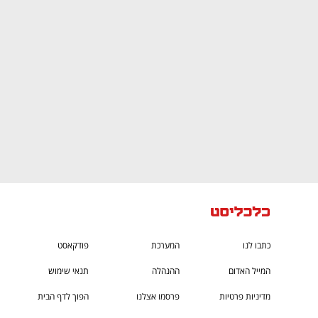
CTech – the
הבית של ההייטק הישראלי
כתבו לנו
המערכת
פודקאסט
המייל האדום
ההנהלה
תנאי שימוש
מדיניות פרטיות
פרסמו אצלנו
הפוך לדף הבית