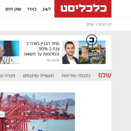
24/7
באזז
שוק ההון
דף הבית
עולם
מחיר הבניין בארה"ב
צנח ב-90%,
כלכליסט
דיגיטל
והחלומות על תשואה
גבוהה התנפצו
אלמוג עזר
עולם
כלכלה ומדיניות
תעשייה ופיננסים
חברה וס