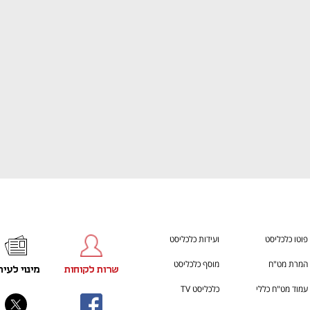
ענף במתח גבוה
מדברים כלכלה, עסקים ומה שב
פוטו כלכליסט
ועידות כלכליסט
המרת מט"ח
מוסף כלכליסט
שרות לקוחות
מינוי לעית
עמוד מט"ח כללי
כלכליסט TV