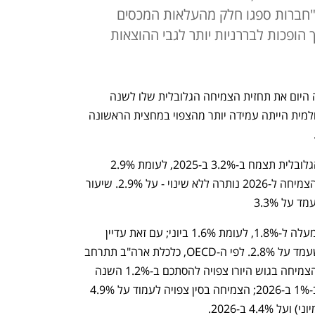
כו מ-3.2% ל-2.7% ב-2025; "חברות ספגו חלק מהעלאות המכסים
הופכות לבררניות יותר לגבי ההוצאות
ארגון המדינות המפותחות (OECD) העלה היום את תחזית הצמיחה הגלובלית שלו לשנה 
הנוכחית. לדברי הכלכלנים, "הצמיחה העולמית הייתה עמידה יותר מהצפוי במחצית הראשונה 
כלכלני ה-OECD צופים כעת כי הכלכלה הגלובלית תצמח ב-3.2% ב-2025, לעומת 2.9% 
. תחזית הצמיחה ל-2026 נותרה ללא שינוי - על 2.9%. שיעור 
תחזית הצמיחה של ארה"ב עודכנה כלפי מעלה ל-1.8%, לעומת 1.6% ביוני; עם זאת עדיין 
מדובר לעומת שיעור הצמיחה ב-2024, שעמד על 2.8%. לפי ה-OECD, כלכלת ארה"ב תתרחב 
ב-1.5% ב-2026. עוד עולה מהתחזית כי הצמיחה בגוש היורו צפויה להסתכם ב-1.2% השנה 
(עלייה של 0.2% לעומת התחזית מיוני) וב-1% ב-2026; הצמיחה בסין צפויה לעמוד על 4.9% 