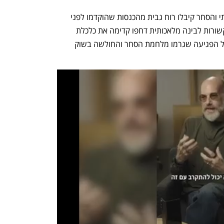
לדברי כלכלני ה-OECD, "הייצור התעשייתי והסחר קיבלו רוח גבית מהכנסות שהוקדמו לפני 
עליית המכסים. כמו כן השקעות חזקות הקשורות לבינה מלאכותית דחפו קדימה את כלכלת 
ארה"ב, והתמיכה הפיסקלית בסין גברה על הפגיעה שגרמו מלחמת הסחר והחולשה בשוק 