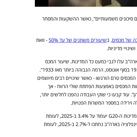
עם זאת ב-OECD מזהירים כי "עדיין קיימים סיכונים משמעותיים", כאשר ההשקעות והמסחר 
ה של מכסים
, ב
שיעורים משתנים של עד 50%
 - וזאת 
ינויי מדיניות.
לפי כלכלני ה-OECD, "שיעורי המכס של ארה"ב עלו לגבי כמעט כל המדינות. שיעור המכס 
האפקטיבי הכולל של ארה"ב עלה לכ-19.5% בסוף אוגוסט, הרמה הגבוהה ביותר מאז 1933". 
לדבריהם, "ההשפעות המלאות של עליות המכסים טרם הורגשו - כאשר שינויים רבים מיושמים 
בהדרגה. בנוסף חברות ספגו חלק מהעלאות המכסים באמצעות הפחתת שולי הרווח - אך 
הופכות לבררניות יותר לגבי ההוצאות שלהן". עוד קבעו כי שוקי העבודה נהפכו לחלשים יותר, 
 וירידה במספר המשרות הפנויות.
בארגון צופים כעת כי שיעור האינפלציה במדינות ה-G20 יעמוד על 3.4% ב-2025, לעומת 
3.6% בתחזית שפורסמה ביוני. ציפיות האינפלציה בארה"ב נחתכו ל-2.7% ב-2025, לעומת 