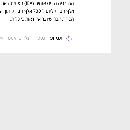
הסחר, דבר שיוצר אי־ודאות כלכלית.
תגיות:
נפט
דונלד טראמפ
אי