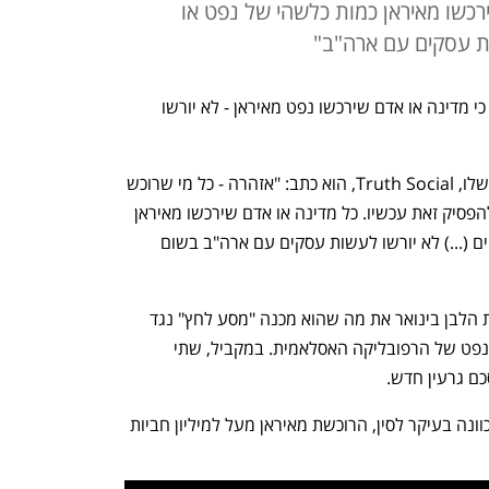
ירכשו מאיראן כמות כלשהי של נפט או
ות עסקים עם ארה"ב"
נשיא ארה"ב דונלד טראמפ אמר הערב כי כי מדינה או אדם שירכשו נפט מאיראן - לא יורשו 
בפוסט שפרסם טראמפ ברשת החברתית שלו, Truth Social, הוא כתב: "אזהרה - כל מי שרוכש 
מאיראן נפט או מוצרים פטרוכימיים חייב להפסיק זאת עכשיו. כל מדינה או אדם שירכשו מאיראן 
כמות כלשהי של נפט או מוצרים פטרוכימיים (...) לא יורשו לעשות עסקים עם ארה"ב בשום 
הנשיא האמריקאי מיישם מאז כניסתו לבית הלבן בינואר את מה שהוא מכנה "מסע לחץ" נגד 
איראן, שנועד להפסיק לחלוטין את יצוא הנפט של הרפובליקה האסלאמית. במקביל, שתי 
כם גרעין חדש.
ב-CNBC מציינים כי ההערה של טראמפ כוונה בעיקר לסין, הרוכשת מאיראן מעל למיליון חביות 