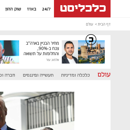
24/7
באזז
שוק ההון
דף הבית
עולם
מחיר הבניין בארה"ב
צנח ב-90%,
כלכליסט
דיגיטל
והחלומות על תשואה
גבוהה התנפצו
אלמוג עזר
עולם
כלכלה ומדיניות
תעשייה ופיננסים
חברה וס