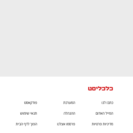
CTech – the
הבית של ההייטק הישראלי
כתבו לנו
המערכת
פודקאסט
המייל האדום
ההנהלה
תנאי שימוש
מדיניות פרטיות
פרסמו אצלנו
הפוך לדף הבית