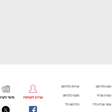
ענף במתח גבוה
מדברים כלכלה, עסקים ומה שב
פוטו כלכליסט
ועידות כלכליסט
המרת מט"ח
מוסף כלכליסט
שרות לקוחות
מינוי לעית
עמוד מט"ח כללי
כלכליסט TV