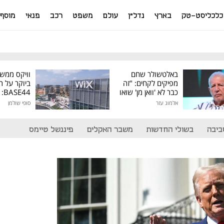
כלכליסט-טק
בארץ
נדל"ן
עולם
משפט
רכב
פנאי
מוסף
באלטשולר שחם
וויקס ממש
מפיקים לקחים: "זה
ביוקר על ר
כבר לא 'וואן מן' שואו
44
של גילעד"
אלמוג עזר
סופי שולמן
מיליון דולר
ביבה
בשולי החדשות
משבר האקלים
פיננשל טיימס