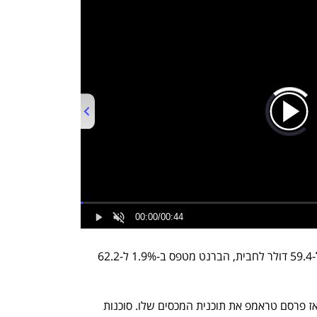
00:00
/
00:44
מחיר הנפט מסוג WTI עולה כעת ב-2% ל-59.4 דולר לחבית, הברנט מטפס ב-1.9% ל-62.2 
מחירי הנוזל השחור ירדו ביותר מ-15% מאז פרסם טראמפ את תוכנית המכסים שלו. סוכנות 