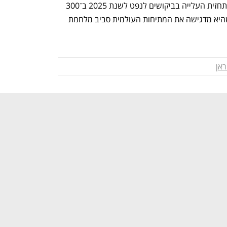
האנרגיה הבינלאומית (IEA) הפחיתה את תחזית העלייה בביקושים לנפט לשנת 2025 ב־300 
אלף חביות ליום ל־730 אלף חביות, תוך שהיא מדגישה את המתיחות העולמית סביב מלחמת 
ראן