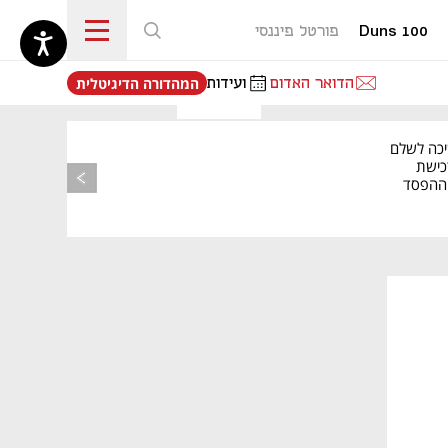
Duns 100
פורטל פיננסי
נפתח בכרטיסייה חדשה
הדואר האדום
ועידות
המהדורה הדיגיטלית
יכה לשלם
כישת
BASE: ההפסד
הרבעוני זינק ל-76