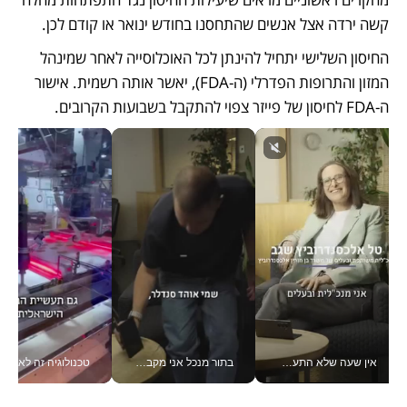
קשה ירדה אצל אנשים שהתחסנו בחודש ינואר או קודם לכן. 
החיסון השלישי יתחיל להינתן לכל האוכלוסייה לאחר שמינהל 
המזון והתרופות הפדרלי (ה-FDA), יאשר אותה רשמית. אישור 
ה-FDA לחיסון של פייזר צפוי להתקבל בשבועות הקרובים. 
אין שעה שלא התעסקתי במשבר - טל אלכסנדרוביץ’ שגב מנהלת משברים תקשורתיים מכל מקום עם ה- Galaxy Z Fold8 Ultra שלה_v
בתור מנכל אני מקבל מאות החלטות ביום, וה- Galaxy Z Fold8 Ultra עוזר לי לחתוך אותן מהר יותר_v
טכנולוגיה זה לא רק בהייטק: גם תעשיי