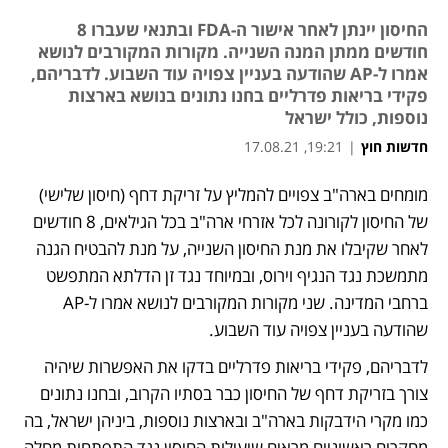
החיסון יינתן לאחר אישור ה-FDA ובתנאי שעברו 8
חודשים ממתן המנה השנייה. מקורות המקורבים לנושא
אמרו ל-AP שהודעה בעניין צפויה עוד השבוע. לדבריהם,
פקידי בריאות פדרליים בחנו נתונים בנושא בארצות
נוספות, כולל ישראל
חדשות חוץ
|
19:21, 17.08.21
מומחים בארה"ב צפויים להמליץ על זריקת דחף (חיסון שלישי) 
של החיסון לקורונה לכל אזרחי ארה"ב בכל הגילאים, 8 חודשים 
לאחר שקיבלו את מנת החיסון השנייה, על מנת להבטיח הגנה 
מתמשכת נגד הנגיף וירוס, ובמיוחד נגד זן הדלתא המתפשט 
ברחבי המדינה. שני מקורות המקורבים לנושא אמרו ל-AP 
שהודעה בעניין צפויה עוד השבוע. 
לדבריהם, פקידי בריאות פדרליים בדקו את האפשרות שיהיה 
צורך בזריקת דחף של החיסון כבר בסתיו הקרוב, ובחנו נתונים 
כמו מקרי הידבקות בארה"ב ובארצות נוספות, ביניהן ישראל, בה 
מחקרים ראשוניים מראים שיעילות החיסון נגד התפתחות מחלה 