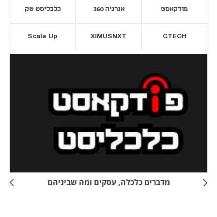
פודקאסט
אנרגיה 360
כלכליסט טק
Scale Up
XIMUSNXT
CTECH
יסייה חדשה
נפתח בכרטיסייה חדשה
מדברים כלכלה, עסקים ומה שביניהם