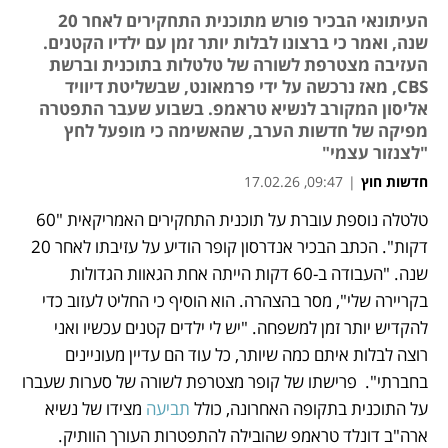
העיתונאי הבכיר פורש מתוכנית התחקירים לאחר 20
שנה, ואמר כי ברצונו לבלות יותר זמן עם ילדיו הקטנים.
העזיבה מצטרפת לשורה של טלטלות בתוכנית וברשת
CBS, מאז נרכשה על ידי פרמאונט, שבשליטת דיוויד
אליסון המקורב לנשיא טראמפ. בשבוע שעבר התפטרה
מפיקה של חדשות הערב, שהאשימה כי מופעל לחץ
"לצנזור עצמי"
חדשות חוץ
|
09:47, 17.02.26
טלטלה נוספת עוברת על תוכנית התחקירים האמריקאית "60 
נפתח בכרטיסייה חדשה
נפתח בכרטיסייה חדשה
דקות". הכתב הבכיר אנדרסון קופר הודיע על עזיבתו לאחר 20 
שנה. "העבודה ב-60 דקות הייתה אחת הגאוות הגדולות 
בקריירה שלי", מסר בהצהרה. הוא הוסיף כי החליט לעזוב כדי 
להקדיש יותר זמן למשפחה. "יש לי ילדים קטנים עכשיו ואני 
רוצה לבלות איתם כמה שיותר, כל עוד הם עדיין מעוניינים 
בחברתי".  פרישתו של קופר מצטרפת לשורה של סערות שעברו 
על התוכנית בתקופה האחרונה, כולל 
תביעה 
מצידו של נשיא 
ארה"ב דונלד טראמפ שהובילה להתפטרות העורך הוותיק. 