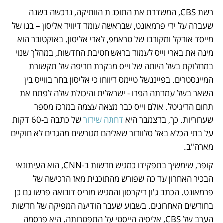
רשת CBS, המשדרת את התוכנית הוותיקה, נרכשה בשנה 
שעברה על ידי פרמאונט, שבראשה עומד דיוויד אליסון – בנו של 
מייסד אורקל ומקורבו של טראמפ, לארי אליסון. באוקטובר הוא 
מינה את בארי וייס לעמוד בראש חטיבת החדשות, במהלך שנוי 
במחלוקת בשל היותה של וייס מבקרת חריפה של תקשורת 
המיינסטרים. בפייננשל טיימס דיווחו כי אליסון בחר בווייס בין 
השאר בשל עמדתה הפרו - ישראלית והיכולת שלה לפתח את 
תחום הדיגיטל. אולם וייס כבר מצאה עצמה במרכז מספר 
שערוריות. כך, בדצמבר היא 
דחתה שידור 
של כתבה ב-60 דקות 
על בתי הכלא באל סלוודור שאליהם מגורשים מהגרים לא חוקיים 
מארה"ב. 
קופר, שימשיך בתפקידו כמגיש חדשות ב-CNN, הוא העיתונאי 
הבכיר האחרון עד כה שפורש מהתוכנית מאז הרכישה של 
פרמאונט. הכתב ג'ון דיקרסון והמגיש מוריס דובואה פרשו גם כן 
בחודשים האחרונים. בשבוע שעבר הודיעה המפיקה של חדשות 
הערב של CBS, אליסיה הייסטי על התפטרותה. היא פרסמה 