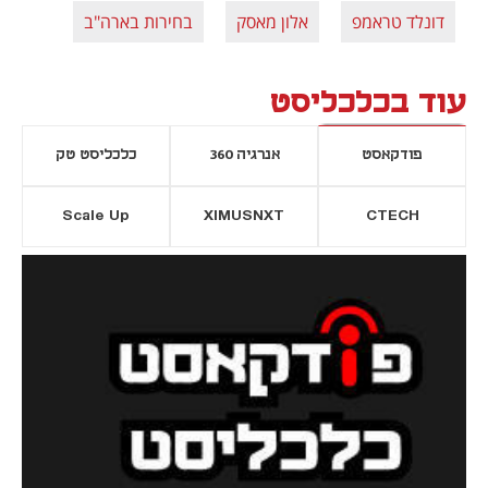
דונלד טראמפ
אלון מאסק
בחירות בארה"ב
עוד בכלכליסט
פודקאסט
אנרגיה 360
כלכליסט טק
Scale Up
XIMUSNXT
CTECH
יסייה חדשה
נפתח בכרטיסייה חדשה