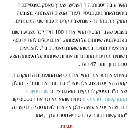
האירוע בהריסבורג היה השלישי שערך מאסק בפנסילבניה 
בימים האחרונים, בניסיון לעודד אנשים להשתתף בהצבעה 
המוקדמת במדינה - שנחשבת קריטית עבור שני המועמדים. 
בשבוע שעבר הבטיח המיליארדר 100 דולר לכל מצביע רשום 
בפנסילבניה שיחתום על העצומה. "אתם יכולים להרוויח כסף 
באמצעות תמיכה במשהו שאתם מאמינים בו". למצביעים 
רשומים ממדינות מתנדנדות אחרות שיחתמו על העצומה הוצע 
סכום נמוך יותר, 47 דולר.
באירוע אתמול אמר המיליארדר כי אם המועמדת הדמוקרטית 
קמלה האריס תנצח, אלה יהיו "הבחירות האחרונות" - רמז לכך 
שארה"ב תפסיק להתקיים. הוא גם ציין כי 
שני ניסיונות 
ההתנקשות בטראמפ
 מוכיחים שהוא מאתגר את הסטטוס קוו, 
דבר שהאריס לא עושה - ולכן אף אחד לא מנסה להתנקש בה. 
"התנקשות בבובה על חוט היא חסרת ערך", אמר.
תגיות