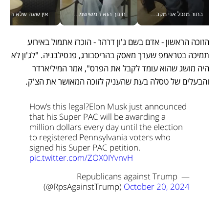
בתור מנכל אני מקבל מאות החלטות ביום, וה- Galaxy Z Fold8 Ultra עוזר לי לחתוך אותן מהר יותר_v
חינוך הוא המשישמה של החיים שלי - V
אין שעה שלא התעסקתי במשבר - טל אלכסנדרוביץ’ שגב מנהלת משברים
הזוכה הראשון - אדם בשם ג'ון דרהר - הוכרז אתמול באירוע 
תמיכה בטראמפ שערך מאסק בהריסבורג, פנסילבניה. "לג'ון לא 
היה מושג שהוא עומד לקבל את הפרס", אמר המיליארדר 
והבעלים של טסלה בעת שהעניק לזוכה המאושר את הצ'ק.
How’s this legal?
Elon Musk just announced 
that his Super PAC will be awarding a 
million dollars every day until the election 
to registered Pennsylvania voters who 
signed his Super PAC petition. 
pic.twitter.com/ZOX0IYvnvH
— Republicans against Trump 
(@RpsAgainstTrump) 
October 20, 2024