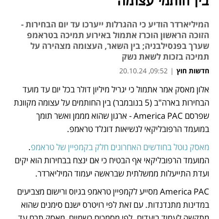
בין חותמי עצומה
המיליארדר הודיע כי ההגרלות ייערכו עד יום הבחירות -
הזוכה הראשון הוכרז אתמול באירוע תמיכה בטראמפ
שערך בפנסילבניה; בין השאר, העצומה מצהירה על
תמיכה בזכות לשאת נשק
חדשות חוץ
|
09:52, 20.10.24
אלון מאסק אמר אתמול כי יגריל מיליון דולר בכל יום עד מועד 
נפתח בכרטיסייה חדשה
נפתח בכרטיסייה חדשה
הבחירות בארה"ב (5 בנובמבר) בין החותמים על עצומה מקוונת 
שפרסם America PAC - ארגון שהוא מממן ואשר תומך 
במועמד הרפובליקאי לנשיאות דונלד טראמפ.
מאסק נוטל בחודשים האחרונים חלק בקמפיין של טראמפ
. 
המועמד הרפובליקאי אף הבטיח כי אם ינצח בבחירות הוא יקים 
ועדת התייעלות ממשלתית שבראשה יעמוד המיליארדר. 
America PAC מסייע לקמפיין טראמפ בגיוס ורישום מצביעים 
במדינות מתנדנדות. עם זאת לפי רויטרס ישנם סימנים שהוא 
מתקשה לעמוד ביעדים. לפי מסמכים רשמיים, מאסק תרם עד 